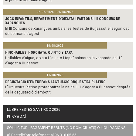
08/08/2026 - 09/08/2026
JOCS INFANTILS, REPARTIMENT D'ORXATA I FARTONS I III CONCURS DE
XARANGUES
El III Concurs de Xarangues arriba a les festes de Burjassot el segon cap
de setmana d’agost
10/08/2026
HINCHABLES, HORCHATA, QUINTO Y TAPA
Unflables d’aigua, orxata i “quinto i tapa” animaran la vesprada del 10
d’agost a Burjassot
11/08/2026
DEGUSTACIÓ D'ENTREPANS I ACTUACIÓ ORQUESTRA PLATINO
L’Orquestra Platino protagonitza la nit de l’11 d’agost a Burjassot després
de la degustació d’embotit
LLIBRE FESTES SANT ROC 2026
PUNXA ACÍ
SOL·LICITUD I PAGAMENT REBUTS (NO DOMICILIATS) O LIQUIDACIONS
a) Per telèfon: telefonant al 96 316 05 65.