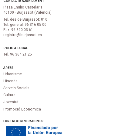
CONTACTE AJUNTAMENT
Plaza Emilio Castelar 1
46100 · Burjassot (València)
Tel. des de Burjassot: 010
Tel. general: 96 316 05 00
Fax. 96 390 03 61
registro@burjassot.es
POLICIA LOCAL
Tel. 96 364 21 25
ÀREES
Urbanisme
Hisenda
Serveis Socials
Cultura
Joventut
Promoció Econòmica
FONS NEXTGENERATION EU