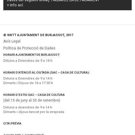
través del següent enllaç:
PASSAREL·LA DE PAGAMENT
+ Info
ací
.
© NNTT AJUNTAMENT DE BURJASSOT, 2017
Avís Legal
Política de Protecció de Dades
HORARI AJUNTAMENT DE BURJASSOT:
Dilluns a Divendres de 9 a 14 h
HORARI D’ATENCIÓ AL CIUTADÀ (SAC – CASA DE CULTURA):
Dilluns a Divendres de 9 a 14 h
Dimarts i Dijous de 16 a 17:50 h
HORARI D’ESTIU SAC – CASA DE CULTURA
(del 15 de juny al 30 de setembre)
Dilluns a divendres de 9 a 14 h
Dimarts i dijous tancat per la vesprada
CITA PRÈVIA