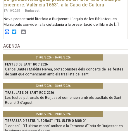
encendre. València 1663”, a la Casa de Cultura
17/10/2025
|
Burjassot
Nova presentació literària a Burjassot. L’equip de les Biblioteques
Municipals conviden a la ciutadania a la presentació del llibre de […]
Facebook
Twitter
Email
AGENDA
01/08/2026 - 16/08/2026
FESTES DE SANT ROC 2026
Carlos Baute i Maldita Nerea, protagonistes dels concerts de les festes
de Sant que començaran amb els trasllats del sant
02/08/2026 - 08/08/2026
TRASLLATS DE SANT ROC 2026
Les festes patronals de Burjassot comencen amb els trasllats de Sant
Roc, el 2 d’agost
05/08/2026 - 09/08/2026
TERRASSA D'ESTIU. "LEONAS" I "EL ÚLTIMO MONO"
“Leonas” i “El último mono” arriben a la Terrassa d’Estiu de Burjassot en
la primera setmana d’agost