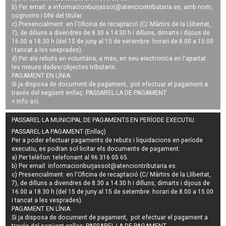
b) Per email: a
informacionburjassot@atenciontributaria.es
, amb nom,
cognoms i DNI del titular.
c) Presencialment: en l'Oficina de recaptació (C/ Màrtirs de la Llibertat,
7), de dilluns a divendres de 8.30 a 14.30 h i dilluns, dimarts i dijous de
16.00 a 18.30 h (del 15 de juny al 15 de setembre: horari de 8.00 a 15.00
i tancat a les vesprades).
d) Per als rebuts en voluntària, a més, en seu electrònica en l'apartat
les meues dades/objectes tributaris.
PAGAMENT EN LÍNIA:
Si ja disposa de document de pagament, pot efectuar el pagament a
través del següent enllaç:
PASSAREL·LA DE PAGAMENT
+ Info
ací
.
PASSAREL·LA MUNICIPAL DE PAGAMENTS EN PERÍODE EXECUTIU
PASSAREL·LA PAGAMENT (Enllaç)
Per a poder efectuar pagaments de
rebuts i liquidacions en període
executiu
, es podran
sol·licitar els documents de pagament
:
a) Per telèfon: telefonant al 96 316 05 65.
b) Per email:
informacionburjassot@atenciontributaria.es
.
c) Presencialment: en l'Oficina de recaptació (C/ Màrtirs de la Llibertat,
7), de dilluns a divendres de 8.30 a 14.30 h i dilluns, dimarts i dijous de
16.00 a 18.30 h (del 15 de juny al 15 de setembre: horari de 8.00 a 15.00
i tancat a les vesprades).
PAGAMENT EN LÍNIA:
Si ja disposa de document de pagament, pot efectuar el pagament a