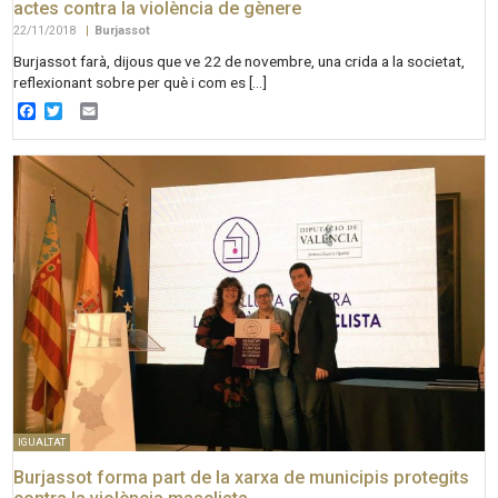
actes contra la violència de gènere
22/11/2018
|
Burjassot
Burjassot farà, dijous que ve 22 de novembre, una crida a la societat,
reflexionant sobre per què i com es […]
Facebook
Twitter
Email
IGUALTAT
Burjassot forma part de la xarxa de municipis protegits