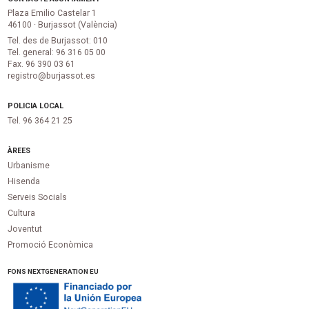
Plaza Emilio Castelar 1
46100 · Burjassot (València)
Tel. des de Burjassot: 010
Tel. general: 96 316 05 00
Fax. 96 390 03 61
registro@burjassot.es
POLICIA LOCAL
Tel. 96 364 21 25
ÀREES
Urbanisme
Hisenda
Serveis Socials
Cultura
Joventut
Promoció Econòmica
FONS NEXTGENERATION EU