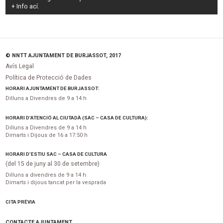
+ Info
ací
.
© NNTT AJUNTAMENT DE BURJASSOT, 2017
Avís Legal
Política de Protecció de Dades
HORARI AJUNTAMENT DE BURJASSOT:
Dilluns a Divendres de 9 a 14 h
HORARI D’ATENCIÓ AL CIUTADÀ (SAC – CASA DE CULTURA):
Dilluns a Divendres de 9 a 14 h
Dimarts i Dijous de 16 a 17:50 h
HORARI D’ESTIU SAC – CASA DE CULTURA
(del 15 de juny al 30 de setembre)
Dilluns a divendres de 9 a 14 h
Dimarts i dijous tancat per la vesprada
CITA PRÈVIA
CONTACTE AJUNTAMENT