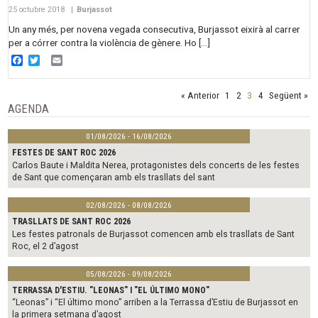
25 octubre 2018
|
Burjassot
Un any més, per novena vegada consecutiva, Burjassot eixirà al carrer
per a córrer contra la violència de gènere. Ho […]
Facebook
Twitter
Email
« Anterior
1
2
3
4
Següent »
AGENDA
01/08/2026 - 16/08/2026
FESTES DE SANT ROC 2026
Carlos Baute i Maldita Nerea, protagonistes dels concerts de les festes
de Sant que començaran amb els trasllats del sant
02/08/2026 - 08/08/2026
TRASLLATS DE SANT ROC 2026
Les festes patronals de Burjassot comencen amb els trasllats de Sant
Roc, el 2 d’agost
05/08/2026 - 09/08/2026
TERRASSA D'ESTIU. "LEONAS" I "EL ÚLTIMO MONO"
“Leonas” i “El último mono” arriben a la Terrassa d’Estiu de Burjassot en
la primera setmana d’agost