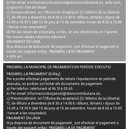
b) Per email: a
informacionburjassot@atenciontributaria.es
, amb nom,
cognoms i DNI del titular.
c) Presencialment: en l'Oficina de recaptació (C/ Màrtirs de la Llibertat,
7), de dilluns a divendres de 8.30 a 14.30 h i dilluns, dimarts i dijous de
16.00 a 18.30 h (del 15 de juny al 15 de setembre: horari de 8.00 a 15.00
i tancat a les vesprades).
d) Per als rebuts en voluntària, a més, en seu electrònica en l'apartat
les meues dades/objectes tributaris.
PAGAMENT EN LÍNIA:
Si ja disposa de document de pagament, pot efectuar el pagament a
través del següent enllaç:
PASSAREL·LA DE PAGAMENT
+ Info
ací
.
PASSAREL·LA MUNICIPAL DE PAGAMENTS EN PERÍODE EXECUTIU
PASSAREL·LA PAGAMENT (Enllaç)
Per a poder efectuar pagaments de
rebuts i liquidacions en període
executiu
, es podran
sol·licitar els documents de pagament
:
a) Per telèfon: telefonant al 96 316 05 65.
b) Per email:
informacionburjassot@atenciontributaria.es
.
c) Presencialment: en l'Oficina de recaptació (C/ Màrtirs de la Llibertat,
7), de dilluns a divendres de 8.30 a 14.30 h i dilluns, dimarts i dijous de
16.00 a 18.30 h (del 15 de juny al 15 de setembre: horari de 8.00 a 15.00
i tancat a les vesprades).
PAGAMENT EN LÍNIA:
Si ja disposa de document de pagament, pot efectuar el pagament a
través del següent enllaç:
PASSAREL·LA DE PAGAMENT