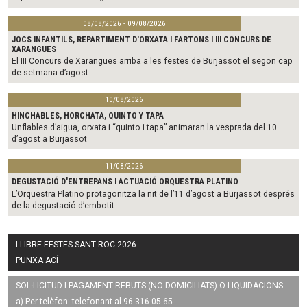
08/08/2026 - 09/08/2026
JOCS INFANTILS, REPARTIMENT D'ORXATA I FARTONS I III CONCURS DE
XARANGUES
El III Concurs de Xarangues arriba a les festes de Burjassot el segon cap
de setmana d’agost
10/08/2026
HINCHABLES, HORCHATA, QUINTO Y TAPA
Unflables d’aigua, orxata i “quinto i tapa” animaran la vesprada del 10
d’agost a Burjassot
11/08/2026
DEGUSTACIÓ D'ENTREPANS I ACTUACIÓ ORQUESTRA PLATINO
L’Orquestra Platino protagonitza la nit de l’11 d’agost a Burjassot després
de la degustació d’embotit
LLIBRE FESTES SANT ROC 2026
PUNXA ACÍ
SOL·LICITUD I PAGAMENT REBUTS (NO DOMICILIATS) O LIQUIDACIONS
a) Per telèfon: telefonant al 96 316 05 65.