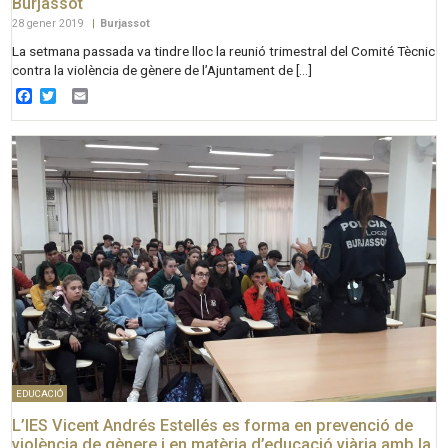
Burjassot
28 gener 2019
|
Burjassot
La setmana passada va tindre lloc la reunió trimestral del Comité Tècnic
contra la violència de gènere de l’Ajuntament de […]
Facebook
Twitter
Email
EDUCACIÓ
L’IES Vicent Andrés Estellés es forma en prevenció de
violència de gènere i en matèria d’educació viària amb la