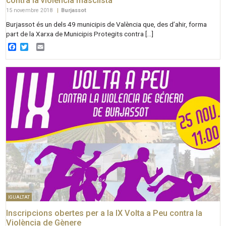
contra la violència masclista
15 novembre 2018
|
Burjassot
Burjassot és un dels 49 municipis de València que, des d’ahir, forma
part de la Xarxa de Municipis Protegits contra […]
Facebook
Twitter
Email
IGUALTAT
Inscripcions obertes per a la IX Volta a Peu contra la
Violència de Gènere