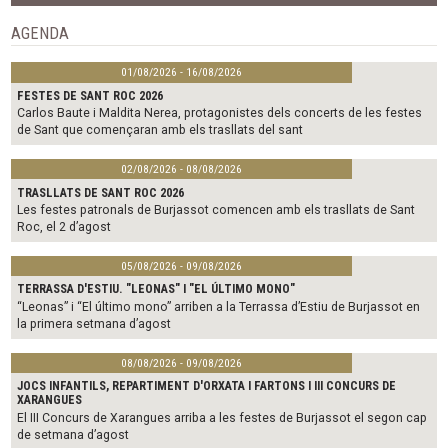
o
e
o
r
AGENDA
k
01/08/2026 - 16/08/2026
FESTES DE SANT ROC 2026
Carlos Baute i Maldita Nerea, protagonistes dels concerts de les festes
de Sant que començaran amb els trasllats del sant
02/08/2026 - 08/08/2026
TRASLLATS DE SANT ROC 2026
Les festes patronals de Burjassot comencen amb els trasllats de Sant
Roc, el 2 d’agost
05/08/2026 - 09/08/2026
TERRASSA D'ESTIU. "LEONAS" I "EL ÚLTIMO MONO"
“Leonas” i “El último mono” arriben a la Terrassa d’Estiu de Burjassot en
la primera setmana d’agost
08/08/2026 - 09/08/2026
JOCS INFANTILS, REPARTIMENT D'ORXATA I FARTONS I III CONCURS DE
XARANGUES
El III Concurs de Xarangues arriba a les festes de Burjassot el segon cap
de setmana d’agost