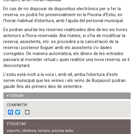
En cas de no disposar de dispositius electrònics per a fer la
reserva, es podrà fer presencialment en la Piscina d’Estiu, en
l’horari habitual d’obertura, amb l’ajuda del personal municipal.
Es podran anul·lar les reserves realitzades dins de les sis hores
anteriors a l’hora reservada. Així mateix, si s’ha de modificar la
reserva, assistents, etc. es procedirà a la cancel·lació de la
reserva i posterior lloguer amb els assistents i/o dades
corregides. De manera automàtica, els diners de les entrades
passarà al moneder virtual i, quan realitze una nova reserva, se li
descomptarà.
L’estiu està molt a la vora i, amb ell, arriba l’obertura d’este
servei municipal que les veïnes i els veïns de Burjassot podran
gaudir fins als primers dies de setembre.
TORNAR
COMPARTIR
F
T
E
a
w
m
c
i
a
ETIQUETAS
e
t
i
b
t
l
esports
,
obertura
,
horaris
,
piscina estiu