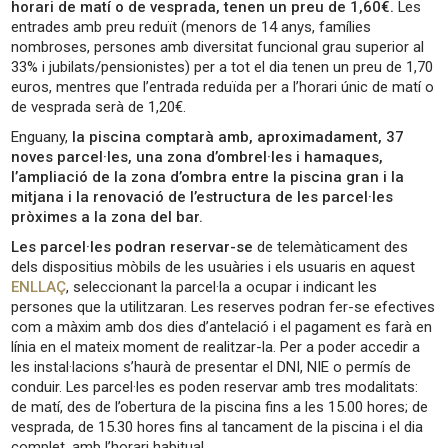
horari de matí o de vesprada, tenen un preu de 1,60€.
Les
entrades amb preu reduït (menors de 14 anys, famílies
nombroses, persones amb diversitat funcional grau superior al
33% i jubilats/pensionistes) per a tot el dia tenen un preu de 1,70
euros, mentres que l’entrada reduïda per a l’horari únic de matí o
de vesprada serà de 1,20€.
Enguany,
la piscina comptarà amb, aproximadament, 37
noves parcel·les,
una zona d’ombrel·les i hamaques,
l’ampliació de la zona d’ombra entre la piscina gran i la
mitjana i la renovació de l’estructura de les parcel·les
pròximes a la zona del bar.
Les parcel·les podran reservar-se
de telemàticament des
dels dispositius mòbils de les usuàries i els usuaris en aquest
ENLLAÇ
, seleccionant la parcel·la a ocupar i indicant les
persones que la utilitzaran. Les reserves podran fer-se efectives
com a màxim amb dos dies d’antelació i el pagament es farà en
línia en el mateix moment de realitzar-la. Per a poder accedir a
les instal·lacions s’haurà de presentar el DNI, NIE o permís de
conduir. Les parcel·les es poden reservar amb tres modalitats:
de matí, des de l’obertura de la piscina fins a les 15.00 hores; de
vesprada, de 15.30 hores fins al tancament de la piscina i el dia
complet, amb l’horari habitual.