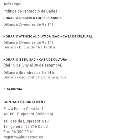
Avís Legal
Política de Protecció de Dades
HORARI AJUNTAMENT DE BURJASSOT:
Dilluns a Divendres de 9 a 14 h
HORARI D’ATENCIÓ AL CIUTADÀ (SAC – CASA DE CULTURA):
Dilluns a Divendres de 9 a 14 h
Dimarts i Dijous de 16 a 17:50 h
HORARI D’ESTIU SAC – CASA DE CULTURA
(del 15 de juny al 30 de setembre)
Dilluns a divendres de 9 a 14 h
Dimarts i dijous tancat per la vesprada
CITA PRÈVIA
CONTACTE AJUNTAMENT
Plaza Emilio Castelar 1
46100 · Burjassot (València)
Tel. des de Burjassot: 010
Tel. general: 96 316 05 00
Fax. 96 390 03 61
registro@burjassot.es