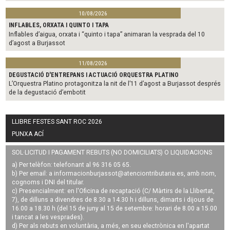
10/08/2026
INFLABLES, ORXATA I QUINTO I TAPA
Inflables d’aigua, orxata i “quinto i tapa” animaran la vesprada del 10
d’agost a Burjassot
11/08/2026
DEGUSTACIÓ D'ENTREPANS I ACTUACIÓ ORQUESTRA PLATINO
L’Orquestra Platino protagonitza la nit de l’11 d’agost a Burjassot després
de la degustació d’embotit
LLIBRE FESTES SANT ROC 2026
PUNXA ACÍ
SOL·LICITUD I PAGAMENT REBUTS (NO DOMICILIATS) O LIQUIDACIONS
a) Per telèfon: telefonant al 96 316 05 65.
b) Per email: a
informacionburjassot@atenciontributaria.es
, amb nom,
cognoms i DNI del titular.
c) Presencialment: en l'Oficina de recaptació (C/ Màrtirs de la Llibertat,
7), de dilluns a divendres de 8.30 a 14.30 h i dilluns, dimarts i dijous de
16.00 a 18.30 h (del 15 de juny al 15 de setembre: horari de 8.00 a 15.00
i tancat a les vesprades).
d) Per als rebuts en voluntària, a més, en seu electrònica en l'apartat