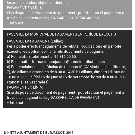
les meues dades/objectes tributaris.
PAGAMENT EN LÍNIA:
Si ja disposa de document de pagament, pot efectuar el pagament a
través del següent enllaç:
PASSAREL·LA DE PAGAMENT
+ Info
ací
.
PASSAREL·LA MUNICIPAL DE PAGAMENTS EN PERÍODE EXECUTIU
PASSAREL·LA PAGAMENT (Enllaç)
Per a poder efectuar pagaments de
rebuts i liquidacions en període
executiu
, es podran
sol·licitar els documents de pagament
:
a) Per telèfon: telefonant al 96 316 05 65.
b) Per email:
informacionburjassot@atenciontributaria.es
.
c) Presencialment: en l'Oficina de recaptació (C/ Màrtirs de la Llibertat,
7), de dilluns a divendres de 8.30 a 14.30 h i dilluns, dimarts i dijous de
16.00 a 18.30 h (del 15 de juny al 15 de setembre: horari de 8.00 a 15.00
i tancat a les vesprades).
PAGAMENT EN LÍNIA:
Si ja disposa de document de pagament, pot efectuar el pagament a
través del següent enllaç:
PASSAREL·LA DE PAGAMENT
+ Info
ací
.
© NNTT AJUNTAMENT DE BURJASSOT, 2017