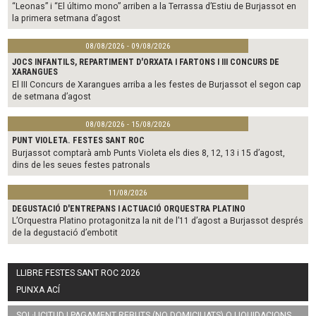
“Leonas” i “El último mono” arriben a la Terrassa d’Estiu de Burjassot en
la primera setmana d’agost
08/08/2026 - 09/08/2026
JOCS INFANTILS, REPARTIMENT D'ORXATA I FARTONS I III CONCURS DE
XARANGUES
El III Concurs de Xarangues arriba a les festes de Burjassot el segon cap
de setmana d’agost
08/08/2026 - 15/08/2026
PUNT VIOLETA. FESTES SANT ROC
Burjassot comptarà amb Punts Violeta els dies 8, 12, 13 i 15 d’agost,
dins de les seues festes patronals
11/08/2026
DEGUSTACIÓ D'ENTREPANS I ACTUACIÓ ORQUESTRA PLATINO
L’Orquestra Platino protagonitza la nit de l’11 d’agost a Burjassot després
de la degustació d’embotit
LLIBRE FESTES SANT ROC 2026
PUNXA ACÍ
SOL·LICITUD I PAGAMENT REBUTS (NO DOMICILIATS) O LIQUIDACIONS