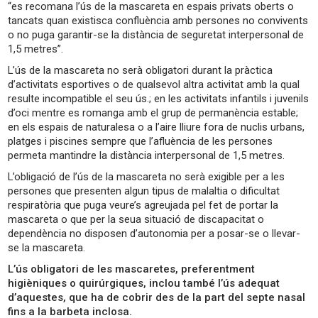
“es recomana l’ús de la mascareta en espais privats oberts o
tancats quan existisca confluència amb persones no convivents
o no puga garantir-se la distància de seguretat interpersonal de
1,5 metres”.
L’ús de la mascareta no serà obligatori durant la pràctica
d’activitats esportives o de qualsevol altra activitat amb la qual
resulte incompatible el seu ús.; en les activitats infantils i juvenils
d’oci mentre es romanga amb el grup de permanència estable;
en els espais de naturalesa o a l’aire lliure fora de nuclis urbans,
platges i piscines sempre que l’afluència de les persones
permeta mantindre la distància interpersonal de 1,5 metres.
L’obligació de l’ús de la mascareta no serà exigible per a les
persones que presenten algun tipus de malaltia o dificultat
respiratòria que puga veure’s agreujada pel fet de portar la
mascareta o que per la seua situació de discapacitat o
dependència no disposen d’autonomia per a posar-se o llevar-
se la mascareta.
L’ús obligatori de les mascaretes, preferentment
higièniques o quirúrgiques, inclou també l’ús adequat
d’aquestes, que ha de cobrir des de la part del septe nasal
fins a la barbeta inclosa.