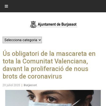
Ús obligatori de la mascareta en
tota la Comunitat Valenciana,
davant la proliferació de nous
brots de coronavirus
20 juliol 2020
|
Burjassot