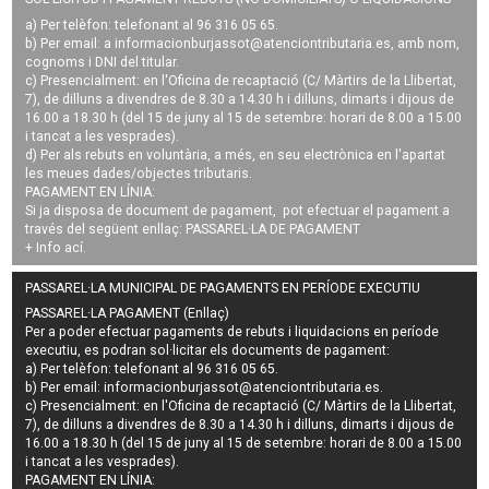
a) Per telèfon: telefonant al 96 316 05 65.
b) Per email: a
informacionburjassot@atenciontributaria.es
, amb nom,
cognoms i DNI del titular.
c) Presencialment: en l'Oficina de recaptació (C/ Màrtirs de la Llibertat,
7), de dilluns a divendres de 8.30 a 14.30 h i dilluns, dimarts i dijous de
16.00 a 18.30 h (del 15 de juny al 15 de setembre: horari de 8.00 a 15.00
i tancat a les vesprades).
d) Per als rebuts en voluntària, a més, en seu electrònica en l'apartat
les meues dades/objectes tributaris.
PAGAMENT EN LÍNIA:
Si ja disposa de document de pagament, pot efectuar el pagament a
través del següent enllaç:
PASSAREL·LA DE PAGAMENT
+ Info
ací
.
PASSAREL·LA MUNICIPAL DE PAGAMENTS EN PERÍODE EXECUTIU
PASSAREL·LA PAGAMENT (Enllaç)
Per a poder efectuar pagaments de
rebuts i liquidacions en període
executiu
, es podran
sol·licitar els documents de pagament
:
a) Per telèfon: telefonant al 96 316 05 65.
b) Per email:
informacionburjassot@atenciontributaria.es
.
c) Presencialment: en l'Oficina de recaptació (C/ Màrtirs de la Llibertat,
7), de dilluns a divendres de 8.30 a 14.30 h i dilluns, dimarts i dijous de
16.00 a 18.30 h (del 15 de juny al 15 de setembre: horari de 8.00 a 15.00
i tancat a les vesprades).
PAGAMENT EN LÍNIA: