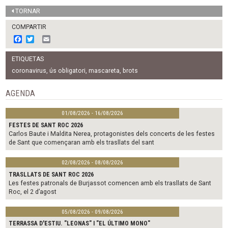
TORNAR
COMPARTIR
F
T
E
a
w
m
c
i
a
ETIQUETAS
e
t
i
b
t
l
coronavirus
,
ús obligatori
,
mascareta
,
brots
o
e
o
r
AGENDA
k
01/08/2026 - 16/08/2026
FESTES DE SANT ROC 2026
Carlos Baute i Maldita Nerea, protagonistes dels concerts de les festes
de Sant que començaran amb els trasllats del sant
02/08/2026 - 08/08/2026
TRASLLATS DE SANT ROC 2026
Les festes patronals de Burjassot comencen amb els trasllats de Sant
Roc, el 2 d’agost
05/08/2026 - 09/08/2026
TERRASSA D'ESTIU. "LEONAS" I "EL ÚLTIMO MONO"