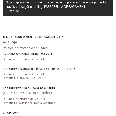
Si ja disposa de document de pagament, pot efectuar el pagament a
través del següent enllaç:
PASSAREL·LA DE PAGAMENT
+ Info
ací
.
© NNTT AJUNTAMENT DE BURJASSOT, 2017
Avís Legal
Política de Protecció de Dades
HORARI AJUNTAMENT DE BURJASSOT:
Dilluns a Divendres de 9 a 14 h
HORARI D’ATENCIÓ AL CIUTADÀ (SAC – CASA DE CULTURA):
Dilluns a Divendres de 9 a 14 h
Dimarts i Dijous de 16 a 17:50 h
HORARI D’ESTIU SAC – CASA DE CULTURA
(del 15 de juny al 30 de setembre)
Dilluns a divendres de 9 a 14 h
Dimarts i dijous tancat per la vesprada
CITA PRÈVIA