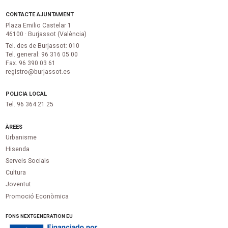
CONTACTE AJUNTAMENT
Plaza Emilio Castelar 1
46100 · Burjassot (València)
Tel. des de Burjassot: 010
Tel. general: 96 316 05 00
Fax. 96 390 03 61
registro@burjassot.es
POLICIA LOCAL
Tel. 96 364 21 25
ÀREES
Urbanisme
Hisenda
Serveis Socials
Cultura
Joventut
Promoció Econòmica
FONS NEXTGENERATION EU