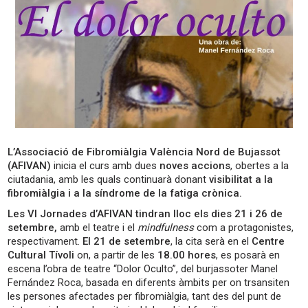
L’Associació de Fibromiàlgia València Nord de Bujassot
(AFIVAN)
inicia el curs amb dues
noves accions
, obertes a la
ciutadania, amb les quals continuarà donant
visibilitat a la
fibromiàlgia i a la síndrome de la fatiga crònica.
Les VI Jornades d’AFIVAN tindran lloc els dies 21 i 26 de
setembre,
amb el teatre i el
mindfulness
com a protagonistes,
respectivament.
El 21 de setembre
, la cita serà en el
Centre
Cultural Tívoli
on, a partir de les
18.00 hores
, es posarà en
escena l’obra de teatre “Dolor Oculto”, del burjassoter Manel
Fernández Roca, basada en diferents àmbits per on trsansiten
les persones afectades per fibromiàlgia, tant des del punt de