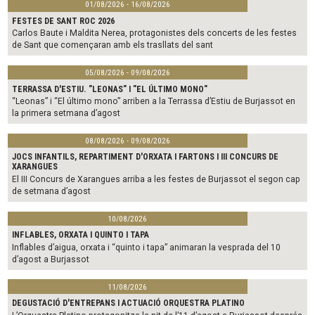
01/08/2026 - 16/08/2026
FESTES DE SANT ROC 2026
Carlos Baute i Maldita Nerea, protagonistes dels concerts de les festes
de Sant que començaran amb els trasllats del sant
05/08/2026 - 09/08/2026
TERRASSA D'ESTIU. "LEONAS" I "EL ÚLTIMO MONO"
“Leonas” i “El último mono” arriben a la Terrassa d’Estiu de Burjassot en
la primera setmana d’agost
08/08/2026 - 09/08/2026
JOCS INFANTILS, REPARTIMENT D'ORXATA I FARTONS I III CONCURS DE
XARANGUES
El III Concurs de Xarangues arriba a les festes de Burjassot el segon cap
de setmana d’agost
10/08/2026
INFLABLES, ORXATA I QUINTO I TAPA
Inflables d’aigua, orxata i “quinto i tapa” animaran la vesprada del 10
d’agost a Burjassot
11/08/2026
DEGUSTACIÓ D'ENTREPANS I ACTUACIÓ ORQUESTRA PLATINO