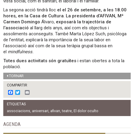
vista social, com el sanitari, el laboral i el familiar.
La segona acció tindrà lloc
el el 26 de setembre, a les 18.00
hores, en la Casa de Cultura
.
La presidenta d’AFIVAN, Mª
Carmen Domingo
Álvaro,
exposarà la trajectòria de
l’associació
al llarg dels anys, així com els objectius i
assoliments aconseguits. També Marta López Such, psicòloga
de l’entitat, explicarà la importància de la seua labor en
l’associació així com de la seua teràpia grupal bassa en
el
mindfulness.
Totes dues activitats són gratuïtes
i estan obertes a tota la
població.
TORNAR
COMPARTIR
F
T
E
a
w
m
c
i
a
ETIQUETAS
e
t
i
b
t
l
associacions
,
aniversari
,
afivan
,
teatre
,
El dolor oculto
o
e
o
r
AGENDA
k