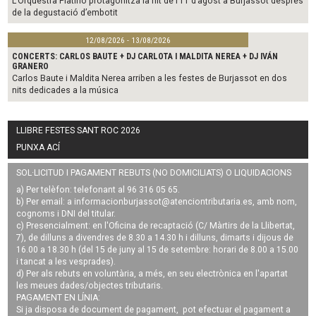
L’Orquestra Platino protagonitza la nit de l’11 d’agost a Burjassot després
de la degustació d’embotit
12/08/2026 - 13/08/2026
CONCERTS: CARLOS BAUTE + DJ CARLOTA I MALDITA NEREA + DJ IVÁN
GRANERO
Carlos Baute i Maldita Nerea arriben a les festes de Burjassot en dos
nits dedicades a la música
LLIBRE FESTES SANT ROC 2026
PUNXA ACÍ
SOL·LICITUD I PAGAMENT REBUTS (NO DOMICILIATS) O LIQUIDACIONS
a) Per telèfon: telefonant al 96 316 05 65.
b) Per email: a
informacionburjassot@atenciontributaria.es
, amb nom,
cognoms i DNI del titular.
c) Presencialment: en l'Oficina de recaptació (C/ Màrtirs de la Llibertat,
7), de dilluns a divendres de 8.30 a 14.30 h i dilluns, dimarts i dijous de
16.00 a 18.30 h (del 15 de juny al 15 de setembre: horari de 8.00 a 15.00
i tancat a les vesprades).
d) Per als rebuts en voluntària, a més, en seu electrònica en l'apartat
les meues dades/objectes tributaris.
PAGAMENT EN LÍNIA:
Si ja disposa de document de pagament, pot efectuar el pagament a