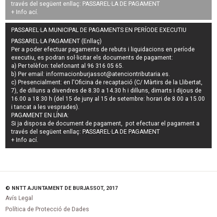
través del següent enllaç:
PASSAREL·LA DE PAGAMENT
+ Info
ací
.
PASSAREL·LA MUNICIPAL DE PAGAMENTS EN PERÍODE EXECUTIU
PASSAREL·LA PAGAMENT (Enllaç)
Per a poder efectuar pagaments de
rebuts i liquidacions en període
executiu
, es podran
sol·licitar els documents de pagament
:
a) Per telèfon: telefonant al 96 316 05 65.
b) Per email:
informacionburjassot@atenciontributaria.es
.
c) Presencialment: en l'Oficina de recaptació (C/ Màrtirs de la Llibertat,
7), de dilluns a divendres de 8.30 a 14.30 h i dilluns, dimarts i dijous de
16.00 a 18.30 h (del 15 de juny al 15 de setembre: horari de 8.00 a 15.00
i tancat a les vesprades).
PAGAMENT EN LÍNIA:
Si ja disposa de document de pagament, pot efectuar el pagament a
través del següent enllaç:
PASSAREL·LA DE PAGAMENT
+ Info
ací
.
© NNTT AJUNTAMENT DE BURJASSOT, 2017
Avís Legal
Política de Protecció de Dades