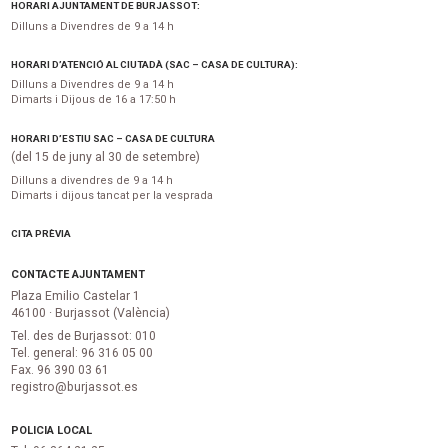
HORARI AJUNTAMENT DE BURJASSOT:
Dilluns a Divendres de 9 a 14 h
HORARI D’ATENCIÓ AL CIUTADÀ (SAC – CASA DE CULTURA):
Dilluns a Divendres de 9 a 14 h
Dimarts i Dijous de 16 a 17:50 h
HORARI D’ESTIU SAC – CASA DE CULTURA
(del 15 de juny al 30 de setembre)
Dilluns a divendres de 9 a 14 h
Dimarts i dijous tancat per la vesprada
CITA PRÈVIA
CONTACTE AJUNTAMENT
Plaza Emilio Castelar 1
46100 · Burjassot (València)
Tel. des de Burjassot: 010
Tel. general: 96 316 05 00
Fax. 96 390 03 61
registro@burjassot.es
POLICIA LOCAL