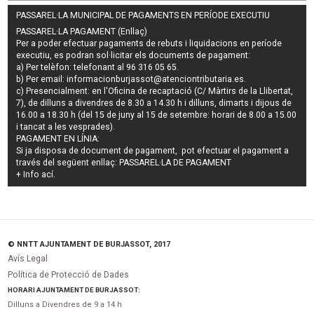
PASSAREL·LA MUNICIPAL DE PAGAMENTS EN PERÍODE EXECUTIU
PASSAREL·LA PAGAMENT (Enllaç)
Per a poder efectuar pagaments de
rebuts i liquidacions en període
executiu
, es podran
sol·licitar els documents de pagament
:
a) Per telèfon: telefonant al 96 316 05 65.
b) Per email:
informacionburjassot@atenciontributaria.es
.
c) Presencialment: en l'Oficina de recaptació (C/ Màrtirs de la Llibertat,
7), de dilluns a divendres de 8.30 a 14.30 h i dilluns, dimarts i dijous de
16.00 a 18.30 h (del 15 de juny al 15 de setembre: horari de 8.00 a 15.00
i tancat a les vesprades).
PAGAMENT EN LÍNIA:
Si ja disposa de document de pagament, pot efectuar el pagament a
través del següent enllaç:
PASSAREL·LA DE PAGAMENT
+ Info
ací
.
© NNTT AJUNTAMENT DE BURJASSOT, 2017
Avís Legal
Política de Protecció de Dades
HORARI AJUNTAMENT DE BURJASSOT:
Dilluns a Divendres de 9 a 14 h