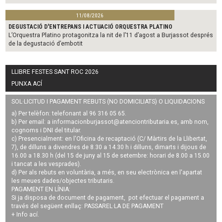
11/08/2026
DEGUSTACIÓ D'ENTREPANS I ACTUACIÓ ORQUESTRA PLATINO
L’Orquestra Platino protagonitza la nit de l’11 d’agost a Burjassot després
de la degustació d’embotit
LLIBRE FESTES SANT ROC 2026
PUNXA ACÍ
SOL·LICITUD I PAGAMENT REBUTS (NO DOMICILIATS) O LIQUIDACIONS
a) Per telèfon: telefonant al 96 316 05 65.
b) Per email: a
informacionburjassot@atenciontributaria.es
, amb nom,
cognoms i DNI del titular.
c) Presencialment: en l'Oficina de recaptació (C/ Màrtirs de la Llibertat,
7), de dilluns a divendres de 8.30 a 14.30 h i dilluns, dimarts i dijous de
16.00 a 18.30 h (del 15 de juny al 15 de setembre: horari de 8.00 a 15.00
i tancat a les vesprades).
d) Per als rebuts en voluntària, a més, en seu electrònica en l'apartat
les meues dades/objectes tributaris.
PAGAMENT EN LÍNIA:
Si ja disposa de document de pagament, pot efectuar el pagament a
través del següent enllaç:
PASSAREL·LA DE PAGAMENT
+ Info
ací
.