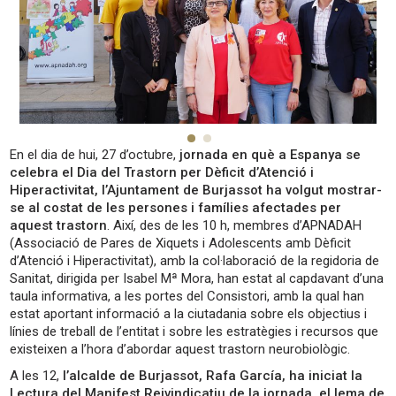
En el dia de hui, 27 d’octubre,
jornada en què a Espanya se
celebra el Dia del Trastorn per Dèficit d’Atenció i
Hiperactivitat, l’Ajuntament de Burjassot ha volgut mostrar-
se al costat de les persones i famílies afectades per
aquest trastorn
. Així, des de les 10 h, membres d’APNADAH
(Associació de Pares de Xiquets i Adolescents amb Dèficit
d’Atenció i Hiperactivitat), amb la col·laboració de la regidoria de
Sanitat, dirigida per Isabel Mª Mora, han estat al capdavant d’una
taula informativa, a les portes del Consistori, amb la qual han
estat aportant informació a la ciutadania sobre els objectius i
línies de treball de l’entitat i sobre les estratègies i recursos que
existeixen a l’hora d’abordar aquest trastorn neurobiològic.
A les 12,
l’alcalde de Burjassot, Rafa García, ha iniciat la
Lectura del Manifest Reivindicatiu de la jornada, el lema de