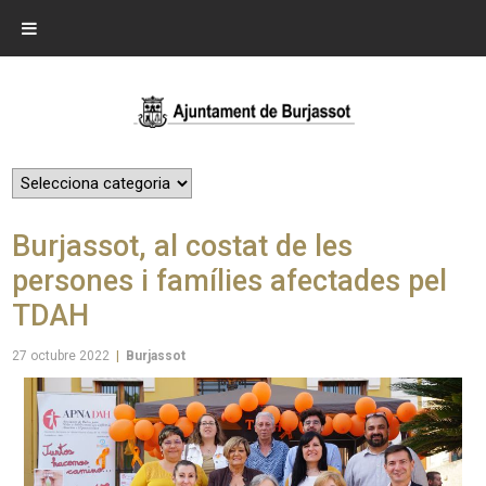
Burjassot, al costat de les
persones i famílies afectades pel
TDAH
27 octubre 2022
|
Burjassot