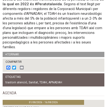
la qual en 2022 és #Peratotalavida.
Segons el text llegit per
diferents regidors i regidores de la Corporació Municipal i per
components d’APNADAH, el TDAH és un trastorn neurobiològic
afecta a més del 5% de la població infantojuvenil i a un 2-3% de
les persones adultes i, per tant, precisa de l’existència d’una
d’una legislació que empare a les persones amb TDAH així com
plans que incloguen el diagnostic precoç, les intervencions
personalitzades i multidisciplinàries i majors suports
psicopedagògics a les persones afectades i a les seues
famílies.
TORNAR
COMPARTIR
F
T
E
a
w
m
c
i
a
ETIQUETAS
e
t
i
b
t
l
trastorn atenció
,
Sanitat
,
TDAH
,
APNADAH
o
e
o
r
AGENDA
k
01/08/2026 - 16/08/2026