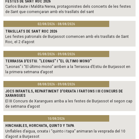
FESTES DE SANT ROC 2026
Carlos Baute i Maldita Nerea, protagonistes dels concerts de les festes
de Sant que començaran amb els trasllats del sant
02/08/2026 - 08/08/2026
TRASLLATS DE SANT ROC 2026
Les festes patronals de Burjassot comencen amb els trasllats de Sant
Roc, el 2 d’agost
05/08/2026 - 09/08/2026
TERRASSA D'ESTIU. "LEONAS" I "EL ÚLTIMO MONO"
“Leonas” i “El último mono” arriben a la Terrassa d’Estiu de Burjassot en
la primera setmana d’agost
08/08/2026 - 09/08/2026
JOCS INFANTILS, REPARTIMENT D'ORXATA I FARTONS I III CONCURS DE
XARANGUES
El III Concurs de Xarangues arriba a les festes de Burjassot el segon cap
de setmana d’agost
10/08/2026
HINCHABLES, HORCHATA, QUINTO Y TAPA
Unflables d’aigua, orxata i “quinto i tapa” animaran la vesprada del 10
d’agost a Burjassot