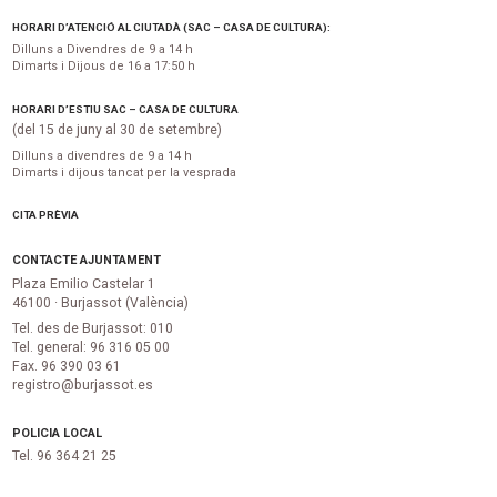
HORARI D’ATENCIÓ AL CIUTADÀ (SAC – CASA DE CULTURA):
Dilluns a Divendres de 9 a 14 h
Dimarts i Dijous de 16 a 17:50 h
HORARI D’ESTIU SAC – CASA DE CULTURA
(del 15 de juny al 30 de setembre)
Dilluns a divendres de 9 a 14 h
Dimarts i dijous tancat per la vesprada
CITA PRÈVIA
CONTACTE AJUNTAMENT
Plaza Emilio Castelar 1
46100 · Burjassot (València)
Tel. des de Burjassot: 010
Tel. general: 96 316 05 00
Fax. 96 390 03 61
registro@burjassot.es
POLICIA LOCAL
Tel. 96 364 21 25