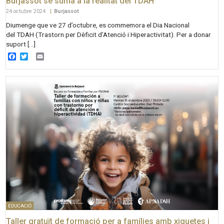
Burjassot se suma a la realitat del TDAH
24 octubre 2024
|
Burjassot
Diumenge que ve 27 d’octubre, es commemora el Dia Nacional
del TDAH (Trastorn per Dèficit d’Atenció i Hiperactivitat). Per a donar
suport […]
Facebook
Twitter
Email
EDUCACIÓ
Taller gratuït de formació per a famílies amb xiquetes i