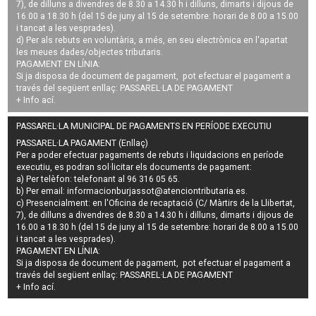
7), de dilluns a divendres de 8.30 a 14.30 h i dilluns, dimarts i dijous de
16.00 a 18.30 h (del 15 de juny al 15 de setembre: horari de 8.00 a 15.00
i tancat a les vesprades).
d) Per als rebuts en voluntària, a més, en seu electrònica en l'apartat
les meues dades/objectes tributaris.
PAGAMENT EN LÍNIA:
Si ja disposa de document de pagament, pot efectuar el pagament a
través del següent enllaç:
PASSAREL·LA DE PAGAMENT
+ Info
ací
.
PASSAREL·LA MUNICIPAL DE PAGAMENTS EN PERÍODE EXECUTIU
PASSAREL·LA PAGAMENT (Enllaç)
Per a poder efectuar pagaments de
rebuts i liquidacions en període
executiu
, es podran
sol·licitar els documents de pagament
:
a) Per telèfon: telefonant al 96 316 05 65.
b) Per email:
informacionburjassot@atenciontributaria.es
.
c) Presencialment: en l'Oficina de recaptació (C/ Màrtirs de la Llibertat,
7), de dilluns a divendres de 8.30 a 14.30 h i dilluns, dimarts i dijous de
16.00 a 18.30 h (del 15 de juny al 15 de setembre: horari de 8.00 a 15.00
i tancat a les vesprades).
PAGAMENT EN LÍNIA:
Si ja disposa de document de pagament, pot efectuar el pagament a
través del següent enllaç:
PASSAREL·LA DE PAGAMENT
+ Info
ací
.