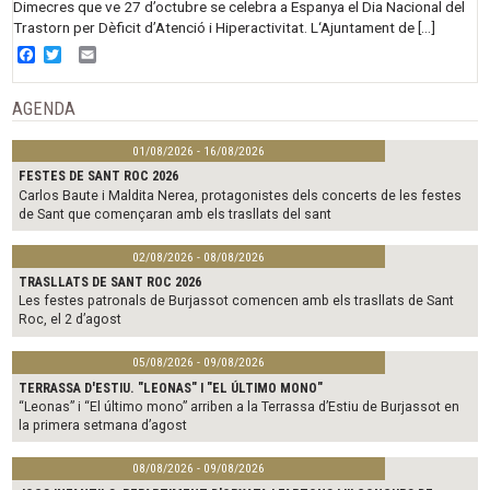
Dimecres que ve 27 d’octubre se celebra a Espanya el Dia Nacional del
Trastorn per Dèficit d’Atenció i Hiperactivitat. L‘Ajuntament de […]
Facebook
Twitter
Email
AGENDA
01/08/2026 - 16/08/2026
FESTES DE SANT ROC 2026
Carlos Baute i Maldita Nerea, protagonistes dels concerts de les festes
de Sant que començaran amb els trasllats del sant
02/08/2026 - 08/08/2026
TRASLLATS DE SANT ROC 2026
Les festes patronals de Burjassot comencen amb els trasllats de Sant
Roc, el 2 d’agost
05/08/2026 - 09/08/2026
TERRASSA D'ESTIU. "LEONAS" I "EL ÚLTIMO MONO"
“Leonas” i “El último mono” arriben a la Terrassa d’Estiu de Burjassot en
la primera setmana d’agost
08/08/2026 - 09/08/2026