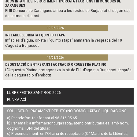
JOCS INFANTILS, REPARTIMENT D'ORXATA I FARTONS I III CONCURS DE
XARANGUES
El III Concurs de Xarangues arriba a les festes de Burjassot el segon cap
de setmana d’agost
10/08/2026
INFLABLES, ORXATA I QUINTO I TAPA
Inflables d’aigua, orxata i “quinto i tapa” animaran la vesprada del 10
d’agost a Burjassot
11/08/2026
DEGUSTACIÓ D'ENTREPANS I ACTUACIÓ ORQUESTRA PLATINO
L’Orquestra Platino protagonitza la nit de l’11 d’agost a Burjassot després
de la degustació d’embotit
LLIBRE FESTES SANT ROC 2026
PUNXA ACÍ
SOL·LICITUD I PAGAMENT REBUTS (NO DOMICILIATS) O LIQUIDACIONS
a) Per telèfon: telefonant al 96 316 05 65.
b) Per email: a
informacionburjassot@atenciontributaria.es
, amb nom,
cognoms i DNI del titular.
c) Presencialment: en l'Oficina de recaptació (C/ Màrtirs de la Llibertat,