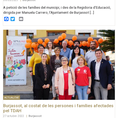
09/05/2023
|
Burjassot
A petició de les famílies del municipi, i des de la Regidoria d’Educació,
dirigida per Manuela Carrero, l’Ajuntament de Burjassot […]
Facebook
Twitter
Email
ACTUALITAT
Burjassot, al costat de les persones i famílies afectades
pel TDAH
27 octubre 2022
|
Burjassot