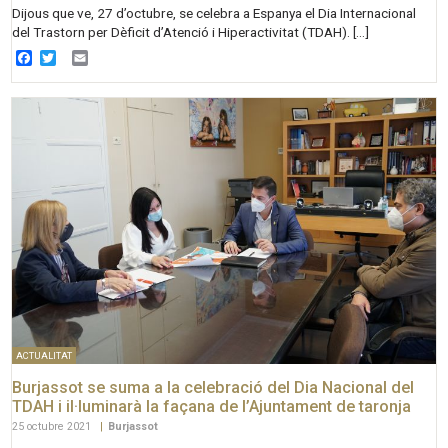
Dijous que ve, 27 d’octubre, se celebra a Espanya el Dia Internacional
del Trastorn per Dèficit d’Atenció i Hiperactivitat (TDAH). […]
Facebook
Twitter
Email
ACTUALITAT
Burjassot se suma a la celebració del Dia Nacional del
TDAH i il·luminarà la façana de l’Ajuntament de taronja
25 octubre 2021
|
Burjassot