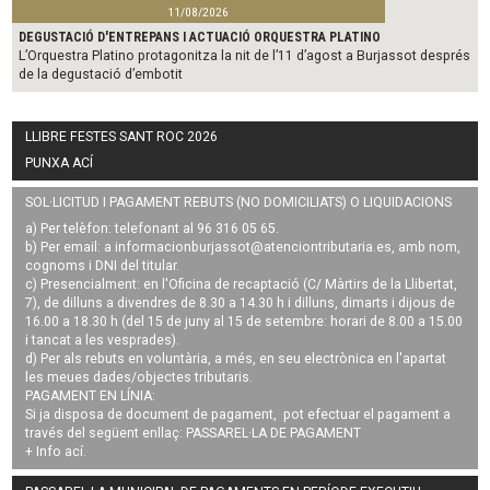
11/08/2026
DEGUSTACIÓ D'ENTREPANS I ACTUACIÓ ORQUESTRA PLATINO
L’Orquestra Platino protagonitza la nit de l’11 d’agost a Burjassot després
de la degustació d’embotit
LLIBRE FESTES SANT ROC 2026
PUNXA ACÍ
SOL·LICITUD I PAGAMENT REBUTS (NO DOMICILIATS) O LIQUIDACIONS
a) Per telèfon: telefonant al 96 316 05 65.
b) Per email: a
informacionburjassot@atenciontributaria.es
, amb nom,
cognoms i DNI del titular.
c) Presencialment: en l'Oficina de recaptació (C/ Màrtirs de la Llibertat,
7), de dilluns a divendres de 8.30 a 14.30 h i dilluns, dimarts i dijous de
16.00 a 18.30 h (del 15 de juny al 15 de setembre: horari de 8.00 a 15.00
i tancat a les vesprades).
d) Per als rebuts en voluntària, a més, en seu electrònica en l'apartat
les meues dades/objectes tributaris.
PAGAMENT EN LÍNIA:
Si ja disposa de document de pagament, pot efectuar el pagament a
través del següent enllaç:
PASSAREL·LA DE PAGAMENT
+ Info
ací
.