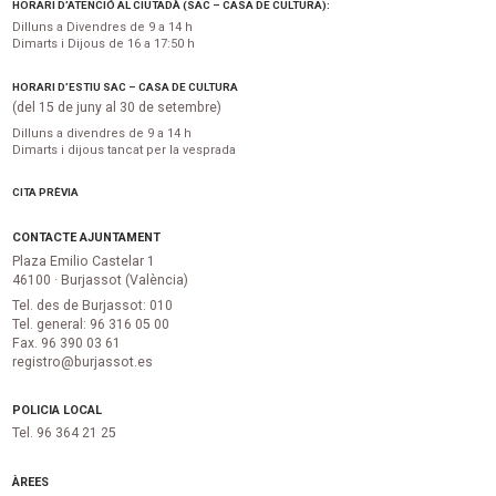
HORARI D’ATENCIÓ AL CIUTADÀ (SAC – CASA DE CULTURA):
Dilluns a Divendres de 9 a 14 h
Dimarts i Dijous de 16 a 17:50 h
HORARI D’ESTIU SAC – CASA DE CULTURA
(del 15 de juny al 30 de setembre)
Dilluns a divendres de 9 a 14 h
Dimarts i dijous tancat per la vesprada
CITA PRÈVIA
CONTACTE AJUNTAMENT
Plaza Emilio Castelar 1
46100 · Burjassot (València)
Tel. des de Burjassot: 010
Tel. general: 96 316 05 00
Fax. 96 390 03 61
registro@burjassot.es
POLICIA LOCAL
Tel. 96 364 21 25
ÀREES