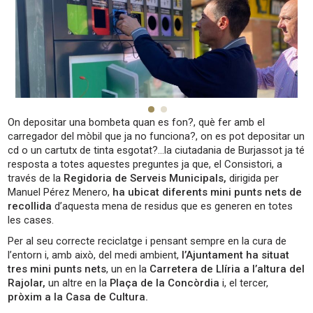
On depositar una bombeta quan es fon?, què fer amb el
carregador del mòbil que ja no funciona?, on es pot depositar un
cd o un cartutx de tinta esgotat?…la ciutadania de Burjassot ja té
resposta a totes aquestes preguntes ja que, el Consistori, a
través de la
Regidoria de Serveis Municipals,
dirigida per
Manuel Pérez Menero,
ha ubicat diferents mini punts nets de
recollida
d’aquesta mena de residus que es generen en totes
les cases.
Per al seu correcte reciclatge i pensant sempre en la cura de
l’entorn i, amb això, del medi ambient,
l’Ajuntament ha situat
tres mini punts nets
, un en la
Carretera de Llíria a l’altura del
Rajolar,
un altre en la
Plaça de la Concòrdia
i, el tercer,
pròxim a la Casa de Cultura.