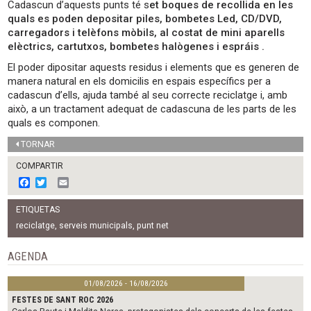
Cadascun d’aquests punts té s
et boques de recollida en les
quals es poden depositar piles, bombetes Led, CD/DVD,
carregadors i telèfons mòbils, al costat de mini aparells
elèctrics, cartutxos, bombetes halògenes i espráis .
El poder dipositar aquests residus i elements que es generen de
manera natural en els domicilis en espais específics per a
cadascun d’ells, ajuda també al seu correcte reciclatge i, amb
això, a un tractament adequat de cadascuna de les parts de les
quals es componen.
TORNAR
COMPARTIR
F
T
E
a
w
m
c
i
a
ETIQUETAS
e
t
i
b
t
l
reciclatge
,
serveis municipals
,
punt net
o
e
o
r
AGENDA
k
01/08/2026 - 16/08/2026
FESTES DE SANT ROC 2026