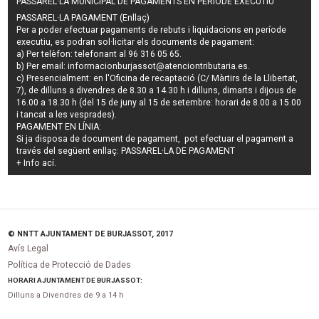
PASSAREL·LA MUNICIPAL DE PAGAMENTS EN PERÍODE EXECUTIU
PASSAREL·LA PAGAMENT (Enllaç)
Per a poder efectuar pagaments de
rebuts i liquidacions en període
executiu
, es podran
sol·licitar els documents de pagament
:
a) Per telèfon: telefonant al 96 316 05 65.
b) Per email:
informacionburjassot@atenciontributaria.es
.
c) Presencialment: en l'Oficina de recaptació (C/ Màrtirs de la Llibertat,
7), de dilluns a divendres de 8.30 a 14.30 h i dilluns, dimarts i dijous de
16.00 a 18.30 h (del 15 de juny al 15 de setembre: horari de 8.00 a 15.00
i tancat a les vesprades).
PAGAMENT EN LÍNIA:
Si ja disposa de document de pagament, pot efectuar el pagament a
través del següent enllaç:
PASSAREL·LA DE PAGAMENT
+ Info
ací
.
© NNTT AJUNTAMENT DE BURJASSOT, 2017
Avís Legal
Política de Protecció de Dades
HORARI AJUNTAMENT DE BURJASSOT:
Dilluns a Divendres de 9 a 14 h