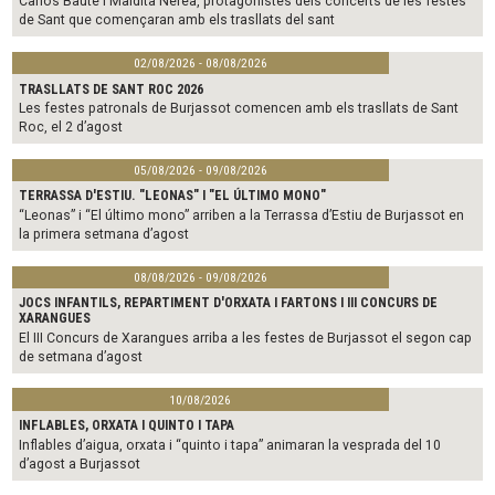
Carlos Baute i Maldita Nerea, protagonistes dels concerts de les festes
de Sant que començaran amb els trasllats del sant
02/08/2026 - 08/08/2026
TRASLLATS DE SANT ROC 2026
Les festes patronals de Burjassot comencen amb els trasllats de Sant
Roc, el 2 d’agost
05/08/2026 - 09/08/2026
TERRASSA D'ESTIU. "LEONAS" I "EL ÚLTIMO MONO"
“Leonas” i “El último mono” arriben a la Terrassa d’Estiu de Burjassot en
la primera setmana d’agost
08/08/2026 - 09/08/2026
JOCS INFANTILS, REPARTIMENT D'ORXATA I FARTONS I III CONCURS DE
XARANGUES
El III Concurs de Xarangues arriba a les festes de Burjassot el segon cap
de setmana d’agost
10/08/2026
INFLABLES, ORXATA I QUINTO I TAPA
Inflables d’aigua, orxata i “quinto i tapa” animaran la vesprada del 10
d’agost a Burjassot