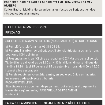
CONCERTS: CARLOS BAUTE + DJ CARLOTA I MALDITA NEREA + DJ IVÁN
GRANERO
Carlos Baute i Maldita Nerea arriben a les festes de Burjassot en dos
nits dedicades a la música
LLIBRE FESTES SANT ROC 2026
PUNXA ACÍ
SOL·LICITUD I PAGAMENT REBUTS (NO DOMICILIATS) O LIQUIDACIONS
a) Per telèfon: telefonant al 96 316 05 65.
b) Per email: a
informacionburjassot@atenciontributaria.es
, amb nom,
cognoms i DNI del titular.
c) Presencialment: en l'Oficina de recaptació (C/ Màrtirs de la Llibertat,
7), de dilluns a divendres de 8.30 a 14.30 h i dilluns, dimarts i dijous de
16.00 a 18.30 h (del 15 de juny al 15 de setembre: horari de 8.00 a 15.00
i tancat a les vesprades).
d) Per als rebuts en voluntària, a més, en seu electrònica en l'apartat
les meues dades/objectes tributaris.
PAGAMENT EN LÍNIA:
Si ja disposa de document de pagament, pot efectuar el pagament a
través del següent enllaç:
PASSAREL·LA DE PAGAMENT
+ Info
ací
.
PASSAREL·LA MUNICIPAL DE PAGAMENTS EN PERÍODE EXECUTIU