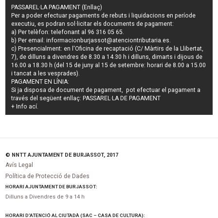
PASSAREL·LA PAGAMENT (Enllaç)
Per a poder efectuar pagaments de
rebuts i liquidacions en període
executiu
, es podran
sol·licitar els documents de pagament
:
a) Per telèfon: telefonant al 96 316 05 65.
b) Per email:
informacionburjassot@atenciontributaria.es
.
c) Presencialment: en l'Oficina de recaptació (C/ Màrtirs de la Llibertat,
7), de dilluns a divendres de 8.30 a 14.30 h i dilluns, dimarts i dijous de
16.00 a 18.30 h (del 15 de juny al 15 de setembre: horari de 8.00 a 15.00
i tancat a les vesprades).
PAGAMENT EN LÍNIA:
Si ja disposa de document de pagament, pot efectuar el pagament a
través del següent enllaç:
PASSAREL·LA DE PAGAMENT
+ Info
ací
.
© NNTT AJUNTAMENT DE BURJASSOT, 2017
Avís Legal
Política de Protecció de Dades
HORARI AJUNTAMENT DE BURJASSOT:
Dilluns a Divendres de 9 a 14 h
HORARI D’ATENCIÓ AL CIUTADÀ (SAC – CASA DE CULTURA):