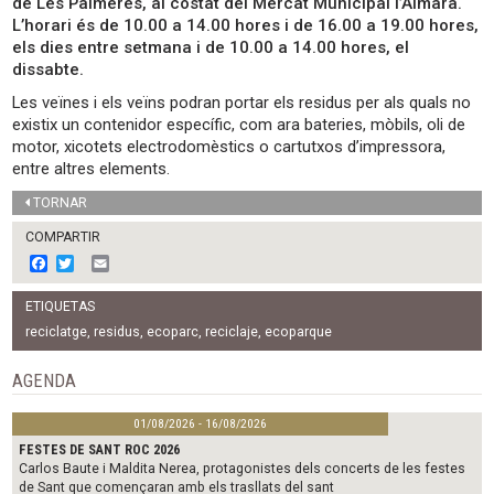
de Les Palmeres, al costat del Mercat Municipal l’Almara.
L’horari és de 10.00 a 14.00 hores i de 16.00 a 19.00 hores,
els dies entre setmana i de 10.00 a 14.00 hores, el
dissabte.
Les veïnes i els veïns podran portar els residus per als quals no
existix un contenidor específic, com ara bateries, mòbils, oli de
motor, xicotets electrodomèstics o cartutxos d’impressora,
entre altres elements.
TORNAR
COMPARTIR
F
T
E
a
w
m
c
i
a
ETIQUETAS
e
t
i
b
t
l
reciclatge
,
residus
,
ecoparc
,
reciclaje
,
ecoparque
o
e
o
r
AGENDA
k
01/08/2026 - 16/08/2026
FESTES DE SANT ROC 2026
Carlos Baute i Maldita Nerea, protagonistes dels concerts de les festes
de Sant que començaran amb els trasllats del sant