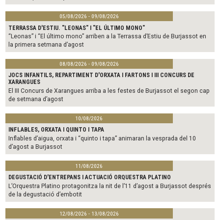
05/08/2026 - 09/08/2026
TERRASSA D'ESTIU. "LEONAS" I "EL ÚLTIMO MONO"
“Leonas” i “El último mono” arriben a la Terrassa d’Estiu de Burjassot en
la primera setmana d’agost
08/08/2026 - 09/08/2026
JOCS INFANTILS, REPARTIMENT D'ORXATA I FARTONS I III CONCURS DE
XARANGUES
El III Concurs de Xarangues arriba a les festes de Burjassot el segon cap
de setmana d’agost
10/08/2026
INFLABLES, ORXATA I QUINTO I TAPA
Inflables d’aigua, orxata i “quinto i tapa” animaran la vesprada del 10
d’agost a Burjassot
11/08/2026
DEGUSTACIÓ D'ENTREPANS I ACTUACIÓ ORQUESTRA PLATINO
L’Orquestra Platino protagonitza la nit de l’11 d’agost a Burjassot després
de la degustació d’embotit
12/08/2026 - 13/08/2026