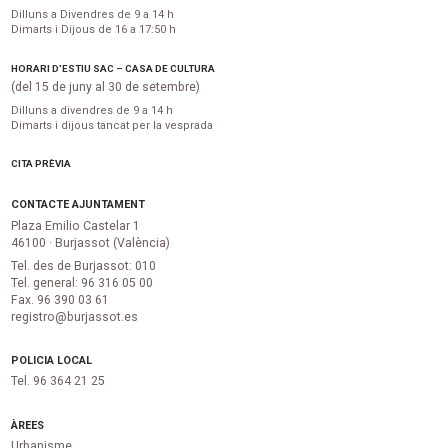
Dilluns a Divendres de 9 a 14 h
Dimarts i Dijous de 16 a 17:50 h
HORARI D’ESTIU SAC – CASA DE CULTURA
(del 15 de juny al 30 de setembre)
Dilluns a divendres de 9 a 14 h
Dimarts i dijous tancat per la vesprada
CITA PRÈVIA
CONTACTE AJUNTAMENT
Plaza Emilio Castelar 1
46100 · Burjassot (València)
Tel. des de Burjassot: 010
Tel. general: 96 316 05 00
Fax. 96 390 03 61
registro@burjassot.es
POLICIA LOCAL
Tel. 96 364 21 25
ÀREES
Urbanisme