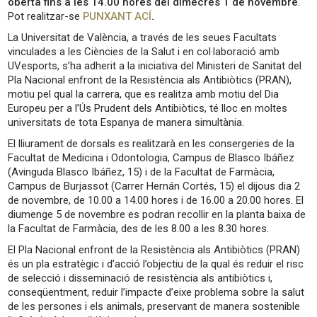
oberta fins a les 14.00 hores del dimecres 1 de novembre
.
Pot realitzar-se
PUNXANT ACÍ
.
La Universitat de València, a través de les seues Facultats
vinculades a les Ciències de la Salut i en col·laboració amb
UVesports, s’ha adherit a la iniciativa del Ministeri de Sanitat del
Pla Nacional enfront de la Resistència als Antibiòtics (PRAN),
motiu pel qual la carrera, que es realitza amb motiu del Dia
Europeu per a l’Ús Prudent dels Antibiòtics, té lloc en moltes
universitats de tota Espanya de manera simultània.
El lliurament de dorsals es realitzarà en les consergeries de la
Facultat de Medicina i Odontologia, Campus de Blasco Ibáñez
(Avinguda Blasco Ibáñez, 15) i de la Facultat de Farmàcia,
Campus de Burjassot (Carrer Hernán Cortés, 15) el dijous dia 2
de novembre, de 10.00 a 14.00 hores i de 16.00 a 20.00 hores. El
diumenge 5 de novembre es podran recollir en la planta baixa de
la Facultat de Farmàcia, des de les 8.00 a les 8.30 hores.
El Pla Nacional enfront de la Resistència als Antibiòtics (PRAN)
és un pla estratègic i d’acció l’objectiu de la qual és reduir el risc
de selecció i disseminació de resistència als antibiòtics i,
conseqüentment, reduir l’impacte d’eixe problema sobre la salut
de les persones i els animals, preservant de manera sostenible