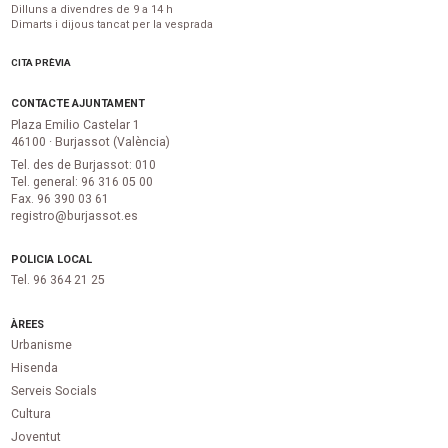
Dilluns a divendres de 9 a 14 h
Dimarts i dijous tancat per la vesprada
CITA PRÈVIA
CONTACTE AJUNTAMENT
Plaza Emilio Castelar 1
46100 · Burjassot (València)
Tel. des de Burjassot: 010
Tel. general: 96 316 05 00
Fax. 96 390 03 61
registro@burjassot.es
POLICIA LOCAL
Tel. 96 364 21 25
ÀREES
Urbanisme
Hisenda
Serveis Socials
Cultura
Joventut