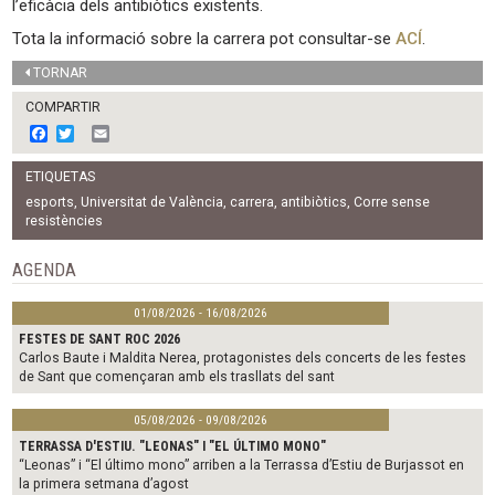
l’eficàcia dels antibiòtics existents.
Tota la informació sobre la carrera pot consultar-se
ACÍ
.
TORNAR
COMPARTIR
F
T
E
a
w
m
c
i
a
ETIQUETAS
e
t
i
b
t
l
esports
,
Universitat de València
,
carrera
,
antibiòtics
,
Corre sense
o
e
resistències
o
r
k
AGENDA
01/08/2026 - 16/08/2026
FESTES DE SANT ROC 2026
Carlos Baute i Maldita Nerea, protagonistes dels concerts de les festes
de Sant que començaran amb els trasllats del sant
05/08/2026 - 09/08/2026
TERRASSA D'ESTIU. "LEONAS" I "EL ÚLTIMO MONO"
“Leonas” i “El último mono” arriben a la Terrassa d’Estiu de Burjassot en
la primera setmana d’agost