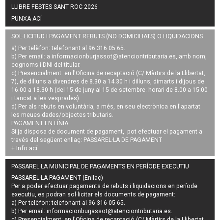
LLIBRE FESTES SANT ROC 2026
PUNXA ACÍ
SOL·LICITUD I PAGAMENT REBUTS (NO DOMICILIATS) O LIQUIDACIONS
a) Per telèfon: telefonant al 96 316 05 65.
b) Per email: a
informacionburjassot@atenciontributaria.es
, amb nom,
cognoms i DNI del titular.
c) Presencialment: en l'Oficina de recaptació (C/ Màrtirs de la Llibertat,
7), de dilluns a divendres de 8.30 a 14.30 h i dilluns, dimarts i dijous de
16.00 a 18.30 h (del 15 de juny al 15 de setembre: horari de 8.00 a 15.00
i tancat a les vesprades).
d) Per als rebuts en voluntària, a més, en seu electrònica en l'apartat
les meues dades/objectes tributaris.
PAGAMENT EN LÍNIA:
Si ja disposa de document de pagament, pot efectuar el pagament a
través del següent enllaç:
PASSAREL·LA DE PAGAMENT
+ Info
ací
.
PASSAREL·LA MUNICIPAL DE PAGAMENTS EN PERÍODE EXECUTIU
PASSAREL·LA PAGAMENT (Enllaç)
Per a poder efectuar pagaments de
rebuts i liquidacions en període
executiu
, es podran
sol·licitar els documents de pagament
:
a) Per telèfon: telefonant al 96 316 05 65.
b) Per email:
informacionburjassot@atenciontributaria.es
.
c) Presencialment: en l'Oficina de recaptació (C/ Màrtirs de la Llibertat,