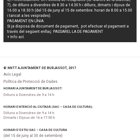
7), de dilluns a divendres de 8.30 a 14.30 h i dilluns, dimarts i dijous de
16.00 a 18.30 h (del 15 de juny al 15 de setembre: horari de 8.00 a 15.00
i tancat a les vesprades).
PAGAMENT EN LÍNIA:
Si ja disposa de document de pagament, pot efectuar el pagament a
través del següent enllaç:
PASSAREL·LA DE PAGAMENT
+ Info
ací
.
© NNTT AJUNTAMENT DE BURJASSOT, 2017
Avís Legal
Política de Protecció de Dades
HORARI AJUNTAMENT DE BURJASSOT:
Dilluns a Divendres de 9 a 14 h
HORARI D’ATENCIÓ AL CIUTADÀ (SAC – CASA DE CULTURA):
Dilluns a Divendres de 9 a 14 h
Dimarts i Dijous de 16 a 17:50 h
HORARI D’ESTIU SAC – CASA DE CULTURA
(del 15 de juny al 30 de setembre)