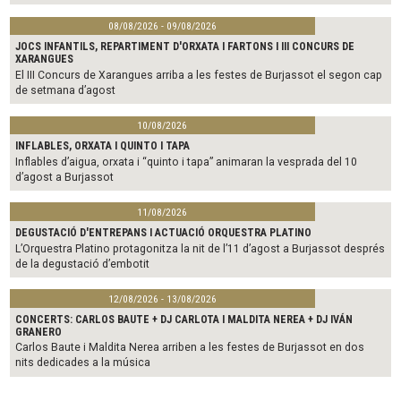
08/08/2026 - 09/08/2026
JOCS INFANTILS, REPARTIMENT D'ORXATA I FARTONS I III CONCURS DE
XARANGUES
El III Concurs de Xarangues arriba a les festes de Burjassot el segon cap
de setmana d’agost
10/08/2026
INFLABLES, ORXATA I QUINTO I TAPA
Inflables d’aigua, orxata i “quinto i tapa” animaran la vesprada del 10
d’agost a Burjassot
11/08/2026
DEGUSTACIÓ D'ENTREPANS I ACTUACIÓ ORQUESTRA PLATINO
L’Orquestra Platino protagonitza la nit de l’11 d’agost a Burjassot després
de la degustació d’embotit
12/08/2026 - 13/08/2026
CONCERTS: CARLOS BAUTE + DJ CARLOTA I MALDITA NEREA + DJ IVÁN
GRANERO
Carlos Baute i Maldita Nerea arriben a les festes de Burjassot en dos
nits dedicades a la música