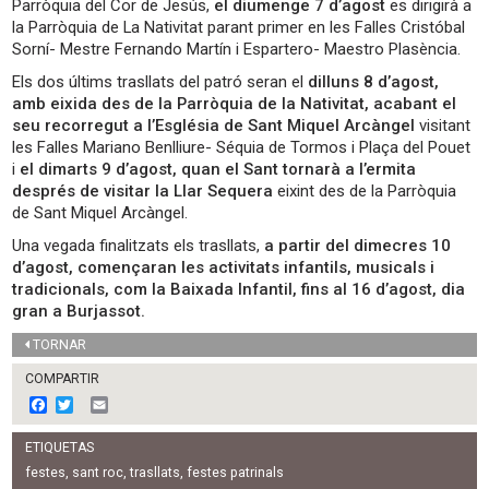
Parròquia del Cor de Jesús,
el diumenge 7 d’agost
es dirigirà a
la Parròquia de La Nativitat parant primer en les Falles Cristóbal
Sorní- Mestre Fernando Martín i Espartero- Maestro Plasència.
Els dos últims trasllats del patró seran el
dilluns 8 d’agost,
amb eixida des de la Parròquia de la Nativitat, acabant el
seu recorregut a l’Església de Sant Miquel Arcàngel
visitant
les Falles Mariano Benlliure- Séquia de Tormos i Plaça del Pouet
i
el dimarts 9 d’agost, quan el Sant tornarà a l’ermita
després de visitar la Llar Sequera
eixint des de la Parròquia
de Sant Miquel Arcàngel.
Una vegada finalitzats els trasllats,
a partir del dimecres 10
d’agost, començaran les activitats infantils, musicals i
tradicionals, com la Baixada Infantil, fins al 16 d’agost, dia
gran a Burjassot.
TORNAR
COMPARTIR
F
T
E
a
w
m
c
i
a
ETIQUETAS
e
t
i
b
t
l
festes
,
sant roc
,
trasllats
,
festes patrinals