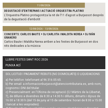
11/08/2026
DEGUSTACIÓ D'ENTREPANS I ACTUACIÓ ORQUESTRA PLATINO
L’Orquestra Platino protagonitza la nit de l’11 d’agost a Burjassot després
de la degustació d’embotit
12/08/2026 - 13/08/2026
CONCERTS: CARLOS BAUTE + DJ CARLOTA I MALDITA NEREA + DJ IVÁN
GRANERO
Carlos Baute i Maldita Nerea arriben a les festes de Burjassot en dos
nits dedicades a la música
LLIBRE FESTES SANT ROC 2026
PUNXA ACÍ
SOL·LICITUD I PAGAMENT REBUTS (NO DOMICILIATS) O LIQUIDACIONS
a) Per telèfon: telefonant al 96 316 05 65.
b) Per email: a
informacionburjassot@atenciontributaria.es
, amb nom,
cognoms i DNI del titular.
c) Presencialment: en l'Oficina de recaptació (C/ Màrtirs de la Llibertat,
7), de dilluns a divendres de 8.30 a 14.30 h i dilluns, dimarts i dijous de
16.00 a 18.30 h (del 15 de juny al 15 de setembre: horari de 8.00 a 15.00
i tancat a les vesprades).