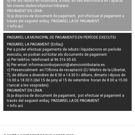
d) Per als rebuts en voluntària, a més, en seu electrònica en l'apartat
les meues dades/objectes tributaris.
PAGAMENT EN LÍNIA:
Si ja disposa de document de pagament, pot efectuar el pagament a
través del següent enllaç:
PASSAREL·LA DE PAGAMENT
+ Info
ací
.
PASSAREL·LA MUNICIPAL DE PAGAMENTS EN PERÍODE EXECUTIU
PASSAREL·LA PAGAMENT (Enllaç)
Per a poder efectuar pagaments de
rebuts i liquidacions en període
executiu
, es podran
sol·licitar els documents de pagament
:
a) Per telèfon: telefonant al 96 316 05 65.
b) Per email:
informacionburjassot@atenciontributaria.es
.
c) Presencialment: en l'Oficina de recaptació (C/ Màrtirs de la Llibertat,
7), de dilluns a divendres de 8.30 a 14.30 h i dilluns, dimarts i dijous de
16.00 a 18.30 h (del 15 de juny al 15 de setembre: horari de 8.00 a 15.00
i tancat a les vesprades).
PAGAMENT EN LÍNIA:
Si ja disposa de document de pagament, pot efectuar el pagament a
través del següent enllaç:
PASSAREL·LA DE PAGAMENT
+ Info
ací
.