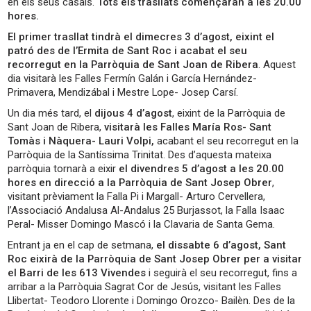
en els seus casals.
Tots els trasllats començaran a les 20.00
hores.
El primer trasllat tindrà el dimecres 3 d’agost, eixint el
patró des de l’Ermita de Sant Roc i acabat el seu
recorregut en la Parròquia de Sant Joan de Ribera
. Aquest
dia visitarà les Falles Fermín Galán i García Hernández-
Primavera, Mendizábal i Mestre Lope- Josep Carsí.
Un dia més tard, el
dijous 4 d’agost
, eixint de la Parròquia de
Sant Joan de Ribera,
visitarà les Falles María Ros- Sant
Tomàs i Nàquera- Lauri Volpi,
acabant el seu recorregut en la
Parròquia de la Santíssima Trinitat. Des d’aquesta mateixa
parròquia tornarà a eixir
el divendres 5 d’agost a les 20.00
hores en direcció a la Parròquia de Sant Josep Obrer
,
visitant prèviament la Falla Pi i Margall- Arturo Cervellera,
l’Associació Andalusa Al-Andalus 25 Burjassot, la Falla Isaac
Peral- Misser Domingo Mascó i la Clavaria de Santa Gema.
Entrant ja en el cap de setmana,
el dissabte 6 d’agost, Sant
Roc eixirà de la Parròquia de Sant Josep Obrer per a visitar
el Barri de les 613 Vivendes
i seguirà el seu recorregut, fins a
arribar a la Parròquia Sagrat Cor de Jesús, visitant les Falles
Llibertat- Teodoro Llorente i Domingo Orozco- Bailèn. Des de la