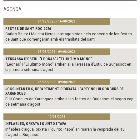
o
e
o
r
AGENDA
k
01/08/2026 - 16/08/2026
FESTES DE SANT ROC 2026
Carlos Baute i Maldita Nerea, protagonistes dels concerts de les festes
de Sant que començaran amb els trasllats del sant
05/08/2026 - 09/08/2026
TERRASSA D'ESTIU. "LEONAS" I "EL ÚLTIMO MONO"
“Leonas” i “El último mono” arriben a la Terrassa d’Estiu de Burjassot en
la primera setmana d’agost
08/08/2026 - 09/08/2026
JOCS INFANTILS, REPARTIMENT D'ORXATA I FARTONS I III CONCURS DE
XARANGUES
El III Concurs de Xarangues arriba a les festes de Burjassot el segon cap
de setmana d’agost
10/08/2026
INFLABLES, ORXATA I QUINTO I TAPA
Inflables d’aigua, orxata i “quinto i tapa” animaran la vesprada del 10
d’agost a Burjassot