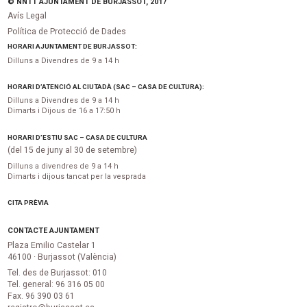
© NNTT AJUNTAMENT DE BURJASSOT, 2017
Avís Legal
Política de Protecció de Dades
HORARI AJUNTAMENT DE BURJASSOT:
Dilluns a Divendres de 9 a 14 h
HORARI D’ATENCIÓ AL CIUTADÀ (SAC – CASA DE CULTURA):
Dilluns a Divendres de 9 a 14 h
Dimarts i Dijous de 16 a 17:50 h
HORARI D’ESTIU SAC – CASA DE CULTURA
(del 15 de juny al 30 de setembre)
Dilluns a divendres de 9 a 14 h
Dimarts i dijous tancat per la vesprada
CITA PRÈVIA
CONTACTE AJUNTAMENT
Plaza Emilio Castelar 1
46100 · Burjassot (València)
Tel. des de Burjassot: 010
Tel. general: 96 316 05 00
Fax. 96 390 03 61