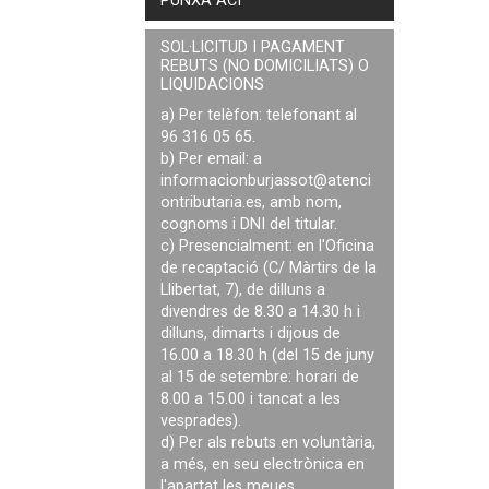
PUNXA ACÍ
SOL·LICITUD I PAGAMENT
REBUTS (NO DOMICILIATS) O
LIQUIDACIONS
a) Per telèfon: telefonant al
96 316 05 65.
b) Per email: a
informacionburjassot@atenci
ontributaria.es
, amb nom,
cognoms i DNI del titular.
c) Presencialment: en l'Oficina
de recaptació (C/ Màrtirs de la
Llibertat, 7), de dilluns a
divendres de 8.30 a 14.30 h i
dilluns, dimarts i dijous de
16.00 a 18.30 h (del 15 de juny
al 15 de setembre: horari de
8.00 a 15.00 i tancat a les
vesprades).
d) Per als rebuts en voluntària,
a més, en seu electrònica en
l'apartat les meues