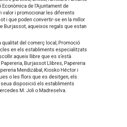
ió Econòmica de l’Ajuntament de
n valor i promocionar les diferents
sot i que poden convertir-se en la millor
 de Burjassot, aqueixos regals que estan
a qualitat del comerç local, Promoció
cles en els establiments especialitzats
scollir aqueix llibre que es s’està
a Papereria, Burjassot Llibres, Papereria
apereria Mendizábal, Kiosko Héctor i
es o les flors que es desitgen, els
a seua disposició els establiments
 Mercedes M. Joli o Madreselva.