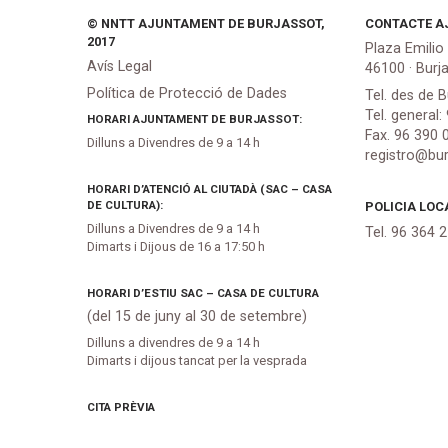
© NNTT AJUNTAMENT DE BURJASSOT,
CONTACTE A
2017
Plaza Emilio
Avís Legal
46100 · Burj
Política de Protecció de Dades
Tel. des de B
Tel. general:
HORARI AJUNTAMENT DE BURJASSOT:
Fax. 96 390 
Dilluns a Divendres de 9 a 14 h
registro@bur
HORARI D’ATENCIÓ AL CIUTADÀ (SAC – CASA
DE CULTURA):
POLICIA LOC
Dilluns a Divendres de 9 a 14 h
Tel. 96 364 
Dimarts i Dijous de 16 a 17:50 h
HORARI D’ESTIU SAC – CASA DE CULTURA
(del 15 de juny al 30 de setembre)
Dilluns a divendres de 9 a 14 h
Dimarts i dijous tancat per la vesprada
CITA PRÈVIA