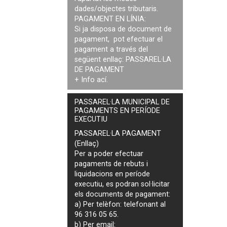
dades/objectes tributaris.
PAGAMENT EN LÍNIA:
Si ja disposa de document de
pagament, pot efectuar el
pagament a través del
següent enllaç:
PASSAREL·LA
DE PAGAMENT
+ Info
ací
.
PASSAREL·LA MUNICIPAL DE
PAGAMENTS EN PERÍODE
EXECUTIU
PASSAREL·LA PAGAMENT
(Enllaç)
Per a poder efectuar
pagaments de
rebuts i
liquidacions en període
executiu
, es podran
sol·licitar
els documents de pagament
:
a) Per telèfon: telefonant al
96 316 05 65.
b) Per email: