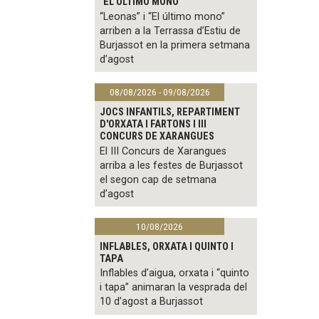
"EL ÚLTIMO MONO"
“Leonas” i “El último mono”
arriben a la Terrassa d’Estiu de
Burjassot en la primera setmana
d’agost
08/08/2026 - 09/08/2026
JOCS INFANTILS, REPARTIMENT
D'ORXATA I FARTONS I III
CONCURS DE XARANGUES
El III Concurs de Xarangues
arriba a les festes de Burjassot
el segon cap de setmana
d’agost
10/08/2026
INFLABLES, ORXATA I QUINTO I
TAPA
Inflables d’aigua, orxata i “quinto
i tapa” animaran la vesprada del
10 d’agost a Burjassot