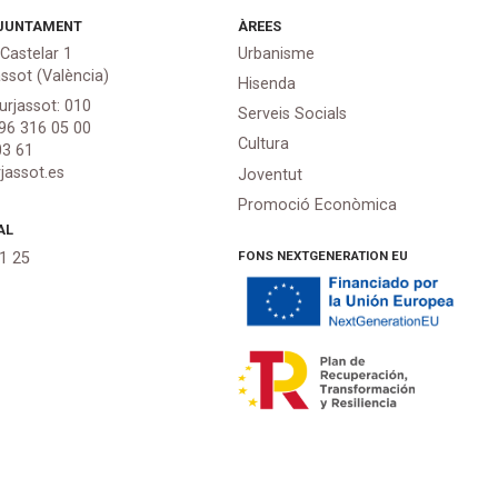
JUNTAMENT
ÀREES
 Castelar 1
Urbanisme
assot (València)
Hisenda
urjassot: 010
Serveis Socials
 96 316 05 00
Cultura
03 61
jassot.es
Joventut
Promoció Econòmica
AL
FONS NEXTGENERATION EU
21 25