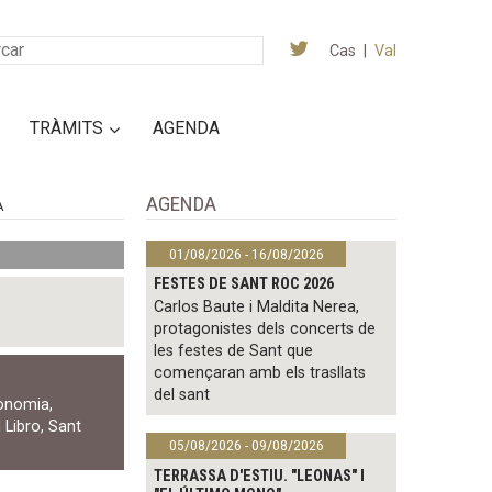
Cas
|
Val
TRÀMITS
AGENDA
AGENDA
A
01/08/2026 - 16/08/2026
FESTES DE SANT ROC 2026
Carlos Baute i Maldita Nerea,
protagonistes dels concerts de
les festes de Sant que
començaran amb els trasllats
del sant
onomia
,
l Libro
,
Sant
05/08/2026 - 09/08/2026
TERRASSA D'ESTIU. "LEONAS" I