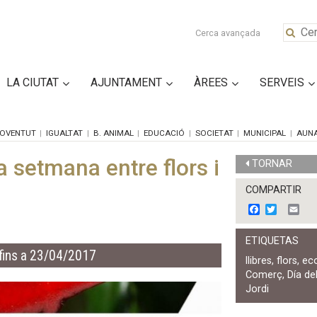
Cerca avançada
LA CIUTAT
AJUNTAMENT
ÀREES
SERVEIS
OVENTUT
IGUALTAT
B. ANIMAL
EDUCACIÓ
SOCIETAT
MUNICIPAL
AUN
 setmana entre flors i
TORNAR
COMPARTIR
F
T
E
a
w
m
c
i
a
ETIQUETAS
e
t
i
fins a 23/04/2017
b
t
l
llibres
,
flors
,
ec
o
e
Comerç
,
Día de
o
r
k
Jordi