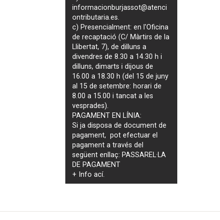
informacionburjassot@atenci
ontributaria.es
.
c) Presencialment: en l'Oficina
de recaptació (C/ Màrtirs de la
Llibertat, 7), de dilluns a
divendres de 8.30 a 14.30 h i
dilluns, dimarts i dijous de
16.00 a 18.30 h (del 15 de juny
al 15 de setembre: horari de
8.00 a 15.00 i tancat a les
vesprades).
PAGAMENT EN LÍNIA:
Si ja disposa de document de
pagament, pot efectuar el
pagament a través del
següent enllaç:
PASSAREL·LA
DE PAGAMENT
+ Info
ací
.