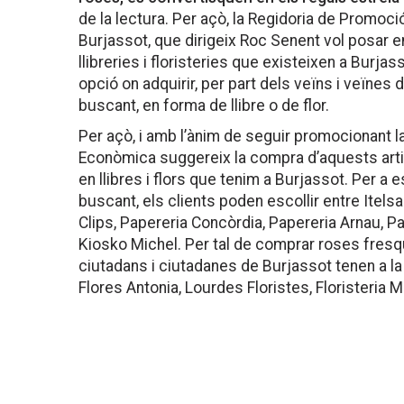
de la lectura. Per açò, la Regidoria de Promoc
Burjassot, que dirigeix Roc Senent vol posar e
llibreries i floristeries que existeixen a Burjas
opció on adquirir, per part dels veïns i veïnes
buscant, en forma de llibre o de flor.
Per açò, i amb l’ànim de seguir promocionant l
Econòmica suggereix la compra d’aquests arti
en llibres i flors que tenim a Burjassot. Per a e
buscant, els clients poden escollir entre Itels
Clips, Papereria Concòrdia, Papereria Arnau, P
Kiosko Michel. Per tal de comprar roses fresqu
ciutadans i ciutadanes de Burjassot tenen a l
Flores Antonia, Lourdes Floristes, Floristeria