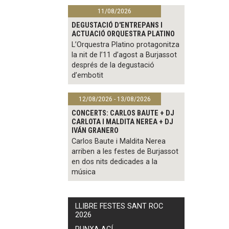
11/08/2026
DEGUSTACIÓ D'ENTREPANS I
ACTUACIÓ ORQUESTRA PLATINO
L’Orquestra Platino protagonitza
la nit de l’11 d’agost a Burjassot
després de la degustació
d’embotit
12/08/2026 - 13/08/2026
CONCERTS: CARLOS BAUTE + DJ
CARLOTA I MALDITA NEREA + DJ
IVÁN GRANERO
Carlos Baute i Maldita Nerea
arriben a les festes de Burjassot
en dos nits dedicades a la
música
LLIBRE FESTES SANT ROC
2026