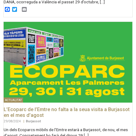
DANA, ocorreguda a València el passat 29 d’octubre, […]
Facebook
Twitter
Email
ACTUALITAT
L’Ecoparc de l’Emtre no falta a la seua visita a Burjassot
en el mes d’agost
29/08/2024
|
Burjassot
Un dels Ecoparcs mòbils de l’Emtre estarà a Burjassot, de nou, el mes
d’agost. Concretament ho farà del dijous 29 […]