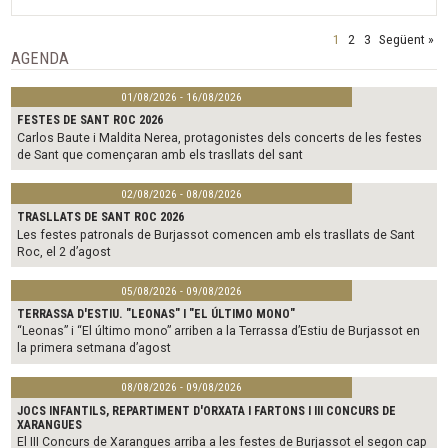
1
2
3
Següent »
AGENDA
01/08/2026 - 16/08/2026
FESTES DE SANT ROC 2026
Carlos Baute i Maldita Nerea, protagonistes dels concerts de les festes
de Sant que començaran amb els trasllats del sant
02/08/2026 - 08/08/2026
TRASLLATS DE SANT ROC 2026
Les festes patronals de Burjassot comencen amb els trasllats de Sant
Roc, el 2 d’agost
05/08/2026 - 09/08/2026
TERRASSA D'ESTIU. "LEONAS" I "EL ÚLTIMO MONO"
“Leonas” i “El último mono” arriben a la Terrassa d’Estiu de Burjassot en
la primera setmana d’agost
08/08/2026 - 09/08/2026
JOCS INFANTILS, REPARTIMENT D'ORXATA I FARTONS I III CONCURS DE
XARANGUES
El III Concurs de Xarangues arriba a les festes de Burjassot el segon cap