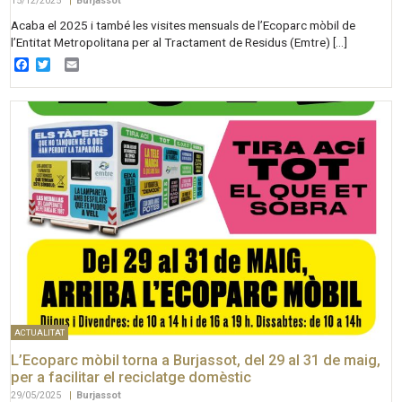
15/12/2025
|
Burjassot
Acaba el 2025 i també les visites mensuals de l’Ecoparc mòbil de
l’Entitat Metropolitana per al Tractament de Residus (Emtre) […]
Facebook
Twitter
Email
ACTUALITAT
L’Ecoparc mòbil torna a Burjassot, del 29 al 31 de maig,
per a facilitar el reciclatge domèstic
29/05/2025
|
Burjassot