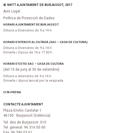
© NNTT AJUNTAMENT DE BURJASSOT, 2017
Avís Legal
Política de Protecció de Dades
HORARI AJUNTAMENT DE BURJASSOT:
Dilluns a Divendres de 9 a 14 h
HORARI D’ATENCIÓ AL CIUTADÀ (SAC – CASA DE CULTURA):
Dilluns a Divendres de 9 a 14 h
Dimarts i Dijous de 16 a 17:50 h
HORARI D’ESTIU SAC – CASA DE CULTURA
(del 15 de juny al 30 de setembre)
Dilluns a divendres de 9 a 14 h
Dimarts i dijous tancat per la vesprada
CITA PRÈVIA
CONTACTE AJUNTAMENT
Plaza Emilio Castelar 1
46100 · Burjassot (València)
Tel. des de Burjassot: 010
Tel. general: 96 316 05 00
Fax. 96 390 03 61