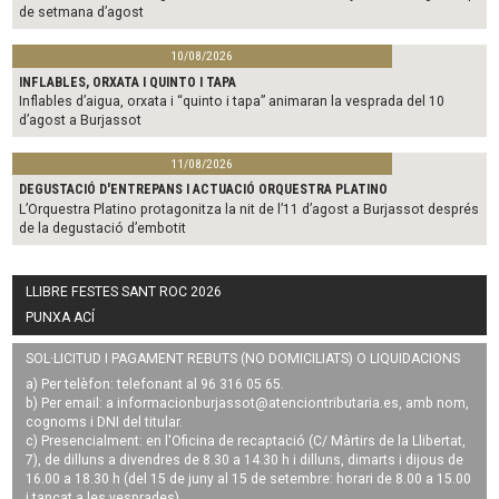
de setmana d’agost
10/08/2026
INFLABLES, ORXATA I QUINTO I TAPA
Inflables d’aigua, orxata i “quinto i tapa” animaran la vesprada del 10
d’agost a Burjassot
11/08/2026
DEGUSTACIÓ D'ENTREPANS I ACTUACIÓ ORQUESTRA PLATINO
L’Orquestra Platino protagonitza la nit de l’11 d’agost a Burjassot després
de la degustació d’embotit
LLIBRE FESTES SANT ROC 2026
PUNXA ACÍ
SOL·LICITUD I PAGAMENT REBUTS (NO DOMICILIATS) O LIQUIDACIONS
a) Per telèfon: telefonant al 96 316 05 65.
b) Per email: a
informacionburjassot@atenciontributaria.es
, amb nom,
cognoms i DNI del titular.
c) Presencialment: en l'Oficina de recaptació (C/ Màrtirs de la Llibertat,
7), de dilluns a divendres de 8.30 a 14.30 h i dilluns, dimarts i dijous de
16.00 a 18.30 h (del 15 de juny al 15 de setembre: horari de 8.00 a 15.00
i tancat a les vesprades).