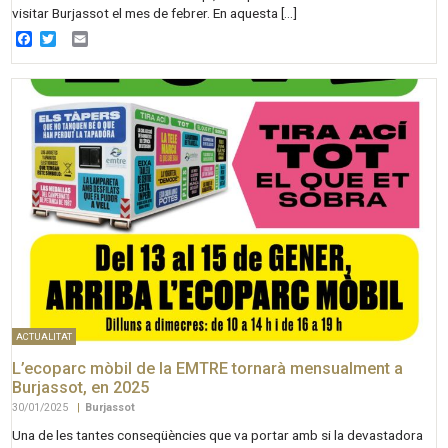
visitar Burjassot el mes de febrer. En aquesta […]
Facebook
Twitter
Email
ACTUALITAT
L’ecoparc mòbil de la EMTRE tornarà mensualment a
Burjassot, en 2025
30/01/2025
|
Burjassot
Una de les tantes conseqüències que va portar amb si la devastadora