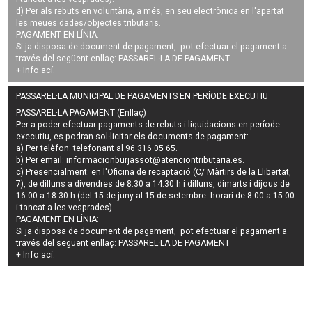
d) Per als rebuts en voluntària, a més, en seu electrònica en l'apartat
les meues dades/objectes tributaris.
PAGAMENT EN LÍNIA:
Si ja disposa de document de pagament, pot efectuar el pagament a
través del següent enllaç:
PASSAREL·LA DE PAGAMENT
+ Info
ací
.
PASSAREL·LA MUNICIPAL DE PAGAMENTS EN PERÍODE EXECUTIU
PASSAREL·LA PAGAMENT (Enllaç)
Per a poder efectuar pagaments de
rebuts i liquidacions en període
executiu
, es podran
sol·licitar els documents de pagament
:
a) Per telèfon: telefonant al 96 316 05 65.
b) Per email:
informacionburjassot@atenciontributaria.es
.
c) Presencialment: en l'Oficina de recaptació (C/ Màrtirs de la Llibertat,
7), de dilluns a divendres de 8.30 a 14.30 h i dilluns, dimarts i dijous de
16.00 a 18.30 h (del 15 de juny al 15 de setembre: horari de 8.00 a 15.00
i tancat a les vesprades).
PAGAMENT EN LÍNIA:
Si ja disposa de document de pagament, pot efectuar el pagament a
través del següent enllaç:
PASSAREL·LA DE PAGAMENT
+ Info
ací
.