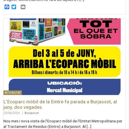
Facebook
Twitter
Email
ACTUALITAT
L’Ecoparc mòbil de la Emtre fa parada a Burjassot, al
juny, dos vegades
20/06/2024
|
Burjassot
Nou mes i nova visita de l’Ecoparc mòbil de l’Entitat Metropolitana per
al Tractament de Residus (Emtre) a Burjassot. Al […]