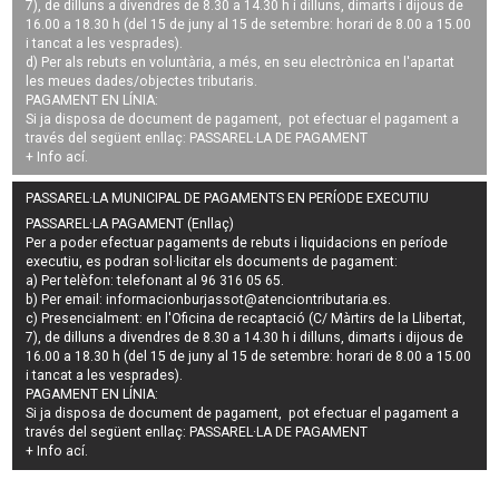
7), de dilluns a divendres de 8.30 a 14.30 h i dilluns, dimarts i dijous de
16.00 a 18.30 h (del 15 de juny al 15 de setembre: horari de 8.00 a 15.00
i tancat a les vesprades).
d) Per als rebuts en voluntària, a més, en seu electrònica en l'apartat
les meues dades/objectes tributaris.
PAGAMENT EN LÍNIA:
Si ja disposa de document de pagament, pot efectuar el pagament a
través del següent enllaç:
PASSAREL·LA DE PAGAMENT
+ Info
ací
.
PASSAREL·LA MUNICIPAL DE PAGAMENTS EN PERÍODE EXECUTIU
PASSAREL·LA PAGAMENT (Enllaç)
Per a poder efectuar pagaments de
rebuts i liquidacions en període
executiu
, es podran
sol·licitar els documents de pagament
:
a) Per telèfon: telefonant al 96 316 05 65.
b) Per email:
informacionburjassot@atenciontributaria.es
.
c) Presencialment: en l'Oficina de recaptació (C/ Màrtirs de la Llibertat,
7), de dilluns a divendres de 8.30 a 14.30 h i dilluns, dimarts i dijous de
16.00 a 18.30 h (del 15 de juny al 15 de setembre: horari de 8.00 a 15.00
i tancat a les vesprades).
PAGAMENT EN LÍNIA:
Si ja disposa de document de pagament, pot efectuar el pagament a
través del següent enllaç:
PASSAREL·LA DE PAGAMENT
+ Info
ací
.