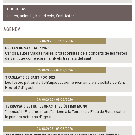
a
w
m
c
i
a
ETIQUETAS
e
t
i
b
t
l
festes
,
animals
,
benedicció
,
Sant Antoni
o
e
o
r
AGENDA
k
01/08/2026 - 16/08/2026
FESTES DE SANT ROC 2026
Carlos Baute i Maldita Nerea, protagonistes dels concerts de les festes
de Sant que començaran amb els trasllats del sant
02/08/2026 - 08/08/2026
TRASLLATS DE SANT ROC 2026
Les festes patronals de Burjassot comencen amb els trasllats de Sant
Roc, el 2 d’agost
05/08/2026 - 09/08/2026
TERRASSA D'ESTIU. "LEONAS" I "EL ÚLTIMO MONO"
“Leonas” i “El último mono” arriben a la Terrassa d’Estiu de Burjassot en
la primera setmana d’agost
08/08/2026 - 09/08/2026