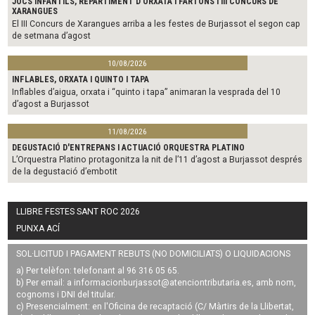
JOCS INFANTILS, REPARTIMENT D'ORXATA I FARTONS I III CONCURS DE
XARANGUES
El III Concurs de Xarangues arriba a les festes de Burjassot el segon cap
de setmana d’agost
10/08/2026
INFLABLES, ORXATA I QUINTO I TAPA
Inflables d’aigua, orxata i “quinto i tapa” animaran la vesprada del 10
d’agost a Burjassot
11/08/2026
DEGUSTACIÓ D'ENTREPANS I ACTUACIÓ ORQUESTRA PLATINO
L’Orquestra Platino protagonitza la nit de l’11 d’agost a Burjassot després
de la degustació d’embotit
LLIBRE FESTES SANT ROC 2026
PUNXA ACÍ
SOL·LICITUD I PAGAMENT REBUTS (NO DOMICILIATS) O LIQUIDACIONS
a) Per telèfon: telefonant al 96 316 05 65.
b) Per email: a
informacionburjassot@atenciontributaria.es
, amb nom,
cognoms i DNI del titular.
c) Presencialment: en l'Oficina de recaptació (C/ Màrtirs de la Llibertat,