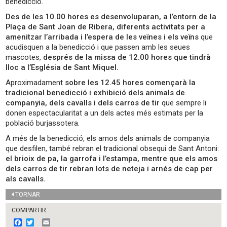
benedicció.
Des de les 10.00 hores es desenvoluparan, a l’entorn de la
Plaça de Sant Joan de Ribera, diferents activitats per a
amenitzar l’arribada i l’espera de les veïnes i els veïns
que
acudisquen a la benedicció i que passen amb les seues
mascotes,
després de la missa de 12.00 hores que tindrà
lloc a l’Església de Sant Miquel.
Aproximadament
sobre les 12.45 hores començarà la
tradicional benedicció i exhibició dels animals de
companyia, dels cavalls i dels carros de tir
que sempre li
donen espectacularitat a un dels actes més estimats per la
població burjassotera.
A més de la benedicció, els amos dels animals de companyia
que desfilen, també rebran el tradicional obsequi de Sant Antoni:
el brioix de pa, la garrofa i l’estampa, mentre que els amos
dels carros de tir rebran lots de neteja i arnés de cap per
als cavalls.
TORNAR
COMPARTIR
F
T
E