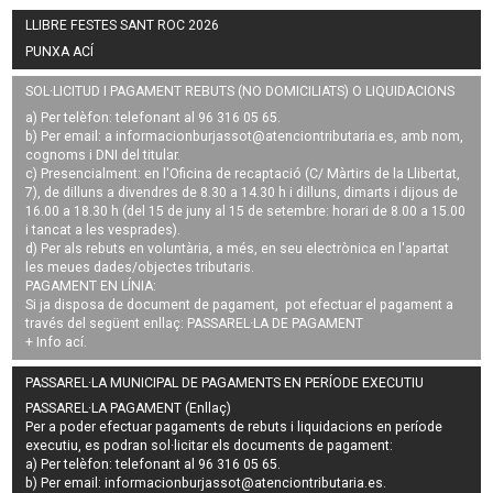
LLIBRE FESTES SANT ROC 2026
PUNXA ACÍ
SOL·LICITUD I PAGAMENT REBUTS (NO DOMICILIATS) O LIQUIDACIONS
a) Per telèfon: telefonant al 96 316 05 65.
b) Per email: a
informacionburjassot@atenciontributaria.es
, amb nom,
cognoms i DNI del titular.
c) Presencialment: en l'Oficina de recaptació (C/ Màrtirs de la Llibertat,
7), de dilluns a divendres de 8.30 a 14.30 h i dilluns, dimarts i dijous de
16.00 a 18.30 h (del 15 de juny al 15 de setembre: horari de 8.00 a 15.00
i tancat a les vesprades).
d) Per als rebuts en voluntària, a més, en seu electrònica en l'apartat
les meues dades/objectes tributaris.
PAGAMENT EN LÍNIA:
Si ja disposa de document de pagament, pot efectuar el pagament a
través del següent enllaç:
PASSAREL·LA DE PAGAMENT
+ Info
ací
.
PASSAREL·LA MUNICIPAL DE PAGAMENTS EN PERÍODE EXECUTIU
PASSAREL·LA PAGAMENT (Enllaç)
Per a poder efectuar pagaments de
rebuts i liquidacions en període
executiu
, es podran
sol·licitar els documents de pagament
:
a) Per telèfon: telefonant al 96 316 05 65.
b) Per email:
informacionburjassot@atenciontributaria.es
.