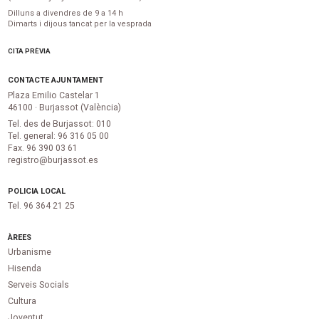
Dilluns a divendres de 9 a 14 h
Dimarts i dijous tancat per la vesprada
CITA PRÈVIA
CONTACTE AJUNTAMENT
Plaza Emilio Castelar 1
46100 · Burjassot (València)
Tel. des de Burjassot: 010
Tel. general: 96 316 05 00
Fax. 96 390 03 61
registro@burjassot.es
POLICIA LOCAL
Tel. 96 364 21 25
ÀREES
Urbanisme
Hisenda
Serveis Socials
Cultura
Joventut