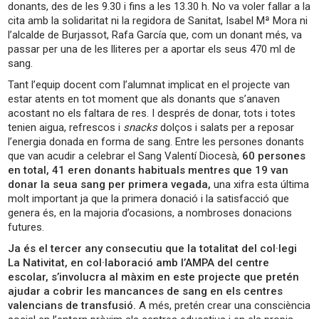
donants, des de les 9.30 i fins a les 13.30 h. No va voler fallar a la
cita amb la solidaritat ni la regidora de Sanitat, Isabel Mª Mora ni
l’alcalde de Burjassot, Rafa García que, com un donant més, va
passar per una de les lliteres per a aportar els seus 470 ml de
sang.
Tant l’equip docent com l’alumnat implicat en el projecte van
estar atents en tot moment que als donants que s’anaven
acostant no els faltara de res. I després de donar, tots i totes
tenien aigua, refrescos i
snacks
dolços i salats per a reposar
l’energia donada en forma de sang. Entre les persones donants
que van acudir a celebrar el Sang Valentí Diocesà,
60 persones
en total, 41 eren donants habituals mentres que 19 van
donar la seua sang per primera vegada,
una xifra esta última
molt important ja que la primera donació i la satisfacció que
genera és, en la majoria d’ocasions, a nombroses donacions
futures.
Ja és el tercer any consecutiu que la totalitat del col·legi
La Nativitat, en col·laboració amb l’AMPA del centre
escolar, s’involucra al màxim en este projecte que pretén
ajudar a cobrir les mancances de sang en els centres
valencians de transfusió.
A més, pretén crear una consciència