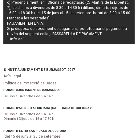
c) Presencialment: en l'Oficina de recaptació (C/ Màrtirs de la Llibertat,
7), de dilluns a divendres de 8.30 a 14.30 h i dilluns, dimarts i dijous de
16.00 a 18.30 h (del 15 de juny al 15 de setembre: horari de 8.00 a 15.00
i tancat a les vesprades).
PAGAMENT EN LÍNIA:
Si ja disposa de document de pagament, pot efectuar el pagament a
través del següent enllaç:
PASSAREL·LA DE PAGAMENT
+ Info
ací
.
© NNTT AJUNTAMENT DE BURJASSOT, 2017
Avís Legal
Política de Protecció de Dades
HORARI AJUNTAMENT DE BURJASSOT:
Dilluns a Divendres de 9 a 14 h
HORARI D’ATENCIÓ AL CIUTADÀ (SAC – CASA DE CULTURA):
Dilluns a Divendres de 9 a 14 h
Dimarts i Dijous de 16 a 17:50 h
HORARI D’ESTIU SAC – CASA DE CULTURA
(del 15 de juny al 30 de setembre)