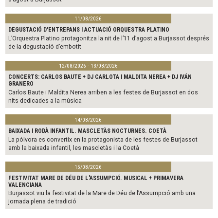
11/08/2026
DEGUSTACIÓ D'ENTREPANS I ACTUACIÓ ORQUESTRA PLATINO
L’Orquestra Platino protagonitza la nit de l’11 d’agost a Burjassot després
de la degustació d’embotit
12/08/2026 - 13/08/2026
CONCERTS: CARLOS BAUTE + DJ CARLOTA I MALDITA NEREA + DJ IVÁN
GRANERO
Carlos Baute i Maldita Nerea arriben a les festes de Burjassot en dos
nits dedicades a la música
14/08/2026
BAIXADA I RODÀ INFANTIL. MASCLETÀS NOCTURNES. COETÀ
La pólvora es convertix en la protagonista de les festes de Burjassot
amb la baixada infantil, les mascletàs i la Coetà
15/08/2026
FESTIVITAT MARE DE DÉU DE L'ASSUMPCIÓ. MUSICAL + PRIMAVERA
VALENCIANA
Burjassot viu la festivitat de la Mare de Déu de l’Assumpció amb una
jornada plena de tradició