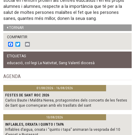
social en l’entorn pròxim als centres educatius i en els propis
alumnes i alumnes, respecte a la importància que té per a la
salut de moltes persones malaltes el fet que les persones
sanes, quantes més millor, donen la seua sang.
TORNAR
COMPARTIR
F
T
E
a
w
m
c
i
a
ETIQUETAS
e
t
i
b
t
l
educació
,
col·legi La Nativitat
,
Sang Valentí diocesà
o
e
o
r
AGENDA
k
01/08/2026 - 16/08/2026
FESTES DE SANT ROC 2026
Carlos Baute i Maldita Nerea, protagonistes dels concerts de les festes
de Sant que començaran amb els trasllats del sant
10/08/2026
INFLABLES, ORXATA I QUINTO I TAPA
Inflables d’aigua, orxata i “quinto i tapa” animaran la vesprada del 10
d’agost a Burjassot