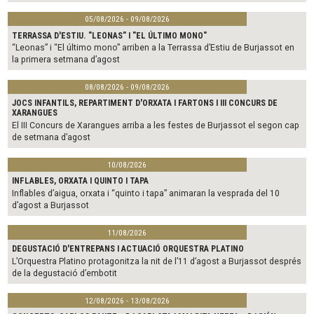
05/08/2026 - 09/08/2026
TERRASSA D'ESTIU. "LEONAS" I "EL ÚLTIMO MONO"
“Leonas” i “El último mono” arriben a la Terrassa d’Estiu de Burjassot en
la primera setmana d’agost
08/08/2026 - 09/08/2026
JOCS INFANTILS, REPARTIMENT D'ORXATA I FARTONS I III CONCURS DE
XARANGUES
El III Concurs de Xarangues arriba a les festes de Burjassot el segon cap
de setmana d’agost
10/08/2026
INFLABLES, ORXATA I QUINTO I TAPA
Inflables d’aigua, orxata i “quinto i tapa” animaran la vesprada del 10
d’agost a Burjassot
11/08/2026
DEGUSTACIÓ D'ENTREPANS I ACTUACIÓ ORQUESTRA PLATINO
L’Orquestra Platino protagonitza la nit de l’11 d’agost a Burjassot després
de la degustació d’embotit
12/08/2026 - 13/08/2026