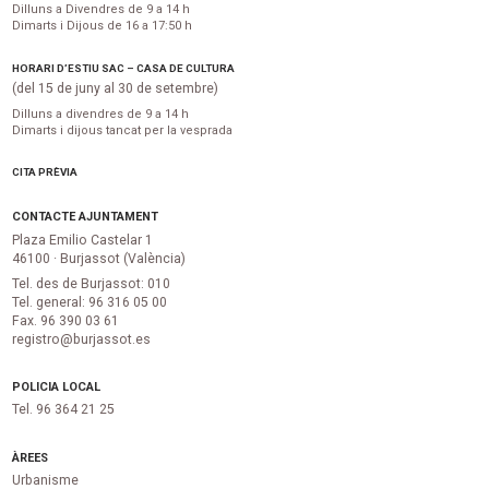
Dilluns a Divendres de 9 a 14 h
Dimarts i Dijous de 16 a 17:50 h
HORARI D’ESTIU SAC – CASA DE CULTURA
(del 15 de juny al 30 de setembre)
Dilluns a divendres de 9 a 14 h
Dimarts i dijous tancat per la vesprada
CITA PRÈVIA
CONTACTE AJUNTAMENT
Plaza Emilio Castelar 1
46100 · Burjassot (València)
Tel. des de Burjassot: 010
Tel. general: 96 316 05 00
Fax. 96 390 03 61
registro@burjassot.es
POLICIA LOCAL
Tel. 96 364 21 25
ÀREES
Urbanisme