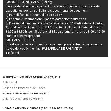
PASSAREL·LA PAGAMENT (Enllaç)
Per a poder efectuar pagaments de
rebuts i liquidacions en període
executiu
, es podran
sol·licitar els documents de pagament
:
a) Per telèfon: telefonant al 96 316 05 65.
b) Per email:
informacionburjassot@atenciontributaria.es
.
c) Presencialment: en l'Oficina de recaptació (C/ Màrtirs de la Llibertat,
7), de dilluns a divendres de 8.30 a 14.30 h i dilluns, dimarts i dijous de
16.00 a 18.30 h (del 15 de juny al 15 de setembre: horari de 8.00 a 15.00
i tancat a les vesprades).
PAGAMENT EN LÍNIA:
Si ja disposa de document de pagament, pot efectuar el pagament a
través del següent enllaç:
PASSAREL·LA DE PAGAMENT
+ Info
ací
.
© NNTT AJUNTAMENT DE BURJASSOT, 2017
Avís Legal
Política de Protecció de Dades
HORARI AJUNTAMENT DE BURJASSOT:
Dilluns a Divendres de 9 a 14 h
HORARI D’ATENCIÓ AL CIUTADÀ (SAC – CASA DE CULTURA):