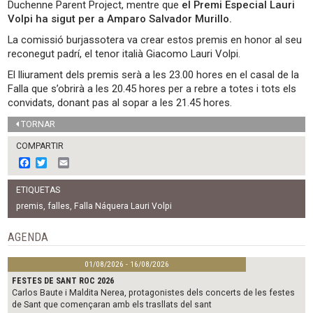
Duchenne Parent Project, mentre que
el Premi Especial Lauri
Volpi ha sigut per a Amparo Salvador Murillo.
La comissió burjassotera va crear estos premis en honor al seu
reconegut padrí, el tenor italià Giacomo Lauri Volpi.
El lliurament dels premis serà a les 23.00 hores en el casal de la
Falla que s’obrirà a les 20.45 hores per a rebre a totes i tots els
convidats, donant pas al sopar a les 21.45 hores.
TORNAR
COMPARTIR
F
T
E
a
w
m
c
i
a
ETIQUETAS
e
t
i
b
t
l
premis
,
falles
,
Falla Náquera Lauri Volpi
o
e
o
r
AGENDA
k
01/08/2026 - 16/08/2026
FESTES DE SANT ROC 2026
Carlos Baute i Maldita Nerea, protagonistes dels concerts de les festes
de Sant que començaran amb els trasllats del sant