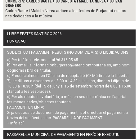
CONCERTS: CARLOS BAUTE + DJ CARLOTA I MALDITA NEREA + DJ IVÁN
GRANERO
Carlos Baute i Maldita Nerea arriben a les festes de Burjassot en dos
nits dedicades a la música
LLIBRE FESTES SANT ROC 2026
PUNXA ACÍ
SOL·LICITUD I PAGAMENT REBUTS (NO DOMICILIATS) O LIQUIDACIONS
a) Per telèfon: telefonant al 96 316 05 65.
b) Per email: a
informacionburjassot@atenciontributaria.es
, amb nom,
cognoms i DNI del titular.
c) Presencialment: en l'Oficina de recaptació (C/ Màrtirs de la Llibertat,
7), de dilluns a divendres de 8.30 a 14.30 h i dilluns, dimarts i dijous de
16.00 a 18.30 h (del 15 de juny al 15 de setembre: horari de 8.00 a 15.00
i tancat a les vesprades).
d) Per als rebuts en voluntària, a més, en seu electrònica en l'apartat
les meues dades/objectes tributaris.
PAGAMENT EN LÍNIA:
Si ja disposa de document de pagament, pot efectuar el pagament a
través del següent enllaç:
PASSAREL·LA DE PAGAMENT
+ Info
ací
.
PASSAREL·LA MUNICIPAL DE PAGAMENTS EN PERÍODE EXECUTIU