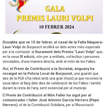
Dissabte que ve 10 de febrer,
el casal de la Falla Nàquera-
Lauri Volpi
de Burjassot acollirà un dels actes més especials
per a la comissió: el
lliurament dels Premis “Lauri Volpi
” que,
en la seua
IX edició,
són per a entitats, col·lectius i persones
vinculades, d’una manera directa, amb el món de les Falles.
Així,
el Premi de Contribució a la Societat, enguany ha
recaigut en la Policia Local de Burjassot,
una guardó que
des de la PLB s’ha rebut amb una gran il·lusió ja que reconeix la
seua labor al llarg dels dies de celebració de les Falles i també
durant la resta de l’any, sent essencial per al municipi.
El
Premi de Contribució al Món Faller ha sigut per al
comunicador i faller José Antonio García Herrero (Pepe
Herrero)
; el de la Contribució Solidària, per a l’Associació