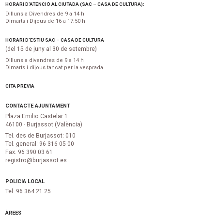
HORARI D’ATENCIÓ AL CIUTADÀ (SAC – CASA DE CULTURA):
Dilluns a Divendres de 9 a 14 h
Dimarts i Dijous de 16 a 17:50 h
HORARI D’ESTIU SAC – CASA DE CULTURA
(del 15 de juny al 30 de setembre)
Dilluns a divendres de 9 a 14 h
Dimarts i dijous tancat per la vesprada
CITA PRÈVIA
CONTACTE AJUNTAMENT
Plaza Emilio Castelar 1
46100 · Burjassot (València)
Tel. des de Burjassot: 010
Tel. general: 96 316 05 00
Fax. 96 390 03 61
registro@burjassot.es
POLICIA LOCAL
Tel. 96 364 21 25
ÀREES