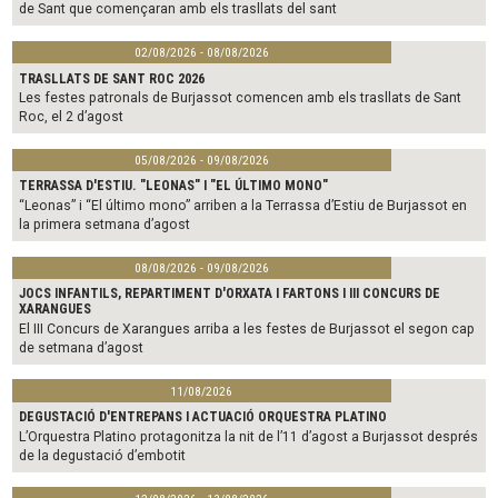
de Sant que començaran amb els trasllats del sant
02/08/2026 - 08/08/2026
TRASLLATS DE SANT ROC 2026
Les festes patronals de Burjassot comencen amb els trasllats de Sant
Roc, el 2 d’agost
05/08/2026 - 09/08/2026
TERRASSA D'ESTIU. "LEONAS" I "EL ÚLTIMO MONO"
“Leonas” i “El último mono” arriben a la Terrassa d’Estiu de Burjassot en
la primera setmana d’agost
08/08/2026 - 09/08/2026
JOCS INFANTILS, REPARTIMENT D'ORXATA I FARTONS I III CONCURS DE
XARANGUES
El III Concurs de Xarangues arriba a les festes de Burjassot el segon cap
de setmana d’agost
11/08/2026
DEGUSTACIÓ D'ENTREPANS I ACTUACIÓ ORQUESTRA PLATINO
L’Orquestra Platino protagonitza la nit de l’11 d’agost a Burjassot després
de la degustació d’embotit