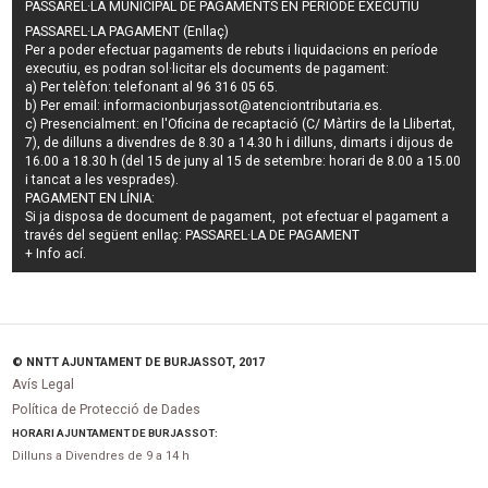
PASSAREL·LA MUNICIPAL DE PAGAMENTS EN PERÍODE EXECUTIU
PASSAREL·LA PAGAMENT (Enllaç)
Per a poder efectuar pagaments de
rebuts i liquidacions en període
executiu
, es podran
sol·licitar els documents de pagament
:
a) Per telèfon: telefonant al 96 316 05 65.
b) Per email:
informacionburjassot@atenciontributaria.es
.
c) Presencialment: en l'Oficina de recaptació (C/ Màrtirs de la Llibertat,
7), de dilluns a divendres de 8.30 a 14.30 h i dilluns, dimarts i dijous de
16.00 a 18.30 h (del 15 de juny al 15 de setembre: horari de 8.00 a 15.00
i tancat a les vesprades).
PAGAMENT EN LÍNIA:
Si ja disposa de document de pagament, pot efectuar el pagament a
través del següent enllaç:
PASSAREL·LA DE PAGAMENT
+ Info
ací
.
© NNTT AJUNTAMENT DE BURJASSOT, 2017
Avís Legal
Política de Protecció de Dades
HORARI AJUNTAMENT DE BURJASSOT:
Dilluns a Divendres de 9 a 14 h