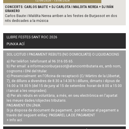
12/08/2026 - 13/08/2026
CONCERTS: CARLOS BAUTE + DJ CARLOTA I MALDITA NEREA + DJ IVÁN
GRANERO
Carlos Baute i Maldita Nerea arriben a les festes de Burjassot en dos
nits dedicades a la música
LLIBRE FESTES SANT ROC 2026
PUNXA ACÍ
SOL·LICITUD I PAGAMENT REBUTS (NO DOMICILIATS) O LIQUIDACIONS
a) Per telèfon: telefonant al 96 316 05 65.
b) Per email: a
informacionburjassot@atenciontributaria.es
, amb nom,
cognoms i DNI del titular.
c) Presencialment: en l'Oficina de recaptació (C/ Màrtirs de la Llibertat,
7), de dilluns a divendres de 8.30 a 14.30 h i dilluns, dimarts i dijous de
16.00 a 18.30 h (del 15 de juny al 15 de setembre: horari de 8.00 a 15.00
i tancat a les vesprades).
d) Per als rebuts en voluntària, a més, en seu electrònica en l'apartat
les meues dades/objectes tributaris.
PAGAMENT EN LÍNIA:
Si ja disposa de document de pagament, pot efectuar el pagament a
través del següent enllaç:
PASSAREL·LA DE PAGAMENT
+ Info
ací
.