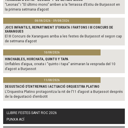
“Leonas” i “El último mono” arriben a la Terrassa d’Estiu de Burjassot en
la primera setmana d’agost
08/08/2026 - 09/08/2026
JOCS INFANTILS, REPARTIMENT D'ORXATA I FARTONS I III CONCURS DE
XARANGUES
El III Concurs de Xarangues arriba a les festes de Burjassot el segon cap
de setmana d’agost
10/08/2026
HINCHABLES, HORCHATA, QUINTO Y TAPA
Unflables d’aigua, orxata i “quinto i tapa” animaran la vesprada del 10
d’agost a Burjassot
11/08/2026
DEGUSTACIÓ D'ENTREPANS I ACTUACIÓ ORQUESTRA PLATINO
L’Orquestra Platino protagonitza la nit de l’11 d’agost a Burjassot després
de la degustació d’embotit
LLIBRE FESTES SANT ROC 2026
PUNXA ACÍ