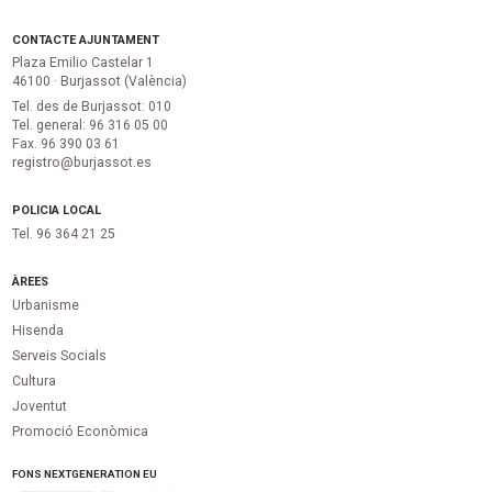
CONTACTE AJUNTAMENT
Plaza Emilio Castelar 1
46100 · Burjassot (València)
Tel. des de Burjassot: 010
Tel. general: 96 316 05 00
Fax. 96 390 03 61
registro@burjassot.es
POLICIA LOCAL
Tel. 96 364 21 25
ÀREES
Urbanisme
Hisenda
Serveis Socials
Cultura
Joventut
Promoció Econòmica
FONS NEXTGENERATION EU