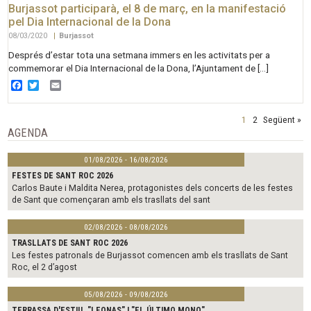
Burjassot participarà, el 8 de març, en la manifestació
pel Dia Internacional de la Dona
08/03/2020
|
Burjassot
Després d’estar tota una setmana immers en les activitats per a
commemorar el Dia Internacional de la Dona, l’Ajuntament de […]
Facebook
Twitter
Email
1
2
Següent »
AGENDA
01/08/2026 - 16/08/2026
FESTES DE SANT ROC 2026
Carlos Baute i Maldita Nerea, protagonistes dels concerts de les festes
de Sant que començaran amb els trasllats del sant
02/08/2026 - 08/08/2026
TRASLLATS DE SANT ROC 2026
Les festes patronals de Burjassot comencen amb els trasllats de Sant
Roc, el 2 d’agost
05/08/2026 - 09/08/2026
TERRASSA D'ESTIU. "LEONAS" I "EL ÚLTIMO MONO"