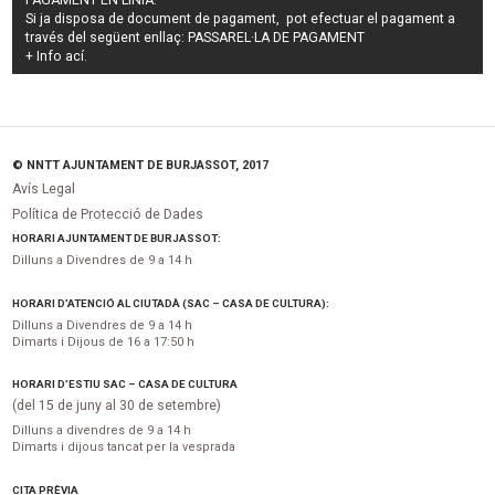
Si ja disposa de document de pagament, pot efectuar el pagament a
través del següent enllaç:
PASSAREL·LA DE PAGAMENT
+ Info
ací
.
© NNTT AJUNTAMENT DE BURJASSOT, 2017
Avís Legal
Política de Protecció de Dades
HORARI AJUNTAMENT DE BURJASSOT:
Dilluns a Divendres de 9 a 14 h
HORARI D’ATENCIÓ AL CIUTADÀ (SAC – CASA DE CULTURA):
Dilluns a Divendres de 9 a 14 h
Dimarts i Dijous de 16 a 17:50 h
HORARI D’ESTIU SAC – CASA DE CULTURA
(del 15 de juny al 30 de setembre)
Dilluns a divendres de 9 a 14 h
Dimarts i dijous tancat per la vesprada
CITA PRÈVIA