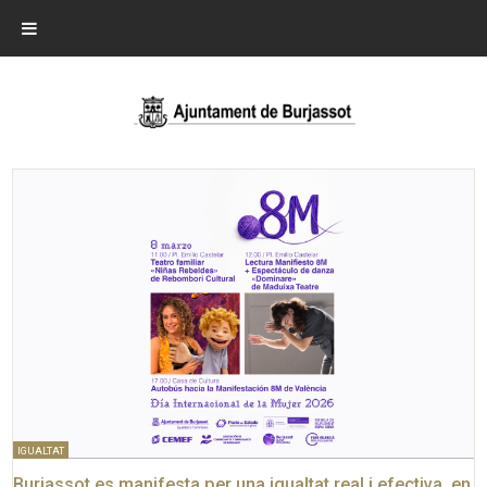
IGUALTAT
Burjassot es manifesta per una igualtat real i efectiva, en