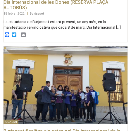
Dia Internacional de les Dones (RESERVA PLAÇA
AUTOBÚS)
18 febrer 2022
|
Burjassot
La ciutadania de Burjassot estarà present, un any més, en la
manifestació reivindicativa que cada 8 de març, Dia Internacional […]
Facebook
Twitter
Email
IGUALTAT