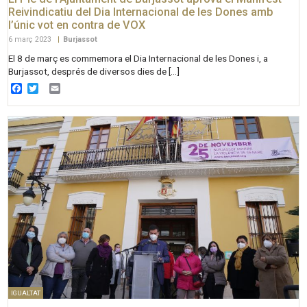
Reivindicatiu del Dia Internacional de les Dones amb
l’únic vot en contra de VOX
6 març 2023
|
Burjassot
El 8 de març es commemora el Dia Internacional de les Dones i, a
Burjassot, després de diversos dies de […]
Facebook
Twitter
Email
IGUALTAT