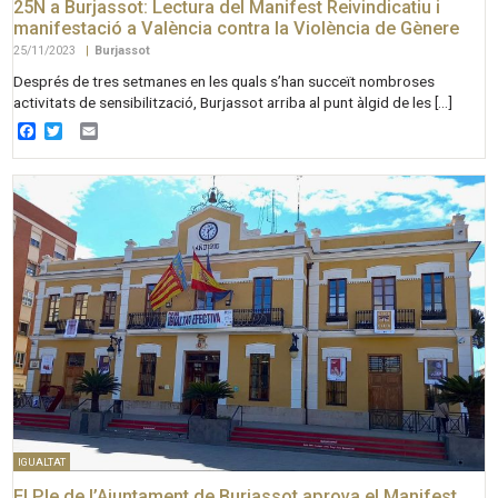
25N a Burjassot: Lectura del Manifest Reivindicatiu i
manifestació a València contra la Violència de Gènere
25/11/2023
|
Burjassot
Després de tres setmanes en les quals s’han succeït nombroses
activitats de sensibilització, Burjassot arriba al punt àlgid de les […]
Facebook
Twitter
Email
IGUALTAT
El Ple de l’Ajuntament de Burjassot aprova el Manifest