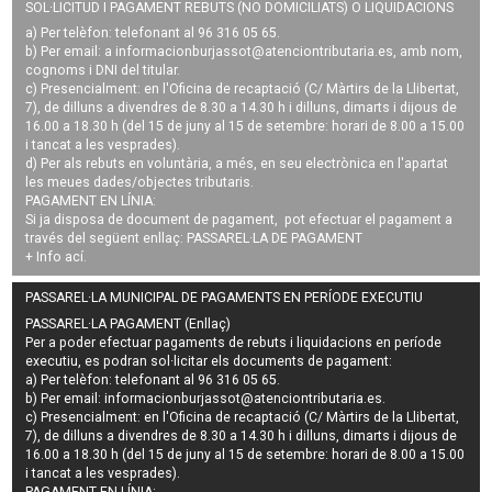
SOL·LICITUD I PAGAMENT REBUTS (NO DOMICILIATS) O LIQUIDACIONS
a) Per telèfon: telefonant al 96 316 05 65.
b) Per email: a
informacionburjassot@atenciontributaria.es
, amb nom,
cognoms i DNI del titular.
c) Presencialment: en l'Oficina de recaptació (C/ Màrtirs de la Llibertat,
7), de dilluns a divendres de 8.30 a 14.30 h i dilluns, dimarts i dijous de
16.00 a 18.30 h (del 15 de juny al 15 de setembre: horari de 8.00 a 15.00
i tancat a les vesprades).
d) Per als rebuts en voluntària, a més, en seu electrònica en l'apartat
les meues dades/objectes tributaris.
PAGAMENT EN LÍNIA:
Si ja disposa de document de pagament, pot efectuar el pagament a
través del següent enllaç:
PASSAREL·LA DE PAGAMENT
+ Info
ací
.
PASSAREL·LA MUNICIPAL DE PAGAMENTS EN PERÍODE EXECUTIU
PASSAREL·LA PAGAMENT (Enllaç)
Per a poder efectuar pagaments de
rebuts i liquidacions en període
executiu
, es podran
sol·licitar els documents de pagament
:
a) Per telèfon: telefonant al 96 316 05 65.
b) Per email:
informacionburjassot@atenciontributaria.es
.
c) Presencialment: en l'Oficina de recaptació (C/ Màrtirs de la Llibertat,
7), de dilluns a divendres de 8.30 a 14.30 h i dilluns, dimarts i dijous de
16.00 a 18.30 h (del 15 de juny al 15 de setembre: horari de 8.00 a 15.00
i tancat a les vesprades).
PAGAMENT EN LÍNIA: