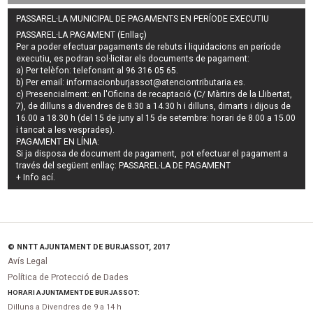
PASSAREL·LA MUNICIPAL DE PAGAMENTS EN PERÍODE EXECUTIU
PASSAREL·LA PAGAMENT (Enllaç)
Per a poder efectuar pagaments de
rebuts i liquidacions en període
executiu
, es podran
sol·licitar els documents de pagament
:
a) Per telèfon: telefonant al 96 316 05 65.
b) Per email:
informacionburjassot@atenciontributaria.es
.
c) Presencialment: en l'Oficina de recaptació (C/ Màrtirs de la Llibertat,
7), de dilluns a divendres de 8.30 a 14.30 h i dilluns, dimarts i dijous de
16.00 a 18.30 h (del 15 de juny al 15 de setembre: horari de 8.00 a 15.00
i tancat a les vesprades).
PAGAMENT EN LÍNIA:
Si ja disposa de document de pagament, pot efectuar el pagament a
través del següent enllaç:
PASSAREL·LA DE PAGAMENT
+ Info
ací
.
© NNTT AJUNTAMENT DE BURJASSOT, 2017
Avís Legal
Política de Protecció de Dades
HORARI AJUNTAMENT DE BURJASSOT:
Dilluns a Divendres de 9 a 14 h