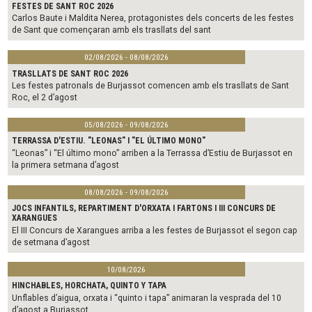
FESTES DE SANT ROC 2026
Carlos Baute i Maldita Nerea, protagonistes dels concerts de les festes
de Sant que començaran amb els trasllats del sant
02/08/2026 - 08/08/2026
TRASLLATS DE SANT ROC 2026
Les festes patronals de Burjassot comencen amb els trasllats de Sant
Roc, el 2 d’agost
05/08/2026 - 09/08/2026
TERRASSA D'ESTIU. "LEONAS" I "EL ÚLTIMO MONO"
“Leonas” i “El último mono” arriben a la Terrassa d’Estiu de Burjassot en
la primera setmana d’agost
08/08/2026 - 09/08/2026
JOCS INFANTILS, REPARTIMENT D'ORXATA I FARTONS I III CONCURS DE
XARANGUES
El III Concurs de Xarangues arriba a les festes de Burjassot el segon cap
de setmana d’agost
10/08/2026
HINCHABLES, HORCHATA, QUINTO Y TAPA
Unflables d’aigua, orxata i “quinto i tapa” animaran la vesprada del 10
d’agost a Burjassot