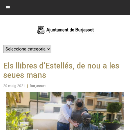
Els llibres d’Estellés, de nou a les
seues mans
20 maig 2021
|
Burjassot