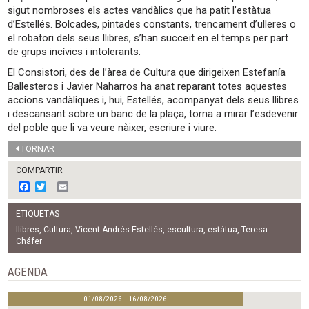
sigut nombroses els actes vandàlics que ha patit l’estàtua
d’Estellés. Bolcades, pintades constants, trencament d’ulleres o
el robatori dels seus llibres, s’han succeït en el temps per part
de grups incívics i intolerants.
El Consistori, des de l’àrea de Cultura que dirigeixen Estefanía
Ballesteros i Javier Naharros ha anat reparant totes aquestes
accions vandàliques i, hui, Estellés, acompanyat dels seus llibres
i descansant sobre un banc de la plaça, torna a mirar l’esdevenir
del poble que li va veure nàixer, escriure i viure.
TORNAR
COMPARTIR
F
T
E
a
w
m
c
i
a
ETIQUETAS
e
t
i
b
t
l
llibres
,
Cultura
,
Vicent Andrés Estellés
,
escultura
,
estátua
,
Teresa
o
e
Cháfer
o
r
k
AGENDA
01/08/2026 - 16/08/2026