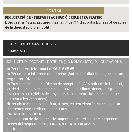
11/08/2026
DEGUSTACIÓ D'ENTREPANS I ACTUACIÓ ORQUESTRA PLATINO
L’Orquestra Platino protagonitza la nit de l’11 d’agost a Burjassot després
de la degustació d’embotit
LLIBRE FESTES SANT ROC 2026
PUNXA ACÍ
SOL·LICITUD I PAGAMENT REBUTS (NO DOMICILIATS) O LIQUIDACIONS
a) Per telèfon: telefonant al 96 316 05 65.
b) Per email: a
informacionburjassot@atenciontributaria.es
, amb nom,
cognoms i DNI del titular.
c) Presencialment: en l'Oficina de recaptació (C/ Màrtirs de la Llibertat,
7), de dilluns a divendres de 8.30 a 14.30 h i dilluns, dimarts i dijous de
16.00 a 18.30 h (del 15 de juny al 15 de setembre: horari de 8.00 a 15.00
i tancat a les vesprades).
d) Per als rebuts en voluntària, a més, en seu electrònica en l'apartat
les meues dades/objectes tributaris.
PAGAMENT EN LÍNIA:
Si ja disposa de document de pagament, pot efectuar el pagament a
través del següent enllaç:
PASSAREL·LA DE PAGAMENT
+ Info
ací
.