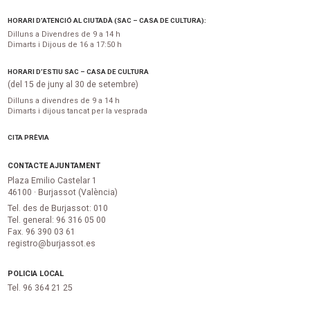
HORARI D’ATENCIÓ AL CIUTADÀ (SAC – CASA DE CULTURA):
Dilluns a Divendres de 9 a 14 h
Dimarts i Dijous de 16 a 17:50 h
HORARI D’ESTIU SAC – CASA DE CULTURA
(del 15 de juny al 30 de setembre)
Dilluns a divendres de 9 a 14 h
Dimarts i dijous tancat per la vesprada
CITA PRÈVIA
CONTACTE AJUNTAMENT
Plaza Emilio Castelar 1
46100 · Burjassot (València)
Tel. des de Burjassot: 010
Tel. general: 96 316 05 00
Fax. 96 390 03 61
registro@burjassot.es
POLICIA LOCAL
Tel. 96 364 21 25