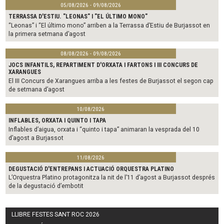
05/08/2026 - 09/08/2026
TERRASSA D'ESTIU. "LEONAS" I "EL ÚLTIMO MONO"
“Leonas” i “El último mono” arriben a la Terrassa d’Estiu de Burjassot en
la primera setmana d’agost
08/08/2026 - 09/08/2026
JOCS INFANTILS, REPARTIMENT D'ORXATA I FARTONS I III CONCURS DE
XARANGUES
El III Concurs de Xarangues arriba a les festes de Burjassot el segon cap
de setmana d’agost
10/08/2026
INFLABLES, ORXATA I QUINTO I TAPA
Inflables d’aigua, orxata i “quinto i tapa” animaran la vesprada del 10
d’agost a Burjassot
11/08/2026
DEGUSTACIÓ D'ENTREPANS I ACTUACIÓ ORQUESTRA PLATINO
L’Orquestra Platino protagonitza la nit de l’11 d’agost a Burjassot després
de la degustació d’embotit
LLIBRE FESTES SANT ROC 2026