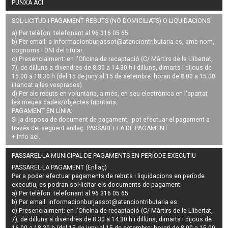
PUNXA ACÍ
SOL·LICITUD I PAGAMENT REBUTS (NO DOMICILIATS) O LIQUIDACIONS
a) Per telèfon: telefonant al 96 316 05 65.
b) Per email: a
informacionburjassot@atenciontributaria.es
, amb nom,
cognoms i DNI del titular.
c) Presencialment: en l'Oficina de recaptació (C/ Màrtirs de la Llibertat,
7), de dilluns a divendres de 8.30 a 14.30 h i dilluns, dimarts i dijous de
16.00 a 18.30 h (del 15 de juny al 15 de setembre: horari de 8.00 a 15.00
i tancat a les vesprades).
d) Per als rebuts en voluntària, a més, en seu electrònica en l'apartat
les meues dades/objectes tributaris.
PAGAMENT EN LÍNIA:
Si ja disposa de document de pagament, pot efectuar el pagament a
través del següent enllaç:
PASSAREL·LA DE PAGAMENT
+ Info
ací
.
PASSAREL·LA MUNICIPAL DE PAGAMENTS EN PERÍODE EXECUTIU
PASSAREL·LA PAGAMENT (Enllaç)
Per a poder efectuar pagaments de
rebuts i liquidacions en període
executiu
, es podran
sol·licitar els documents de pagament
:
a) Per telèfon: telefonant al 96 316 05 65.
b) Per email:
informacionburjassot@atenciontributaria.es
.
c) Presencialment: en l'Oficina de recaptació (C/ Màrtirs de la Llibertat,
7), de dilluns a divendres de 8.30 a 14.30 h i dilluns, dimarts i dijous de