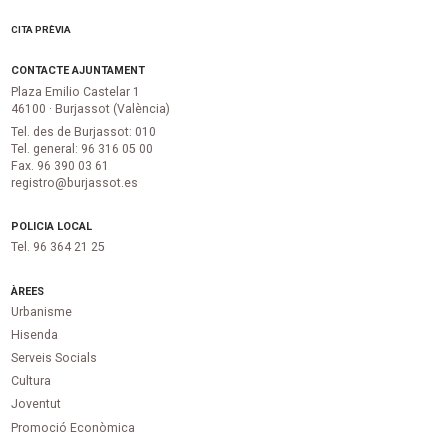
CITA PRÈVIA
CONTACTE AJUNTAMENT
Plaza Emilio Castelar 1
46100 · Burjassot (València)
Tel. des de Burjassot: 010
Tel. general: 96 316 05 00
Fax. 96 390 03 61
registro@burjassot.es
POLICIA LOCAL
Tel. 96 364 21 25
ÀREES
Urbanisme
Hisenda
Serveis Socials
Cultura
Joventut
Promoció Econòmica