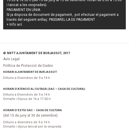
16.00 a 18.30 h (del 15 de juny al 15 de setembre: horari de 8.00 a 15.00
i tancat a les vesprades).
PAGAMENT EN LÍNIA:
Si ja disposa de document de pagament, pot efectuar el pagament a
través del següent enllaç:
PASSAREL·LA DE PAGAMENT
+ Info
ací
.
© NNTT AJUNTAMENT DE BURJASSOT, 2017
Avís Legal
Política de Protecció de Dades
HORARI AJUNTAMENT DE BURJASSOT:
Dilluns a Divendres de 9 a 14 h
HORARI D’ATENCIÓ AL CIUTADÀ (SAC – CASA DE CULTURA):
Dilluns a Divendres de 9 a 14 h
Dimarts i Dijous de 16 a 17:50 h
HORARI D’ESTIU SAC – CASA DE CULTURA
(del 15 de juny al 30 de setembre)
Dilluns a divendres de 9 a 14 h
Dimarts i dijous tancat per la vesprada