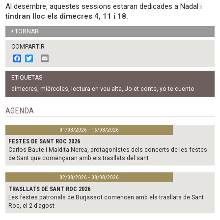
Al desembre, aquestes sessions estaran dedicades a Nadal i
tindran lloc els dimecres 4, 11 i 18.
TORNAR
COMPARTIR
F
T
E
a
w
m
c
i
a
ETIQUETAS
e
t
i
b
t
l
dimecres
,
miércoles
,
lectura en veu alta
,
Jo et conte
,
yo te cuento
o
e
o
r
AGENDA
k
01/08/2026 - 16/08/2026
FESTES DE SANT ROC 2026
Carlos Baute i Maldita Nerea, protagonistes dels concerts de les festes
de Sant que començaran amb els trasllats del sant
02/08/2026 - 08/08/2026
TRASLLATS DE SANT ROC 2026
Les festes patronals de Burjassot comencen amb els trasllats de Sant
Roc, el 2 d’agost