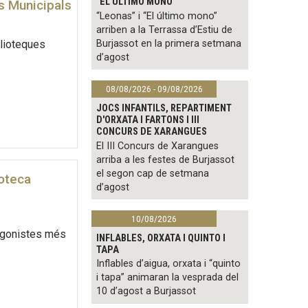
"EL ÚLTIMO MONO"
s Municipals
“Leonas” i “El último mono”
arriben a la Terrassa d’Estiu de
blioteques
Burjassot en la primera setmana
d’agost
08/08/2026 - 09/08/2026
JOCS INFANTILS, REPARTIMENT
D'ORXATA I FARTONS I III
CONCURS DE XARANGUES
El III Concurs de Xarangues
arriba a les festes de Burjassot
el segon cap de setmana
ioteca
d’agost
10/08/2026
tagonistes més
INFLABLES, ORXATA I QUINTO I
TAPA
Inflables d’aigua, orxata i “quinto
i tapa” animaran la vesprada del
10 d’agost a Burjassot