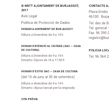
© NNTT AJUNTAMENT DE BURJASSOT,
CONTACTE A
2017
Plaza Emilio
Avís Legal
46100 · Burj
Política de Protecció de Dades
Tel. des de B
Tel. general:
HORARI AJUNTAMENT DE BURJASSOT:
Fax. 96 390 
Dilluns a Divendres de 9 a 14 h
registro@bur
HORARI D’ATENCIÓ AL CIUTADÀ (SAC – CASA
DE CULTURA):
POLICIA LOC
Dilluns a Divendres de 9 a 14 h
Tel. 96 364 
Dimarts i Dijous de 16 a 17:50 h
HORARI D’ESTIU SAC – CASA DE CULTURA
(del 15 de juny al 30 de setembre)
Dilluns a divendres de 9 a 14 h
Dimarts i dijous tancat per la vesprada
CITA PRÈVIA