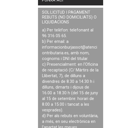
PUNXA ACÍ
SOL·LICITUD I PAGAMENT
REBUTS (NO DOMICILIATS) O
LIQUIDACIONS
a) Per telèfon: telefonant al
96 316 05 65.
b) Per email: a
informacionburjassot@atenci
ontributaria.es
, amb nom,
cognoms i DNI del titular.
c) Presencialment: en l'Oficina
de recaptació (C/ Màrtirs de la
Llibertat, 7), de dilluns a
divendres de 8.30 a 14.30 h i
dilluns, dimarts i dijous de
16.00 a 18.30 h (del 15 de juny
al 15 de setembre: horari de
8.00 a 15.00 i tancat a les
vesprades).
d) Per als rebuts en voluntària,
a més, en seu electrònica en
l'apartat les meues