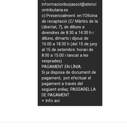
informacionburjassot@atenci
ontributaria.es
.
c) Presencialment: en l'Oficina
de recaptació (C/ Màrtirs de la
Llibertat, 7), de dilluns a
divendres de 8.30 a 14.30 h i
dilluns, dimarts i dijous de
16.00 a 18.30 h (del 15 de juny
al 15 de setembre: horari de
8.00 a 15.00 i tancat a les
vesprades).
PAGAMENT EN LÍNIA:
Si ja disposa de document de
pagament, pot efectuar el
pagament a través del
següent enllaç:
PASSAREL·LA
DE PAGAMENT
+ Info
ací
.