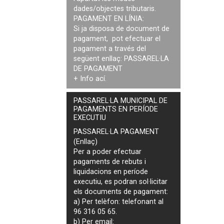
dades/objectes tributaris.
PAGAMENT EN LÍNIA:
Si ja disposa de document de
pagament, pot efectuar el
pagament a través del
següent enllaç:
PASSAREL·LA
DE PAGAMENT
+ Info
ací
.
PASSAREL·LA MUNICIPAL DE
PAGAMENTS EN PERÍODE
EXECUTIU
PASSAREL·LA PAGAMENT
(Enllaç)
Per a poder efectuar
pagaments de
rebuts i
liquidacions en període
executiu
, es podran
sol·licitar
els documents de pagament
:
a) Per telèfon: telefonant al
96 316 05 65.
b) Per email: