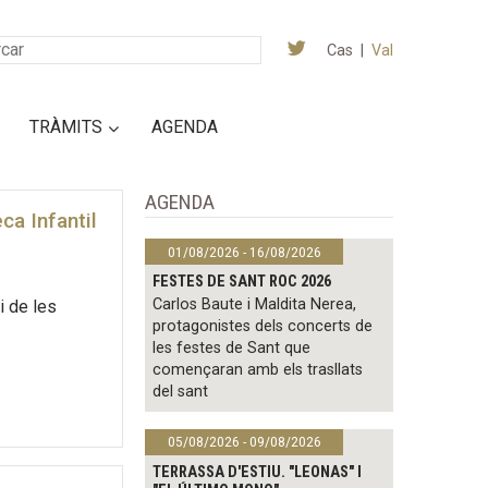
Cas
|
Val
TRÀMITS
AGENDA
AGENDA
ca Infantil
01/08/2026 - 16/08/2026
FESTES DE SANT ROC 2026
Carlos Baute i Maldita Nerea,
i de les
protagonistes dels concerts de
les festes de Sant que
començaran amb els trasllats
del sant
05/08/2026 - 09/08/2026
TERRASSA D'ESTIU. "LEONAS" I