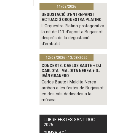
11/08/2026
DEGUSTACIÓ D'ENTREPANS I
ACTUACIÓ ORQUESTRA PLATINO
L’Orquestra Platino protagonitza
la nit de l’11 d’agost a Burjassot
després de la degustació
d’embotit
12/08/2026 - 13/08/2026
CONCERTS: CARLOS BAUTE + DJ
CARLOTA I MALDITA NEREA + DJ
IVÁN GRANERO
Carlos Baute i Maldita Nerea
arriben a les festes de Burjassot
en dos nits dedicades a la
música
LLIBRE FESTES SANT ROC
2026