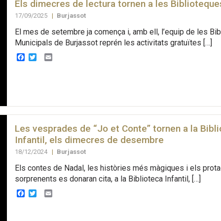
Els dimecres de lectura tornen a les Biblioteque
17/09/2025
|
Burjassot
El mes de setembre ja comença i, amb ell, l’equip de les Bi
Municipals de Burjassot reprén les activitats gratuïtes […]
Facebook
Twitter
Email
Les vesprades de “Jo et Conte” tornen a la Bibl
Infantil, els dimecres de desembre
18/12/2024
|
Burjassot
Els contes de Nadal, les històries més màgiques i els pro
sorprenents es donaran cita, a la Biblioteca Infantil, […]
Facebook
Twitter
Email