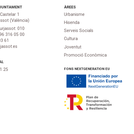
JUNTAMENT
ÀREES
 Castelar 1
Urbanisme
assot (València)
Hisenda
urjassot: 010
Serveis Socials
 96 316 05 00
Cultura
03 61
jassot.es
Joventut
Promoció Econòmica
AL
FONS NEXTGENERATION EU
21 25