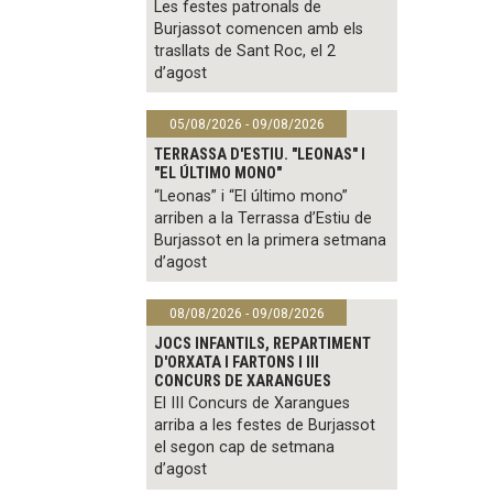
Les festes patronals de
Burjassot comencen amb els
trasllats de Sant Roc, el 2
d’agost
05/08/2026 - 09/08/2026
TERRASSA D'ESTIU. "LEONAS" I
"EL ÚLTIMO MONO"
“Leonas” i “El último mono”
arriben a la Terrassa d’Estiu de
Burjassot en la primera setmana
d’agost
08/08/2026 - 09/08/2026
JOCS INFANTILS, REPARTIMENT
D'ORXATA I FARTONS I III
CONCURS DE XARANGUES
El III Concurs de Xarangues
arriba a les festes de Burjassot
el segon cap de setmana
d’agost