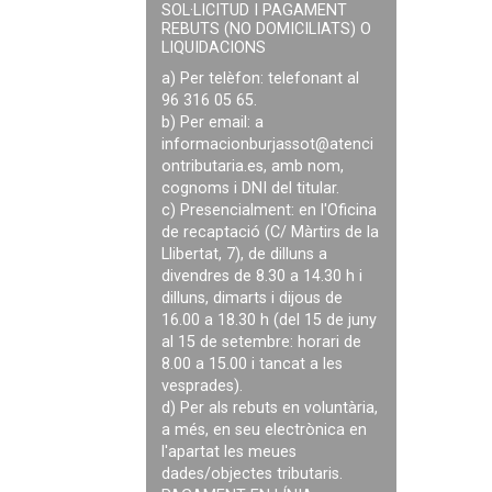
SOL·LICITUD I PAGAMENT
REBUTS (NO DOMICILIATS) O
LIQUIDACIONS
a) Per telèfon: telefonant al
96 316 05 65.
b) Per email: a
informacionburjassot@atenci
ontributaria.es
, amb nom,
cognoms i DNI del titular.
c) Presencialment: en l'Oficina
de recaptació (C/ Màrtirs de la
Llibertat, 7), de dilluns a
divendres de 8.30 a 14.30 h i
dilluns, dimarts i dijous de
16.00 a 18.30 h (del 15 de juny
al 15 de setembre: horari de
8.00 a 15.00 i tancat a les
vesprades).
d) Per als rebuts en voluntària,
a més, en seu electrònica en
l'apartat les meues
dades/objectes tributaris.