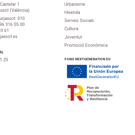
 Castelar 1
Urbanisme
assot (València)
Hisenda
urjassot: 010
Serveis Socials
 96 316 05 00
Cultura
03 61
jassot.es
Joventut
Promoció Econòmica
AL
FONS NEXTGENERATION EU
21 25