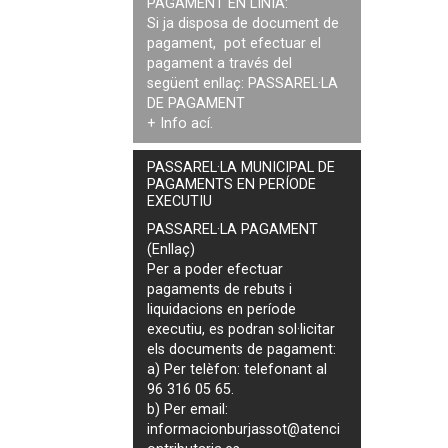
PAGAMENT EN LÍNIA:
Si ja disposa de document de
pagament, pot efectuar el
pagament a través del
següent enllaç:
PASSAREL·LA
DE PAGAMENT
+ Info
ací
.
PASSAREL·LA MUNICIPAL DE
PAGAMENTS EN PERÍODE
EXECUTIU
PASSAREL·LA PAGAMENT
(Enllaç)
Per a poder efectuar
pagaments de
rebuts i
liquidacions en període
executiu
, es podran
sol·licitar
els documents de pagament
:
a) Per telèfon: telefonant al
96 316 05 65.
b) Per email:
informacionburjassot@atenci