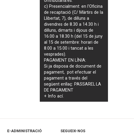
ontributaria.es
.
c) Presencialment: en l'Oficina
de recaptació (C/ Màrtirs de la
Llibertat, 7), de dilluns a
divendres de 8.30 a 14.30 h i
dilluns, dimarts i dijous de
16.00 a 18.30 h (del 15 de juny
al 15 de setembre: horari de
8.00 a 15.00 i tancat a les
vesprades).
PAGAMENT EN LÍNIA:
Si ja disposa de document de
pagament, pot efectuar el
pagament a través del
següent enllaç:
PASSAREL·LA
DE PAGAMENT
+ Info
ací
.
E-ADMINISTRACIÓ
SEGUEIX-NOS