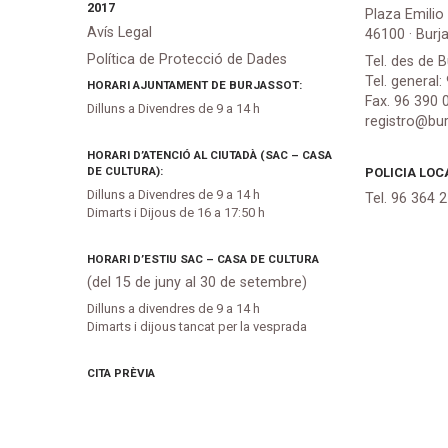
2017
Plaza Emilio
Avís Legal
46100 · Burj
Política de Protecció de Dades
Tel. des de B
Tel. general:
HORARI AJUNTAMENT DE BURJASSOT:
Fax. 96 390 
Dilluns a Divendres de 9 a 14 h
registro@bur
HORARI D’ATENCIÓ AL CIUTADÀ (SAC – CASA
DE CULTURA):
POLICIA LOC
Dilluns a Divendres de 9 a 14 h
Tel. 96 364 
Dimarts i Dijous de 16 a 17:50 h
HORARI D’ESTIU SAC – CASA DE CULTURA
(del 15 de juny al 30 de setembre)
Dilluns a divendres de 9 a 14 h
Dimarts i dijous tancat per la vesprada
CITA PRÈVIA