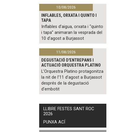
10/08/2026
INFLABLES, ORXATA I QUINTO I
TAPA
Inflables d’aigua, orxata i “quinto
i tapa” animaran la vesprada del
10 d’agost a Burjassot
11/08/2026
DEGUSTACIÓ D'ENTREPANS I
ACTUACIÓ ORQUESTRA PLATINO
L’Orquestra Platino protagonitza
la nit de l’11 d’agost a Burjassot
després de la degustació
d’embotit
LLIBRE FESTES SANT ROC
2026
PUNXA ACÍ