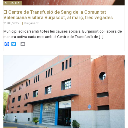
ACTUALITAT
El Centre de Transfusió de Sang de la Comunitat
Valenciana visitarà Burjassot, al març, tres vegades
21/03/2022
|
Burjassot
Municipi solidari amb totes les causes socials, Burjassot col·labora de
manera activa cada mes amb el Centre de Transfusió de […]
Facebook
Twitter
Email