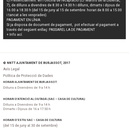
c) Presencialment: en l'Oficina de recaptació (C/ Màrtirs de la Llibertat,
7), de dilluns a divendres de 8.30 a 14.30 h i dilluns, dimarts i dijous de
16.00 a 18.30 h (del 15 de juny al 15 de setembre: horari de 8.00 a 15.00
i tancat a les vesprades).
PAGAMENT EN LÍNIA:
Si ja disposa de document de pagament, pot efectuar el pagament a
través del següent enllaç:
PASSAREL·LA DE PAGAMENT
+ Info
ací
.
© NNTT AJUNTAMENT DE BURJASSOT, 2017
Avís Legal
Política de Protecció de Dades
HORARI AJUNTAMENT DE BURJASSOT:
Dilluns a Divendres de 9 a 14 h
HORARI D’ATENCIÓ AL CIUTADÀ (SAC – CASA DE CULTURA):
Dilluns a Divendres de 9 a 14 h
Dimarts i Dijous de 16 a 17:50 h
HORARI D’ESTIU SAC – CASA DE CULTURA
(del 15 de juny al 30 de setembre)