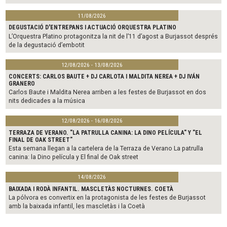
11/08/2026
DEGUSTACIÓ D'ENTREPANS I ACTUACIÓ ORQUESTRA PLATINO
L’Orquestra Platino protagonitza la nit de l’11 d’agost a Burjassot després
de la degustació d’embotit
12/08/2026 - 13/08/2026
CONCERTS: CARLOS BAUTE + DJ CARLOTA I MALDITA NEREA + DJ IVÁN
GRANERO
Carlos Baute i Maldita Nerea arriben a les festes de Burjassot en dos
nits dedicades a la música
12/08/2026 - 16/08/2026
TERRAZA DE VERANO. "LA PATRULLA CANINA: LA DINO PELÍCULA" Y "EL
FINAL DE OAK STREET"
Esta semana llegan a la cartelera de la Terraza de Verano La patrulla
canina: la Dino película y El final de Oak street
14/08/2026
BAIXADA I RODÀ INFANTIL. MASCLETÀS NOCTURNES. COETÀ
La pólvora es convertix en la protagonista de les festes de Burjassot
amb la baixada infantil, les mascletàs i la Coetà