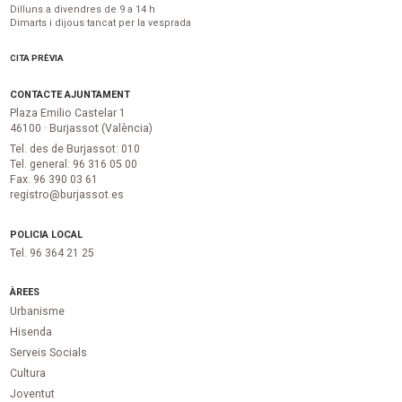
Dilluns a divendres de 9 a 14 h
Dimarts i dijous tancat per la vesprada
CITA PRÈVIA
CONTACTE AJUNTAMENT
Plaza Emilio Castelar 1
46100 · Burjassot (València)
Tel. des de Burjassot: 010
Tel. general: 96 316 05 00
Fax. 96 390 03 61
registro@burjassot.es
POLICIA LOCAL
Tel. 96 364 21 25
ÀREES
Urbanisme
Hisenda
Serveis Socials
Cultura
Joventut