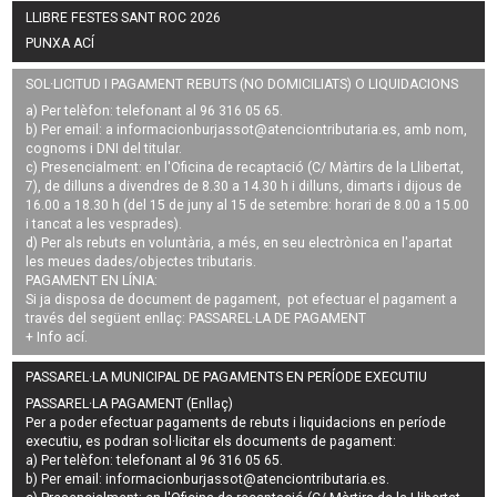
LLIBRE FESTES SANT ROC 2026
PUNXA ACÍ
SOL·LICITUD I PAGAMENT REBUTS (NO DOMICILIATS) O LIQUIDACIONS
a) Per telèfon: telefonant al 96 316 05 65.
b) Per email: a
informacionburjassot@atenciontributaria.es
, amb nom,
cognoms i DNI del titular.
c) Presencialment: en l'Oficina de recaptació (C/ Màrtirs de la Llibertat,
7), de dilluns a divendres de 8.30 a 14.30 h i dilluns, dimarts i dijous de
16.00 a 18.30 h (del 15 de juny al 15 de setembre: horari de 8.00 a 15.00
i tancat a les vesprades).
d) Per als rebuts en voluntària, a més, en seu electrònica en l'apartat
les meues dades/objectes tributaris.
PAGAMENT EN LÍNIA:
Si ja disposa de document de pagament, pot efectuar el pagament a
través del següent enllaç:
PASSAREL·LA DE PAGAMENT
+ Info
ací
.
PASSAREL·LA MUNICIPAL DE PAGAMENTS EN PERÍODE EXECUTIU
PASSAREL·LA PAGAMENT (Enllaç)
Per a poder efectuar pagaments de
rebuts i liquidacions en període
executiu
, es podran
sol·licitar els documents de pagament
:
a) Per telèfon: telefonant al 96 316 05 65.
b) Per email:
informacionburjassot@atenciontributaria.es
.