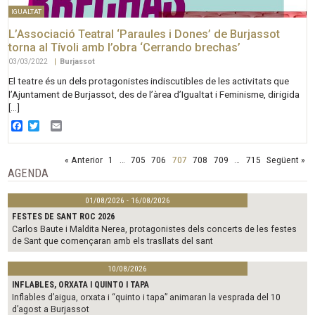
IGUALTAT
L’Associació Teatral ‘Paraules i Dones’ de Burjassot
torna al Tívoli amb l’obra ‘Cerrando brechas’
03/03/2022
|
Burjassot
El teatre és un dels protagonistes indiscutibles de les activitats que
l’Ajuntament de Burjassot, des de l’àrea d’Igualtat i Feminisme, dirigida
[…]
Facebook
Twitter
Email
« Anterior
1
…
705
706
707
708
709
…
715
Següent »
AGENDA
01/08/2026 - 16/08/2026
FESTES DE SANT ROC 2026
Carlos Baute i Maldita Nerea, protagonistes dels concerts de les festes
de Sant que començaran amb els trasllats del sant
10/08/2026
INFLABLES, ORXATA I QUINTO I TAPA
Inflables d’aigua, orxata i “quinto i tapa” animaran la vesprada del 10
d’agost a Burjassot