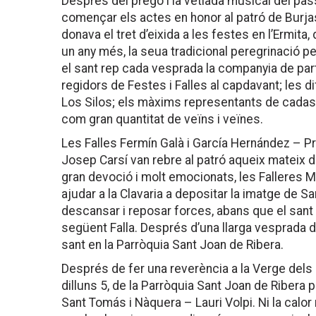
Després del pregó i la vetlada musical del pas
començar els actes en honor al patró de Burja
donava el tret d’eixida a les festes en l’Ermita,
un any més, la seua tradicional peregrinació pe
el sant rep cada vesprada la companyia de part 
regidors de Festes i Falles al capdavant; les d
Los Silos; els màxims representants de cadasc
com gran quantitat de veïns i veïnes.
Les Falles Fermín Galà i García Hernández – P
Josep Carsí van rebre al patró aqueix mateix di
gran devoció i molt emocionats, les Falleres 
ajudar a la Clavaria a depositar la imatge de S
descansar i reposar forces, abans que el sant
següent Falla. Després d’una llarga vesprada de 
sant en la Parròquia Sant Joan de Ribera.
Després de fer una reverència a la Verge dels 
dilluns 5, de la Parròquia Sant Joan de Ribera p
Sant Tomás i Nàquera – Lauri Volpi. Ni la calor 