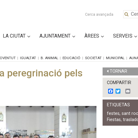
Cerca avançada
LA CIUTAT
AJUNTAMENT
ÀREES
SERVEIS
OVENTUT
IGUALTAT
B. ANIMAL
EDUCACIÓ
SOCIETAT
MUNICIPAL
AUN
 peregrinació pels
TORNAR
COMPARTIR
F
T
E
a
w
m
c
i
a
ETIQUETAS
e
t
i
b
t
l
festes
,
sant ro
o
e
Fiestas
,
traslad
o
r
k