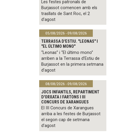
Les festes patronals de
Burjassot comencen amb els
trasllats de Sant Roc, el 2
d’agost
05/08/2026 - 09/08/2026
TERRASSA D'ESTIU. "LEONAS" I
"EL ÚLTIMO MONO"
“Leonas” i “El último mono”
arriben a la Terrassa d’Estiu de
Burjassot en la primera setmana
d’agost
08/08/2026 - 09/08/2026
JOCS INFANTILS, REPARTIMENT
D'ORXATA I FARTONS I III
CONCURS DE XARANGUES
El III Concurs de Xarangues
arriba a les festes de Burjassot
el segon cap de setmana
d’agost