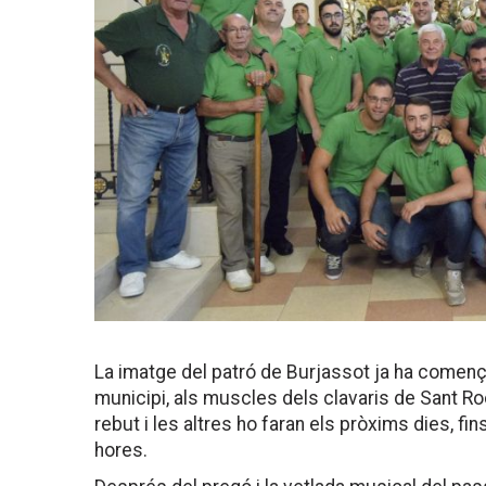
La imatge del patró de Burjassot ja ha començat
municipi, als muscles dels clavaris de Sant Roc
rebut i les altres ho faran els pròxims dies, fins
hores.