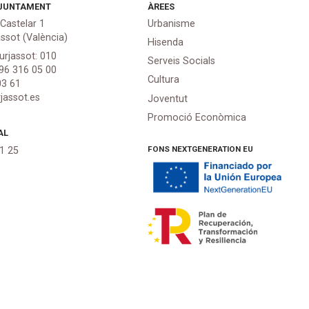
JUNTAMENT
ÀREES
 Castelar 1
Urbanisme
assot (València)
Hisenda
urjassot: 010
Serveis Socials
 96 316 05 00
Cultura
03 61
jassot.es
Joventut
Promoció Econòmica
AL
FONS NEXTGENERATION EU
21 25