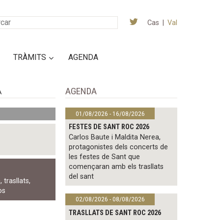
Cas
|
Val
TRÀMITS
AGENDA
AGENDA
A
01/08/2026 - 16/08/2026
FESTES DE SANT ROC 2026
Carlos Baute i Maldita Nerea,
protagonistes dels concerts de
les festes de Sant que
començaran amb els trasllats
del sant
c
,
trasllats
,
os
02/08/2026 - 08/08/2026
TRASLLATS DE SANT ROC 2026