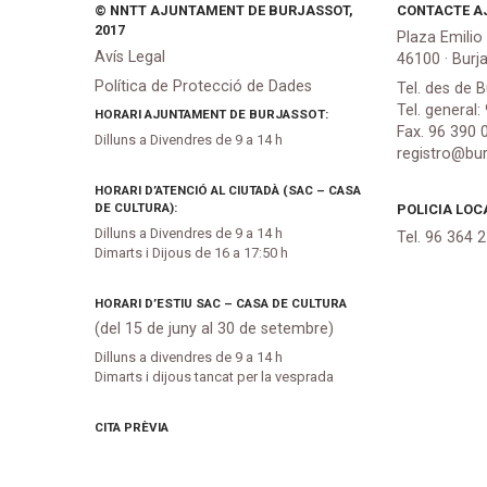
© NNTT AJUNTAMENT DE BURJASSOT,
CONTACTE A
2017
Plaza Emilio
Avís Legal
46100 · Burj
Política de Protecció de Dades
Tel. des de B
Tel. general:
HORARI AJUNTAMENT DE BURJASSOT:
Fax. 96 390 
Dilluns a Divendres de 9 a 14 h
registro@bur
HORARI D’ATENCIÓ AL CIUTADÀ (SAC – CASA
DE CULTURA):
POLICIA LOC
Dilluns a Divendres de 9 a 14 h
Tel. 96 364 
Dimarts i Dijous de 16 a 17:50 h
HORARI D’ESTIU SAC – CASA DE CULTURA
(del 15 de juny al 30 de setembre)
Dilluns a divendres de 9 a 14 h
Dimarts i dijous tancat per la vesprada
CITA PRÈVIA