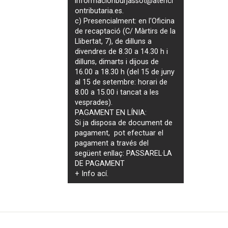
informacionburjassot@atenci
ontributaria.es
.
c) Presencialment: en l'Oficina
de recaptació (C/ Màrtirs de la
Llibertat, 7), de dilluns a
divendres de 8.30 a 14.30 h i
dilluns, dimarts i dijous de
16.00 a 18.30 h (del 15 de juny
al 15 de setembre: horari de
8.00 a 15.00 i tancat a les
vesprades).
PAGAMENT EN LÍNIA:
Si ja disposa de document de
pagament, pot efectuar el
pagament a través del
següent enllaç:
PASSAREL·LA
DE PAGAMENT
+ Info
ací
.