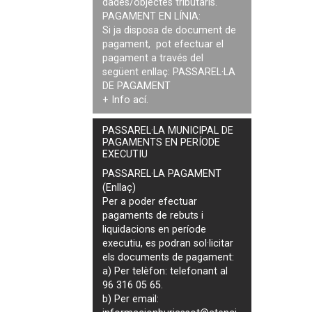
dades/objectes tributaris.
PAGAMENT EN LÍNIA:
Si ja disposa de document de
pagament, pot efectuar el
pagament a través del
següent enllaç:
PASSAREL·LA
DE PAGAMENT
+ Info
ací
.
PASSAREL·LA MUNICIPAL DE
PAGAMENTS EN PERÍODE
EXECUTIU
PASSAREL·LA PAGAMENT
(Enllaç)
Per a poder efectuar
pagaments de
rebuts i
liquidacions en període
executiu
, es podran
sol·licitar
els documents de pagament
:
a) Per telèfon: telefonant al
96 316 05 65.
b) Per email: