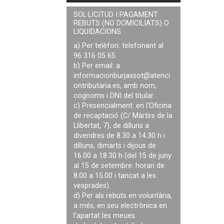
SOL·LICITUD I PAGAMENT
REBUTS (NO DOMICILIATS) O
LIQUIDACIONS
a) Per telèfon: telefonant al
96 316 05 65.
b) Per email: a
informacionburjassot@atenci
ontributaria.es
, amb nom,
cognoms i DNI del titular.
c) Presencialment: en l'Oficina
de recaptació (C/ Màrtirs de la
Llibertat, 7), de dilluns a
divendres de 8.30 a 14.30 h i
dilluns, dimarts i dijous de
16.00 a 18.30 h (del 15 de juny
al 15 de setembre: horari de
8.00 a 15.00 i tancat a les
vesprades).
d) Per als rebuts en voluntària,
a més, en seu electrònica en
l'apartat les meues