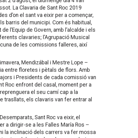
sat 2 d’agost, el diumenge dia 4 van
ssot. La Clavaria de Sant Roc 2019
 des d’on el sant va eixir per a començar,
ls barris del municipi. Com és habitual,
de l’Equip de Govern, amb l’alcalde i els
iferents clavaries; l’Agrupació Musical
una de les comissions falleres, així
rimavera, Mendizábal i Mestre Lope –
a entre floretes i pètals de flors. Amb
Majors i Presidents de cada comissió van
ant Roc enfront del casal, moment per a
 reprenguera el seu camí cap a la
trasllats, els clavaris van fer entrar al
Desemparats, Sant Roc va eixir, el
er a dirigir-se a les Falles María Ros –
ni la inclinació dels carrers va fer mossa