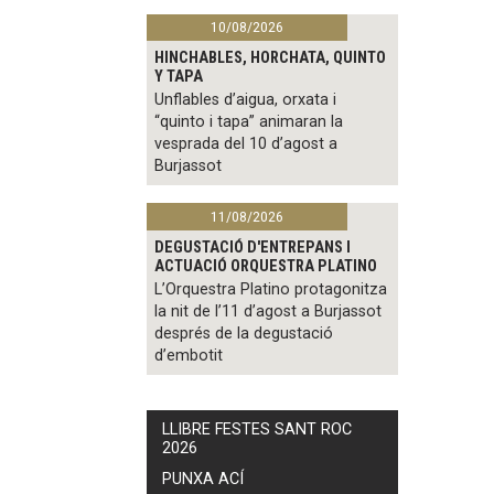
10/08/2026
HINCHABLES, HORCHATA, QUINTO
Y TAPA
Unflables d’aigua, orxata i
“quinto i tapa” animaran la
vesprada del 10 d’agost a
Burjassot
11/08/2026
DEGUSTACIÓ D'ENTREPANS I
ACTUACIÓ ORQUESTRA PLATINO
L’Orquestra Platino protagonitza
la nit de l’11 d’agost a Burjassot
després de la degustació
d’embotit
LLIBRE FESTES SANT ROC
2026
PUNXA ACÍ