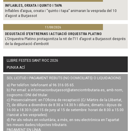
INFLABLES, ORXATA I QUINTO I TAPA
Inflables d’aigua, orxata i “quinto i tapa” animaran la vesprada del 10
d’agost a Burjassot
11/08/2026
DEGUSTACIÓ D'ENTREPANS I ACTUACIÓ ORQUESTRA PLATINO
L’Orquestra Platino protagonitza la nit de l’11 d’agost a Burjassot després
de la degustació d’embotit
LLIBRE FESTES SANT ROC 2026
PUNXA ACÍ
SOL·LICITUD I PAGAMENT REBUTS (NO DOMICILIATS) O LIQUIDACIONS
a) Per telèfon: telefonant al 96 316 05 65.
b) Per email: a
informacionburjassot@atenciontributaria.es
, amb nom,
cognoms i DNI del titular.
c) Presencialment: en l'Oficina de recaptació (C/ Màrtirs de la Llibertat,
7), de dilluns a divendres de 8.30 a 14.30 h i dilluns, dimarts i dijous de
16.00 a 18.30 h (del 15 de juny al 15 de setembre: horari de 8.00 a 15.00
i tancat a les vesprades).
d) Per als rebuts en voluntària, a més, en seu electrònica en l'apartat
les meues dades/objectes tributaris.
PAGAMENT EN LÍNIA: