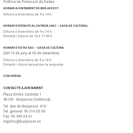
Política de Protecció de Dades
HORARI AJUNTAMENT DE BURJASSOT:
Dilluns a Divendres de 9 a 14 h
HORARI D’ATENCIÓ AL CIUTADÀ (SAC – CASA DE CULTURA):
Dilluns a Divendres de 9 a 14 h
Dimarts i Dijous de 16 a 17:50 h
HORARI D’ESTIU SAC – CASA DE CULTURA
(del 15 de juny al 30 de setembre)
Dilluns a divendres de 9 a 14 h
Dimarts i dijous tancat per la vesprada
CITA PRÈVIA
CONTACTE AJUNTAMENT
Plaza Emilio Castelar 1
46100 · Burjassot (València)
Tel. des de Burjassot: 010
Tel. general: 96 316 05 00
Fax. 96 390 03 61
registro@burjassot.es