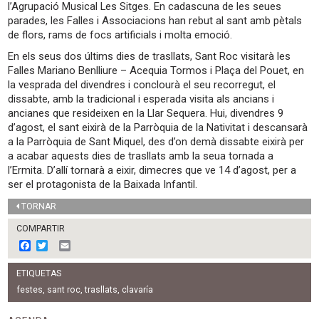
l’Agrupació Musical Les Sitges. En cadascuna de les seues
parades, les Falles i Associacions han rebut al sant amb pètals
de flors, rams de focs artificials i molta emoció.
En els seus dos últims dies de trasllats, Sant Roc visitarà les
Falles Mariano Benlliure – Acequia Tormos i Plaça del Pouet, en
la vesprada del divendres i conclourà el seu recorregut, el
dissabte, amb la tradicional i esperada visita als ancians i
ancianes que resideixen en la Llar Sequera. Hui, divendres 9
d’agost, el sant eixirà de la Parròquia de la Nativitat i descansarà
a la Parròquia de Sant Miquel, des d’on demà dissabte eixirà per
a acabar aquests dies de trasllats amb la seua tornada a
l’Ermita. D’allí tornarà a eixir, dimecres que ve 14 d’agost, per a
ser el protagonista de la Baixada Infantil.
TORNAR
COMPARTIR
F
T
E
a
w
m
c
i
a
ETIQUETAS
e
t
i
b
t
l
festes
,
sant roc
,
trasllats
,
clavaría
o
e
o
r