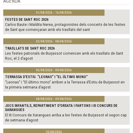
AGENDA
k
01/08/2026 - 16/08/2026
FESTES DE SANT ROC 2026
Carlos Baute i Maldita Nerea, protagonistes dels concerts de les festes
de Sant que començaran amb els trasllats del sant
02/08/2026 - 08/08/2026
TRASLLATS DE SANT ROC 2026
Les festes patronals de Burjassot comencen amb els trasllats de Sant
Roc, el 2 d’agost
05/08/2026 - 09/08/2026
TERRASSA D'ESTIU. "LEONAS" I "EL ÚLTIMO MONO"
“Leonas” i “El último mono” arriben a la Terrassa d’Estiu de Burjassot en
la primera setmana d’agost
08/08/2026 - 09/08/2026
JOCS INFANTILS, REPARTIMENT D'ORXATA I FARTONS I III CONCURS DE
XARANGUES
El III Concurs de Xarangues arriba a les festes de Burjassot el segon cap
de setmana d’agost
10/08/2026