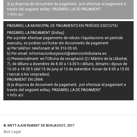
Si ja disposa de document de pagament, pot efectuar el pagament a
través del següent enllaç:
PASSAREL·LA DE PAGAMENT
+ Info
ací
.
PASSAREL·LA MUNICIPAL DE PAGAMENTS EN PERÍODE EXECUTIU
PASSAREL·LA PAGAMENT (Enllaç)
Per a poder efectuar pagaments de
rebuts i liquidacions en període
executiu
, es podran
sol·licitar els documents de pagament
:
a) Per telèfon: telefonant al 96 316 05 65.
b) Per email:
informacionburjassot@atenciontributaria.es
.
c) Presencialment: en l'Oficina de recaptació (C/ Màrtirs de la Llibertat,
7), de dilluns a divendres de 8.30 a 14.30 h i dilluns, dimarts i dijous de
16.00 a 18.30 h (del 15 de juny al 15 de setembre: horari de 8.00 a 15.00
i tancat a les vesprades).
PAGAMENT EN LÍNIA:
Si ja disposa de document de pagament, pot efectuar el pagament a
través del següent enllaç:
PASSAREL·LA DE PAGAMENT
+ Info
ací
.
© NNTT AJUNTAMENT DE BURJASSOT, 2017
Avís Legal