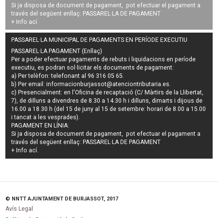
Si ja disposa de document de pagament, pot efectuar el pagament a
través del següent enllaç:
PASSAREL·LA DE PAGAMENT
+ Info
ací
.
PASSAREL·LA MUNICIPAL DE PAGAMENTS EN PERÍODE EXECUTIU
PASSAREL·LA PAGAMENT (Enllaç)
Per a poder efectuar pagaments de
rebuts i liquidacions en període
executiu
, es podran
sol·licitar els documents de pagament
:
a) Per telèfon: telefonant al 96 316 05 65.
b) Per email:
informacionburjassot@atenciontributaria.es
.
c) Presencialment: en l'Oficina de recaptació (C/ Màrtirs de la Llibertat,
7), de dilluns a divendres de 8.30 a 14.30 h i dilluns, dimarts i dijous de
16.00 a 18.30 h (del 15 de juny al 15 de setembre: horari de 8.00 a 15.00
i tancat a les vesprades).
PAGAMENT EN LÍNIA:
Si ja disposa de document de pagament, pot efectuar el pagament a
través del següent enllaç:
PASSAREL·LA DE PAGAMENT
+ Info
ací
.
© NNTT AJUNTAMENT DE BURJASSOT, 2017
Avís Legal