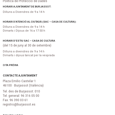
Política de Protecció de Dades
HORARI AJUNTAMENT DE BURJASSOT:
Dilluns a Divendres de 9 a 14 h
HORARI D’ATENCIÓ AL CIUTADÀ (SAC – CASA DE CULTURA):
Dilluns a Divendres de 9 a 14 h
Dimarts i Dijous de 16 a 17:50 h
HORARI D’ESTIU SAC – CASA DE CULTURA
(del 15 de juny al 30 de setembre)
Dilluns a divendres de 9 a 14 h
Dimarts i dijous tancat per la vesprada
CITA PRÈVIA
CONTACTE AJUNTAMENT
Plaza Emilio Castelar 1
46100 · Burjassot (València)
Tel. des de Burjassot: 010
Tel. general: 96 316 05 00
Fax. 96 390 03 61
registro@burjassot.es