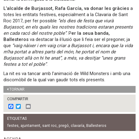
L’alcalde de Burjassot, Rafa García, va donar les gràcies
a
totes les entitats festives, especialment a la Clavaria de Sant
Roc 2017, per fer possible
“els dies de festa que viurà
Burjassot, en els quals les nostres tradicions estaran presents
en cada racó del nostre poble”
. P
er la seua banda,
Ballesteros
va destacar la il·lusió que li feia ser el pregoner, ja
que
“vaig nàixer i em vaig criar a Burjassot i, encara que la vida
m’ha portat a altres parts del món, he portat el nom de
Burjassot allà on hi he anat”, a més, va desitjar “unes grans
festes a tot el poble”
.
La nit es va tancar amb l’animació de Wild Monsters i amb una
discomòbil de la qual van gaudir tots els presents.
TORNAR
COMPARTIR
F
T
E
a
w
m
c
i
a
ETIQUETAS
e
t
i
b
t
l
festes
,
ajuntament
,
sant roc
,
pregó
,
clavaría
,
Ballesteros
o
e
o
r