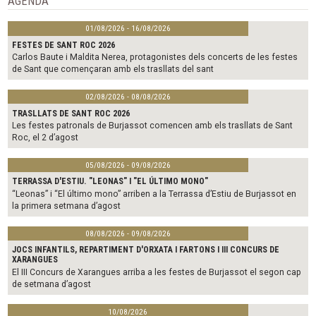
AGENDA
k
01/08/2026 - 16/08/2026
FESTES DE SANT ROC 2026
Carlos Baute i Maldita Nerea, protagonistes dels concerts de les festes
de Sant que començaran amb els trasllats del sant
02/08/2026 - 08/08/2026
TRASLLATS DE SANT ROC 2026
Les festes patronals de Burjassot comencen amb els trasllats de Sant
Roc, el 2 d’agost
05/08/2026 - 09/08/2026
TERRASSA D'ESTIU. "LEONAS" I "EL ÚLTIMO MONO"
“Leonas” i “El último mono” arriben a la Terrassa d’Estiu de Burjassot en
la primera setmana d’agost
08/08/2026 - 09/08/2026
JOCS INFANTILS, REPARTIMENT D'ORXATA I FARTONS I III CONCURS DE
XARANGUES
El III Concurs de Xarangues arriba a les festes de Burjassot el segon cap
de setmana d’agost
10/08/2026