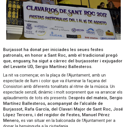
Burjassot ha donat per iniciades les seues festes
patronals, en honor a Sant Roc, amb el tradicional pregó
que, enguany, ha sigut a càrrec del burjassoter i exjugador
del Levante UD, Sergio Martínez Ballesteros.
La nit va començar, en la plaça de l’Ajuntament, amb un
espectacle de llum i color que va il·luminar la façana del
Consistori amb diferents tonalitats al ritme de la música. Un
espectacle senzill, dinàmic i molt sorprenent que va arrancar els
aplaudiments de tots els presents. D
esprés del mateix, Sergio
Martínez Ballesteros, acompanyat de l’alcalde de
Burjassot, Rafa García, del Clavari Major de Sant Roc, José
López Tercero, i del regidor de Festes, Manuel Pérez
Menero,
es van situar en la balconada de l’Ajuntament per a
donar la benvinguda a la ciutadania.