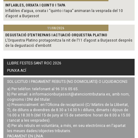
INFLABLES, ORXATA I QUINTO I TAPA
Inflables d’aigua, orxata i “quinto i tapa” animaran la vesprada del 10
d’agost a Burjassot
11/08/2026
DEGUSTACIÓ D'ENTREPANS I ACTUACIÓ ORQUESTRA PLATINO
L’Orquestra Platino protagonitza la nit de l’11 d’agost a Burjassot després
de la degustació d’embotit
LLIBRE FESTES SANT ROC 2026
PUNXA ACÍ
SOL·LICITUD I PAGAMENT REBUTS (NO DOMICILIATS) O LIQUIDACIONS
a) Per telèfon: telefonant al 96 316 05 65.
b) Per email: a
informacionburjassot@atenciontributaria.es
, amb nom,
cognoms i DNI del titular.
c) Presencialment: en l'Oficina de recaptació (C/ Màrtirs de la Llibertat,
7), de dilluns a divendres de 8.30 a 14.30 h i dilluns, dimarts i dijous de
16.00 a 18.30 h (del 15 de juny al 15 de setembre: horari de 8.00 a 15.00
i tancat a les vesprades).
d) Per als rebuts en voluntària, a més, en seu electrònica en l'apartat
les meues dades/objectes tributaris.
PAGAMENT EN LÍNIA: