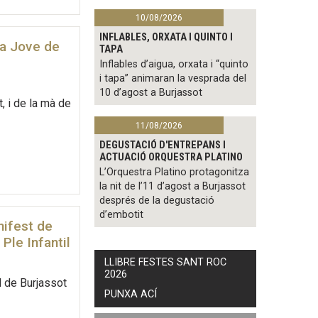
10/08/2026
INFLABLES, ORXATA I QUINTO I
da Jove de
TAPA
Inflables d’aigua, orxata i “quinto
i tapa” animaran la vesprada del
10 d’agost a Burjassot
, i de la mà de
11/08/2026
DEGUSTACIÓ D'ENTREPANS I
ACTUACIÓ ORQUESTRA PLATINO
L’Orquestra Platino protagonitza
la nit de l’11 d’agost a Burjassot
després de la degustació
d’embotit
nifest de
Ple Infantil
LLIBRE FESTES SANT ROC
2026
l de Burjassot
PUNXA ACÍ