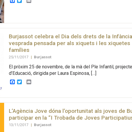
Facebook
Twitter
Email
Burjassot celebra el Dia dels drets de la Infànc
vesprada pensada per als xiquets i les xiquetes 
famílies
25/11/2017
|
Burjassot
El pròxim 25 de novembre, de la mà del Ple Infantil, project
d’Educació, dirigida per Laura Espinosa, […]
Facebook
Twitter
Email
L’Agència Jove dóna l’oportunitat als joves de B
participar en la “I Trobada de Joves Participatiu
13/11/2017
|
Burjassot