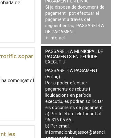
PAGAMENT EN LÍNIA:
Trobada de
Si ja disposa de document de
pagament, pot efectuar el
pagament a través del
següent enllaç:
PASSAREL·LA
DE PAGAMENT
+ Info
ací
.
PASSAREL·LA MUNICIPAL DE
rrorífic sopar
PAGAMENTS EN PERÍODE
EXECUTIU
PASSAREL·LA PAGAMENT
(Enllaç)
, ha començat el
Per a poder efectuar
pagaments de
rebuts i
liquidacions en període
executiu
, es podran
sol·licitar
els documents de pagament
:
a) Per telèfon: telefonant al
96 316 05 65.
b) Per email:
informacionburjassot@atenci
nt les