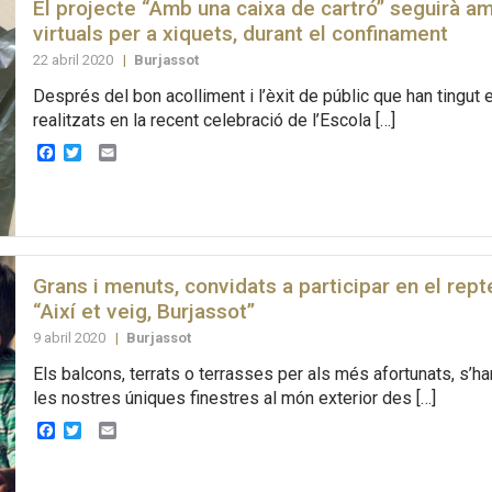
El projecte “Amb una caixa de cartró” seguirà am
virtuals per a xiquets, durant el confinament
22 abril 2020
|
Burjassot
Després del bon acolliment i l’èxit de públic que han tingut e
realitzats en la recent celebració de l’Escola […]
Facebook
Twitter
Email
Grans i menuts, convidats a participar en el rept
“Així et veig, Burjassot”
9 abril 2020
|
Burjassot
Els balcons, terrats o terrasses per als més afortunats, s’ha
les nostres úniques finestres al món exterior des […]
Facebook
Twitter
Email