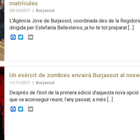
matrícules
28/10/2017
|
Burjassot
L’Agència Jove de Burjassot, coordinada des de la Regidori
dirigida per Estefanía Ballesteros, ja ho té tot preparat […]
Facebook
Twitter
Email
Un exèrcit de zombies envairà Burjassot al nov
11/11/2017
|
Burjassot
Després de l’èxit de la primera edició d’aquesta nova opció d
que va aconseguir reunir, l’any passat, a més […]
Facebook
Twitter
Email