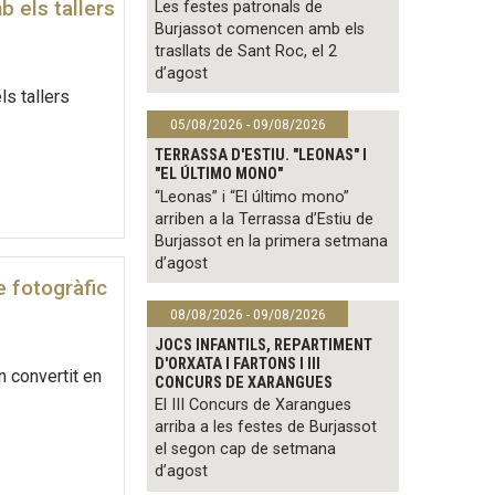
b els tallers
Les festes patronals de
Burjassot comencen amb els
trasllats de Sant Roc, el 2
d’agost
ls tallers
05/08/2026 - 09/08/2026
TERRASSA D'ESTIU. "LEONAS" I
"EL ÚLTIMO MONO"
“Leonas” i “El último mono”
arriben a la Terrassa d’Estiu de
Burjassot en la primera setmana
d’agost
e fotogràfic
08/08/2026 - 09/08/2026
JOCS INFANTILS, REPARTIMENT
D'ORXATA I FARTONS I III
n convertit en
CONCURS DE XARANGUES
El III Concurs de Xarangues
arriba a les festes de Burjassot
el segon cap de setmana
d’agost