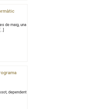
ormàtic
mes de maig, una
[…]
programa
ssot, dependent