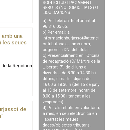
SOL·LICITUD I PAGAMENT
REBUTS (NO DOMICILIATS) O
LIQUIDACIONS
a) Per telèfon: telefonant al
96 316 05 65.
b) Per email: a
ia amb una
informacionburjassot@atenci
i les seues
ontributaria.es
, amb nom,
cognoms i DNI del titular.
c) Presencialment: en l'Oficina
de recaptació (C/ Màrtirs de la
e de la Regidoria
Llibertat, 7), de dilluns a
divendres de 8.30 a 14.30 h i
dilluns, dimarts i dijous de
16.00 a 18.30 h (del 15 de juny
al 15 de setembre: horari de
8.00 a 15.00 i tancat a les
vesprades).
d) Per als rebuts en voluntària,
urjassot de
a més, en seu electrònica en
s”
l'apartat les meues
dades/objectes tributaris.