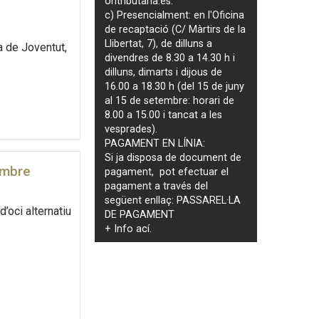
ontributaria.es
.
c) Presencialment: en l'Oficina
de recaptació (C/ Màrtirs de la
Llibertat, 7), de dilluns a
a de Joventut,
divendres de 8.30 a 14.30 h i
dilluns, dimarts i dijous de
16.00 a 18.30 h (del 15 de juny
al 15 de setembre: horari de
8.00 a 15.00 i tancat a les
vesprades).
PAGAMENT EN LÍNIA:
Si ja disposa de document de
embre
pagament, pot efectuar el
pagament a través del
següent enllaç:
PASSAREL·LA
’oci alternatiu
DE PAGAMENT
+ Info
ací
.