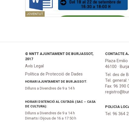
JOVENTUT
© NNTT AJUNTAMENT DE BURJASSOT,
CONTACTE A
2017
Plaza Emilio
Avís Legal
46100 · Burj
Política de Protecció de Dades
Tel. des de B
Tel. general:
HORARI AJUNTAMENT DE BURJASSOT:
Fax. 96 390 
Dilluns a Divendres de 9 a 14 h
registro@bur
HORARI D’ATENCIÓ AL CIUTADÀ (SAC – CASA
DE CULTURA):
POLICIA LOC
Dilluns a Divendres de 9 a 14 h
Tel. 96 364 
Dimarts i Dijous de 16 a 17:50 h