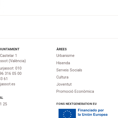
JUNTAMENT
ÀREES
 Castelar 1
Urbanisme
assot (València)
Hisenda
urjassot: 010
Serveis Socials
 96 316 05 00
Cultura
03 61
jassot.es
Joventut
Promoció Econòmica
AL
FONS NEXTGENERATION EU
21 25