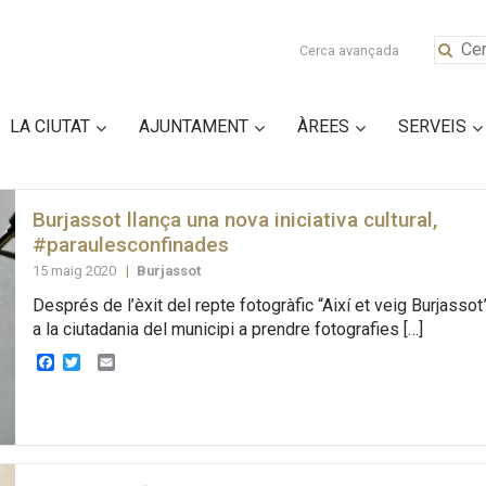
Cerca avançada
LA CIUTAT
AJUNTAMENT
ÀREES
SERVEIS
Burjassot llança una nova iniciativa cultural,
#paraulesconfinades
15 maig 2020
|
Burjassot
Després de l’èxit del repte fotogràfic “Així et veig Burjasso
a la ciutadania del municipi a prendre fotografies […]
Facebook
Twitter
Email