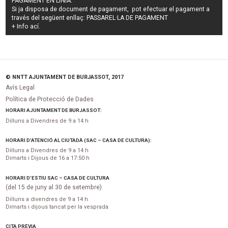
PAGAMENT EN LÍNIA:
Si ja disposa de document de pagament, pot efectuar el pagament a
través del següent enllaç:
PASSAREL·LA DE PAGAMENT
+ Info
ací
.
© NNTT AJUNTAMENT DE BURJASSOT, 2017
Avís Legal
Política de Protecció de Dades
HORARI AJUNTAMENT DE BURJASSOT:
Dilluns a Divendres de 9 a 14 h
HORARI D’ATENCIÓ AL CIUTADÀ (SAC – CASA DE CULTURA):
Dilluns a Divendres de 9 a 14 h
Dimarts i Dijous de 16 a 17:50 h
HORARI D’ESTIU SAC – CASA DE CULTURA
(del 15 de juny al 30 de setembre)
Dilluns a divendres de 9 a 14 h
Dimarts i dijous tancat per la vesprada
CITA PRÈVIA