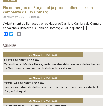
ECONOMIA
Els comerços de Burjassot ja poden adherir-se a la
campanya del Bo Comerç
20 novembre 2023
|
Burjassot
L’Ajuntament de Burjassot, en col·laboració amb la Cambra de Comerç
de València, llançarà els Bons de Comerç 2023 la quantia […]
Facebook
Twitter
Email
AGENDA
01/08/2026 - 16/08/2026
FESTES DE SANT ROC 2026
Carlos Baute i Maldita Nerea, protagonistes dels concerts de les festes
de Sant que començaran amb els trasllats del sant
02/08/2026 - 08/08/2026
TRASLLATS DE SANT ROC 2026
Les festes patronals de Burjassot comencen amb els trasllats de Sant
Roc, el 2 d’agost
05/08/2026 - 09/08/2026