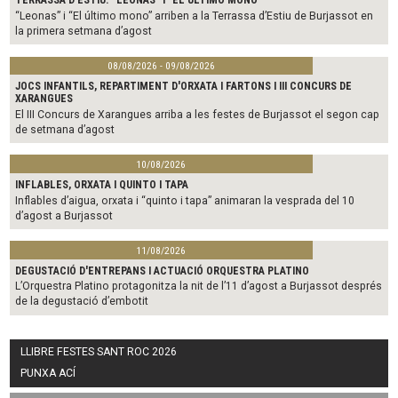
TERRASSA D'ESTIU. "LEONAS" I "EL ÚLTIMO MONO"
“Leonas” i “El último mono” arriben a la Terrassa d’Estiu de Burjassot en
la primera setmana d’agost
08/08/2026 - 09/08/2026
JOCS INFANTILS, REPARTIMENT D'ORXATA I FARTONS I III CONCURS DE
XARANGUES
El III Concurs de Xarangues arriba a les festes de Burjassot el segon cap
de setmana d’agost
10/08/2026
INFLABLES, ORXATA I QUINTO I TAPA
Inflables d’aigua, orxata i “quinto i tapa” animaran la vesprada del 10
d’agost a Burjassot
11/08/2026
DEGUSTACIÓ D'ENTREPANS I ACTUACIÓ ORQUESTRA PLATINO
L’Orquestra Platino protagonitza la nit de l’11 d’agost a Burjassot després
de la degustació d’embotit
LLIBRE FESTES SANT ROC 2026
PUNXA ACÍ