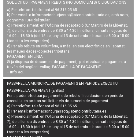
SOL·LICITUD I PAGAMENT REBUTS (NO DOMICILIATS) O LIQUIDACIONS
a) Per telèfon: telefonant al 96 316 05 65.
b) Per email: a
informacionburjassot@atenciontributaria.es
, amb nom,
cognoms i DNI del titular.
c) Presencialment: en l'Oficina de recaptació (C/ Màrtirs de la Llibertat,
7), de dilluns a divendres de 8.30 a 14.30 h i dilluns, dimarts i dijous de
16.00 a 18.30 h (del 15 de juny al 15 de setembre: horari de 8.00 a 15.00
i tancat a les vesprades).
d) Per als rebuts en voluntària, a més, en seu electrònica en l'apartat
les meues dades/objectes tributaris.
PAGAMENT EN LÍNIA:
Si ja disposa de document de pagament, pot efectuar el pagament a
través del següent enllaç:
PASSAREL·LA DE PAGAMENT
+ Info
ací
.
PASSAREL·LA MUNICIPAL DE PAGAMENTS EN PERÍODE EXECUTIU
PASSAREL·LA PAGAMENT (Enllaç)
Per a poder efectuar pagaments de
rebuts i liquidacions en període
executiu
, es podran
sol·licitar els documents de pagament
:
a) Per telèfon: telefonant al 96 316 05 65.
b) Per email:
informacionburjassot@atenciontributaria.es
.
c) Presencialment: en l'Oficina de recaptació (C/ Màrtirs de la Llibertat,
7), de dilluns a divendres de 8.30 a 14.30 h i dilluns, dimarts i dijous de
16.00 a 18.30 h (del 15 de juny al 15 de setembre: horari de 8.00 a 15.00
i tancat a les vesprades).