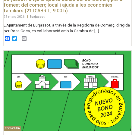
foment del comerç local i ajuda a les economies
familiars (21 D’ABRIL, 9.00 h)
25 març 2026
|
Burjassot
L’Ajuntament de Burjassot, a través de la Regidoria de Comerç, dirigida
per Rosa Coca, en col·laboració amb la Cambra de […]
Facebook
Twitter
Email
ECONOMIA