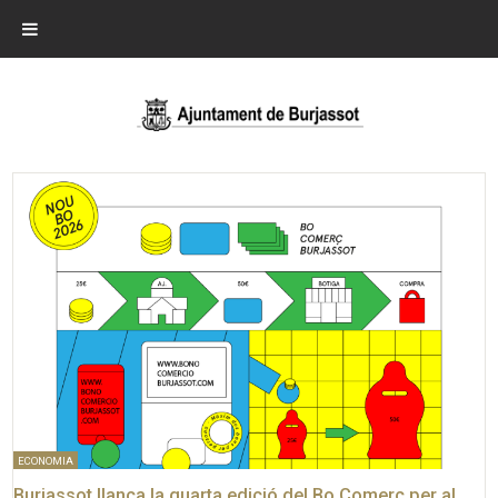
ECONOMIA
Burjassot llança la quarta edició del Bo Comerç per al