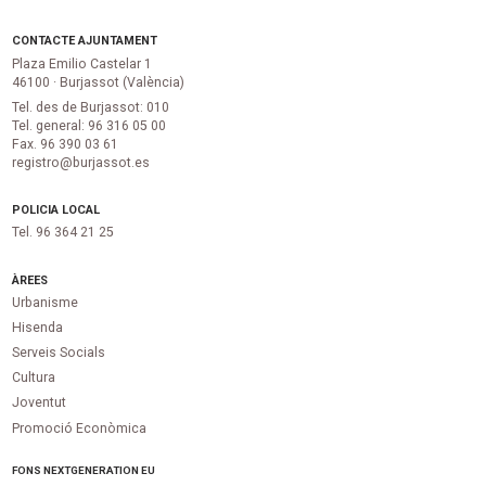
CONTACTE AJUNTAMENT
Plaza Emilio Castelar 1
46100 · Burjassot (València)
Tel. des de Burjassot: 010
Tel. general: 96 316 05 00
Fax. 96 390 03 61
registro@burjassot.es
POLICIA LOCAL
Tel. 96 364 21 25
ÀREES
Urbanisme
Hisenda
Serveis Socials
Cultura
Joventut
Promoció Econòmica
FONS NEXTGENERATION EU