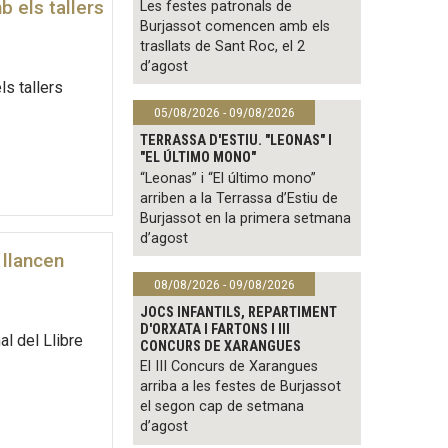
b els tallers
Les festes patronals de
Burjassot comencen amb els
trasllats de Sant Roc, el 2
d’agost
ls tallers
05/08/2026 - 09/08/2026
TERRASSA D'ESTIU. "LEONAS" I
"EL ÚLTIMO MONO"
“Leonas” i “El último mono”
arriben a la Terrassa d’Estiu de
Burjassot en la primera setmana
d’agost
 llancen
08/08/2026 - 09/08/2026
JOCS INFANTILS, REPARTIMENT
D'ORXATA I FARTONS I III
al del Llibre
CONCURS DE XARANGUES
El III Concurs de Xarangues
arriba a les festes de Burjassot
el segon cap de setmana
d’agost