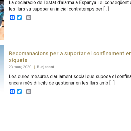
La declaració de l’estat d’alarma a Espanya i el conseqüent
les llars va suposar un inicial contratemps per […]
Facebook
Twitter
Email
Recomanacions per a suportar el confinament en
xiquets
23 març 2020
|
Burjassot
Les dures mesures d’aïllament social que suposa el confin
encara més difícils de gestionar en les llars amb […]
Facebook
Twitter
Email