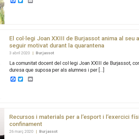
Facebook
Twitter
Email
El col·legi Joan XXIII de Burjassot anima al seu 
seguir motivat durant la quarantena
3 abril 2020
|
Burjassot
La comunitat docent del col·legi Joan XXIII de Burjassot, co
duresa que suposa per als alumnes i per […]
Facebook
Twitter
Email
Recursos i materials per a l’esport i l’exercici fís
confinament
26 març 2020
|
Burjassot