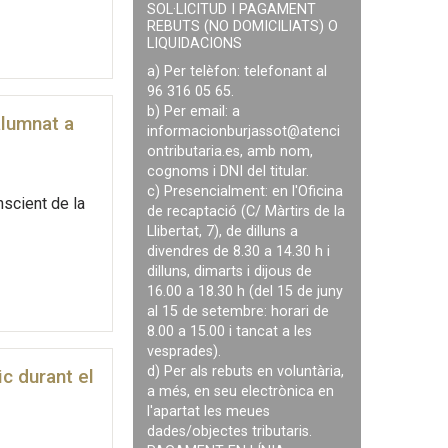
SOL·LICITUD I PAGAMENT
REBUTS (NO DOMICILIATS) O
LIQUIDACIONS
a) Per telèfon: telefonant al
96 316 05 65.
b) Per email: a
alumnat a
informacionburjassot@atenci
ontributaria.es
, amb nom,
cognoms i DNI del titular.
c) Presencialment: en l'Oficina
nscient de la
de recaptació (C/ Màrtirs de la
Llibertat, 7), de dilluns a
divendres de 8.30 a 14.30 h i
dilluns, dimarts i dijous de
16.00 a 18.30 h (del 15 de juny
al 15 de setembre: horari de
8.00 a 15.00 i tancat a les
vesprades).
d) Per als rebuts en voluntària,
ic durant el
a més, en seu electrònica en
l'apartat les meues
dades/objectes tributaris.