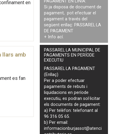
PAGAMENT EN LÍNIA:
 confinament en
Si ja disposa de document de
pagament, pot efectuar el
pagament a través del
següent enllaç:
PASSAREL·LA
DE PAGAMENT
+ Info
ací
.
PASSAREL·LA MUNICIPAL DE
 llars amb
PAGAMENTS EN PERÍODE
EXECUTIU
PASSAREL·LA PAGAMENT
(Enllaç)
ament es fan
Per a poder efectuar
pagaments de
rebuts i
liquidacions en període
executiu
, es podran
sol·licitar
els documents de pagament
:
a) Per telèfon: telefonant al
96 316 05 65.
b) Per email:
informacionburjassot@atenci