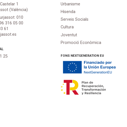
 Castelar 1
Urbanisme
assot (València)
Hisenda
urjassot: 010
Serveis Socials
 96 316 05 00
Cultura
03 61
jassot.es
Joventut
Promoció Econòmica
AL
FONS NEXTGENERATION EU
21 25