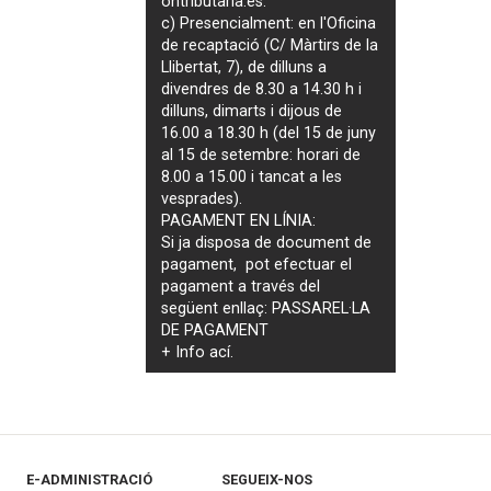
ontributaria.es
.
c) Presencialment: en l'Oficina
de recaptació (C/ Màrtirs de la
Llibertat, 7), de dilluns a
divendres de 8.30 a 14.30 h i
dilluns, dimarts i dijous de
16.00 a 18.30 h (del 15 de juny
al 15 de setembre: horari de
8.00 a 15.00 i tancat a les
vesprades).
PAGAMENT EN LÍNIA:
Si ja disposa de document de
pagament, pot efectuar el
pagament a través del
següent enllaç:
PASSAREL·LA
DE PAGAMENT
+ Info
ací
.
E-ADMINISTRACIÓ
SEGUEIX-NOS