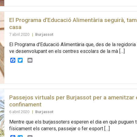
El Programa d’Educació Alimentària seguirà, ta
casa
7 abril 2020
|
Burjassot
El Programa d’Educació Alimentària que, des de la regidoria
ve desenvolupant en els centres escolars de la mà […]
Facebook
Twitter
Email
Passejos virtuals per Burjassot per a amenitzar 
confinament
6 abril 2020
|
Burjassot
Mentre que els burjassoters esperen el dia en què puguen to
físicament els carrers, passejar o fer esport […]