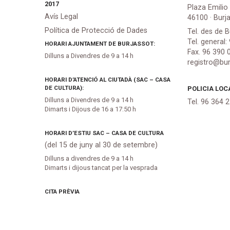
2017
Plaza Emilio
Avís Legal
46100 · Burj
Política de Protecció de Dades
Tel. des de B
Tel. general:
HORARI AJUNTAMENT DE BURJASSOT:
Fax. 96 390 
Dilluns a Divendres de 9 a 14 h
registro@bur
HORARI D’ATENCIÓ AL CIUTADÀ (SAC – CASA
DE CULTURA):
POLICIA LOC
Dilluns a Divendres de 9 a 14 h
Tel. 96 364 
Dimarts i Dijous de 16 a 17:50 h
HORARI D’ESTIU SAC – CASA DE CULTURA
(del 15 de juny al 30 de setembre)
Dilluns a divendres de 9 a 14 h
Dimarts i dijous tancat per la vesprada
CITA PRÈVIA