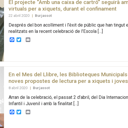
El projecte “Amb una caixa de cartró” seguirà am
virtuals per a xiquets, durant el confinament
22 abril 2020
|
Burjassot
Després del bon acolliment i l’èxit de públic que han tingut e
realitzats en la recent celebració de l’Escola […]
Facebook
Twitter
Email
En el Mes del Llibre, les Biblioteques Municipals
noves propostes de lectura per a xiquets i joves
8 abril 2020
|
Burjassot
Arran de la celebració, el passat 2 d’abril, del Dia Internacion
Infantil i Juvenil i amb la finalitat […]
Facebook
Twitter
Email