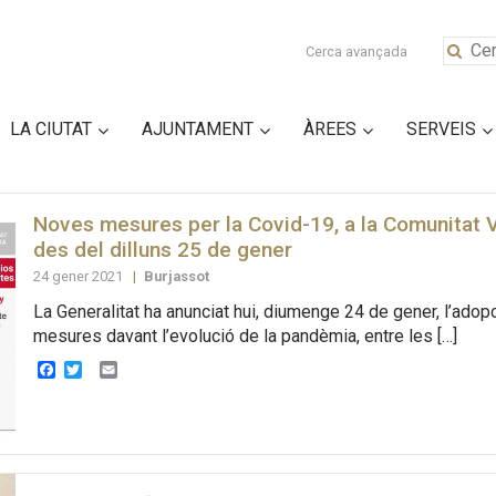
Cerca avançada
LA CIUTAT
AJUNTAMENT
ÀREES
SERVEIS
Noves mesures per la Covid-19, a la Comunitat V
des del dilluns 25 de gener
24 gener 2021
|
Burjassot
La Generalitat ha anunciat hui, diumenge 24 de gener, l’ado
mesures davant l’evolució de la pandèmia, entre les […]
Facebook
Twitter
Email