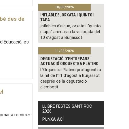
10/08/2026
INFLABLES, ORXATA I QUINTO I
mbé des de
TAPA
Inflables d’aigua, orxata i “quinto
i tapa” animaran la vesprada del
10 d’agost a Burjassot
 d’Educació, es
11/08/2026
DEGUSTACIÓ D'ENTREPANS I
ACTUACIÓ ORQUESTRA PLATINO
L’Orquestra Platino protagonitza
la nit de l’11 d’agost a Burjassot
després de la degustació
d’embotit
el
LLIBRE FESTES SANT ROC
2026
rnar a recórrer
PUNXA ACÍ