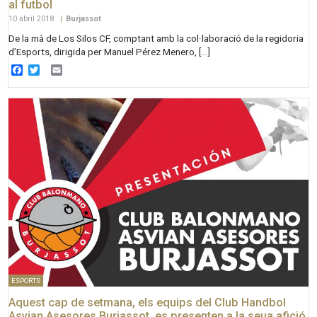
al futbol
10 abril 2018
|
Burjassot
De la mà de Los Silos CF, comptant amb la col·laboració de la regidoria
d’Esports, dirigida per Manuel Pérez Menero, […]
Facebook
Twitter
Email
ESPORTS
Aquest cap de setmana, els equips del Club Handbol
Asvian Asesores Burjassot, es presenten a la seua afició