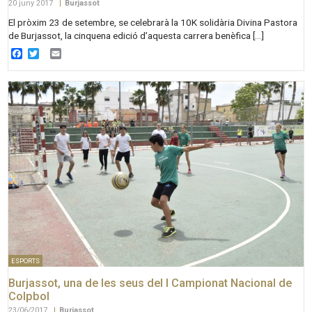
20 juny 2017
|
Burjassot
El pròxim 23 de setembre, se celebrarà la 10K solidària Divina Pastora
de Burjassot, la cinquena edició d’aquesta carrera benèfica […]
Facebook
Twitter
Email
ESPORTS
Burjassot, una de les seus del I Campionat Nacional de
Colpbol
23/06/2017
|
Burjassot