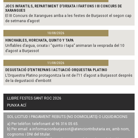
JOCS INFANTILS, REPARTIMENT D'ORXATA I FARTONS I III CONCURS DE
XARANGUES
El III Concurs de Xarangues arriba a les festes de Burjassot el segon cap
de setmana d’agost
10/08/2026
HINCHABLES, HORCHATA, QUINTO Y TAPA
Unflables d’aigua, orxata i “quinto i tapa” animaran la vesprada del 10
d’agost a Burjassot
11/08/2026
DEGUSTACIÓ D'ENTREPANS I ACTUACIÓ ORQUESTRA PLATINO
L’Orquestra Platino protagonitza la nit de l’11 d’agost a Burjassot després
de la degustació d’embotit
LLIBRE FESTES SANT ROC 2026
PUNXA ACÍ
SOL·LICITUD I PAGAMENT REBUTS (NO DOMICILIATS) O LIQUIDACIONS
a) Per telèfon: telefonant al 96 316 05 65.
b) Per email: a
informacionburjassot@atenciontributaria.es
, amb nom,
cognoms i DNI del titular.