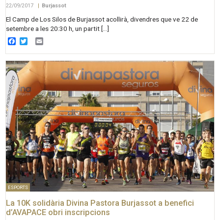
22/09/2017
|
Burjassot
El Camp de Los Silos de Burjassot acollirà, divendres que ve 22 de
setembre a les 20:30 h, un partit […]
Facebook
Twitter
Email
ESPORTS
La 10K solidària Divina Pastora Burjassot a benefici
d’AVAPACE obri inscripcions