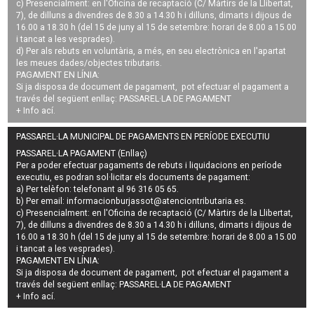
c) Presencialment: en l'Oficina de recaptació (C/ Màrtirs de la Llibertat,
7), de dilluns a divendres de 8.30 a 14.30 h i dilluns, dimarts i dijous de
16.00 a 18.30 h (del 15 de juny al 15 de setembre: horari de 8.00 a 15.00
i tancat a les vesprades).
d) Per als rebuts en voluntària, a més, en seu electrònica en l'apartat
les meues dades/objectes tributaris.
PAGAMENT EN LÍNIA:
Si ja disposa de document de pagament, pot efectuar el pagament a
través del següent enllaç:
PASSAREL·LA DE PAGAMENT
+ Info
ací
.
PASSAREL·LA MUNICIPAL DE PAGAMENTS EN PERÍODE EXECUTIU
PASSAREL·LA PAGAMENT (Enllaç)
Per a poder efectuar pagaments de
rebuts i liquidacions en període
executiu
, es podran
sol·licitar els documents de pagament
:
a) Per telèfon: telefonant al 96 316 05 65.
b) Per email:
informacionburjassot@atenciontributaria.es
.
c) Presencialment: en l'Oficina de recaptació (C/ Màrtirs de la Llibertat,
7), de dilluns a divendres de 8.30 a 14.30 h i dilluns, dimarts i dijous de
16.00 a 18.30 h (del 15 de juny al 15 de setembre: horari de 8.00 a 15.00
i tancat a les vesprades).
PAGAMENT EN LÍNIA:
Si ja disposa de document de pagament, pot efectuar el pagament a
través del següent enllaç:
PASSAREL·LA DE PAGAMENT
+ Info
ací
.