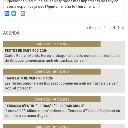
Burjassot ha viscut una de les vesprades més importants de l’any en
matèria esportiva ja que l’Ajuntament ha fet lliurament, […]
Facebook
Twitter
Email
« Anterior
1
…
4
5
6
AGENDA
01/08/2026 - 16/08/2026
FESTES DE SANT ROC 2026
Carlos Baute i Maldita Nerea, protagonistes dels concerts de les festes
de Sant que començaran amb els trasllats del sant
02/08/2026 - 08/08/2026
TRASLLATS DE SANT ROC 2026
Les festes patronals de Burjassot comencen amb els trasllats de Sant
Roc, el 2 d’agost
05/08/2026 - 09/08/2026
TERRASSA D'ESTIU. "LEONAS" I "EL ÚLTIMO MONO"
“Leonas” i “El último mono” arriben a la Terrassa d’Estiu de Burjassot en
la primera setmana d’agost
08/08/2026 - 09/08/2026