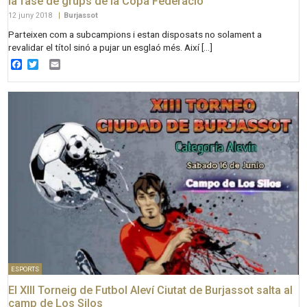
la fase de grups de la Copa Federació
12 juny 2018
|
Burjassot
Parteixen com a subcampions i estan disposats no solament a
revalidar el títol sinó a pujar un esglaó més. Així […]
Facebook
Twitter
Email
ESPORTS
El XIII Torneig de Futbol Aleví Ciutat de Burjassot salta al
camp de Los Silos