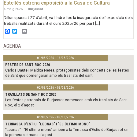
Estellés estrena exposició a la Casa de Cultura
4 maig 2026
|
Burjassot
Dilluns passat 27 d’abril, va tindre lloc la inauguració de l’exposició dels
treballs realitzats durant el curs 2025/26 per part […]
Facebook
Twitter
Email
AGENDA
01/08/2026 - 16/08/2026
FESTES DE SANT ROC 2026
Carlos Baute i Maldita Nerea, protagonistes dels concerts de les festes
de Sant que començaran amb els trasllats del sant
02/08/2026 - 08/08/2026
TRASLLATS DE SANT ROC 2026
Les festes patronals de Burjassot comencen amb els trasllats de Sant
Roc, el 2 d’agost
05/08/2026 - 09/08/2026
TERRASSA D'ESTIU. "LEONAS" I "EL ÚLTIMO MONO"
“Leonas” i “El último mono” arriben a la Terrassa d’Estiu de Burjassot en
la primera setmana d’agost