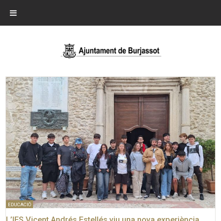
EDUCACIÓ
L’IES Vicent Andrés Estellés viu una nova experiència