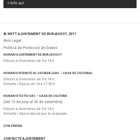
+ Info
ací
.
© NNTT AJUNTAMENT DE BURJASSOT, 2017
Avís Legal
Política de Protecció de Dades
HORARI AJUNTAMENT DE BURJASSOT:
Dilluns a Divendres de 9 a 14 h
HORARI D’ATENCIÓ AL CIUTADÀ (SAC – CASA DE CULTURA):
Dilluns a Divendres de 9 a 14 h
Dimarts i Dijous de 16 a 17:50 h
HORARI D’ESTIU SAC – CASA DE CULTURA
(del 15 de juny al 30 de setembre)
Dilluns a divendres de 9 a 14 h
Dimarts i dijous tancat per la vesprada
CITA PRÈVIA
CONTACTE AJUNTAMENT