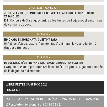
08/08/2026 - 09/08/2026
JOCS INFANTILS, REPARTIMENT D'ORXATA I FARTONS I III CONCURS DE
XARANGUES
El III Concurs de Xarangues arriba a les festes de Burjassot el segon cap
de setmana d’agost
10/08/2026
HINCHABLES, HORCHATA, QUINTO Y TAPA
Unflables d’aigua, orxata i “quinto i tapa” animaran la vesprada del 10
d’agost a Burjassot
11/08/2026
DEGUSTACIÓ D'ENTREPANS I ACTUACIÓ ORQUESTRA PLATINO
L’Orquestra Platino protagonitza la nit de l’11 d’agost a Burjassot després
de la degustació d’embotit
LLIBRE FESTES SANT ROC 2026
PUNXA ACÍ
SOL·LICITUD I PAGAMENT REBUTS (NO DOMICILIATS) O LIQUIDACIONS
a) Per telèfon: telefonant al 96 316 05 65.