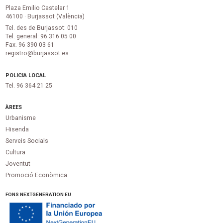
Plaza Emilio Castelar 1
46100 · Burjassot (València)
Tel. des de Burjassot: 010
Tel. general: 96 316 05 00
Fax. 96 390 03 61
registro@burjassot.es
POLICIA LOCAL
Tel. 96 364 21 25
ÀREES
Urbanisme
Hisenda
Serveis Socials
Cultura
Joventut
Promoció Econòmica
FONS NEXTGENERATION EU