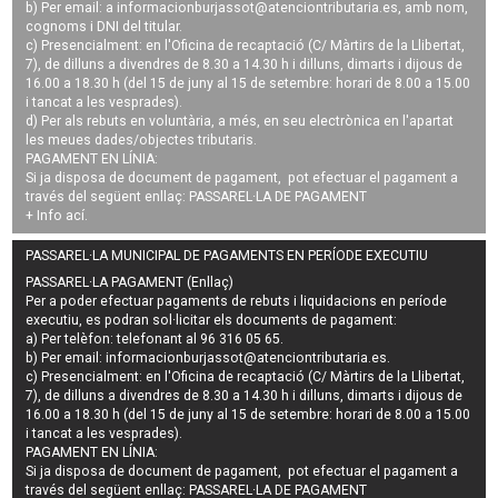
b) Per email: a
informacionburjassot@atenciontributaria.es
, amb nom,
cognoms i DNI del titular.
c) Presencialment: en l'Oficina de recaptació (C/ Màrtirs de la Llibertat,
7), de dilluns a divendres de 8.30 a 14.30 h i dilluns, dimarts i dijous de
16.00 a 18.30 h (del 15 de juny al 15 de setembre: horari de 8.00 a 15.00
i tancat a les vesprades).
d) Per als rebuts en voluntària, a més, en seu electrònica en l'apartat
les meues dades/objectes tributaris.
PAGAMENT EN LÍNIA:
Si ja disposa de document de pagament, pot efectuar el pagament a
través del següent enllaç:
PASSAREL·LA DE PAGAMENT
+ Info
ací
.
PASSAREL·LA MUNICIPAL DE PAGAMENTS EN PERÍODE EXECUTIU
PASSAREL·LA PAGAMENT (Enllaç)
Per a poder efectuar pagaments de
rebuts i liquidacions en període
executiu
, es podran
sol·licitar els documents de pagament
:
a) Per telèfon: telefonant al 96 316 05 65.
b) Per email:
informacionburjassot@atenciontributaria.es
.
c) Presencialment: en l'Oficina de recaptació (C/ Màrtirs de la Llibertat,
7), de dilluns a divendres de 8.30 a 14.30 h i dilluns, dimarts i dijous de
16.00 a 18.30 h (del 15 de juny al 15 de setembre: horari de 8.00 a 15.00
i tancat a les vesprades).
PAGAMENT EN LÍNIA:
Si ja disposa de document de pagament, pot efectuar el pagament a
través del següent enllaç:
PASSAREL·LA DE PAGAMENT