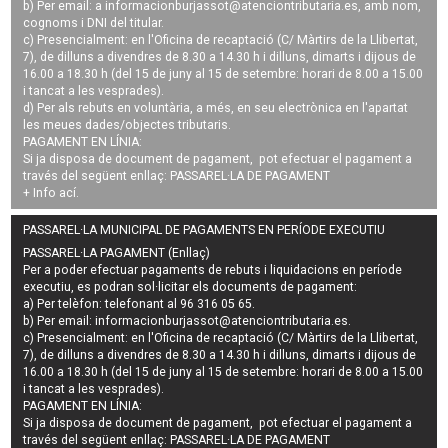
b) Per email: a
informacionburjassot@atenciontributaria.es
, amb nom,
cognoms i DNI del titular.
c) Presencialment: en l'Oficina de recaptació (C/ Màrtirs de la Llibertat,
7), de dilluns a divendres de 8.30 a 14.30 h i dilluns, dimarts i dijous de
16.00 a 18.30 h (del 15 de juny al 15 de setembre: horari de 8.00 a 15.00
i tancat a les vesprades).
d) Per als rebuts en voluntària, a més, en seu electrònica en l'apartat
les meues dades/objectes tributaris.
PAGAMENT EN LÍNIA:
Si ja disposa de document de pagament, pot efectuar el pagament a
través del següent enllaç:
PASSAREL·LA DE PAGAMENT
+ Info
ací
.
PASSAREL·LA MUNICIPAL DE PAGAMENTS EN PERÍODE EXECUTIU
PASSAREL·LA PAGAMENT (Enllaç)
Per a poder efectuar pagaments de
rebuts i liquidacions en període
executiu
, es podran
sol·licitar els documents de pagament
:
a) Per telèfon: telefonant al 96 316 05 65.
b) Per email:
informacionburjassot@atenciontributaria.es
.
c) Presencialment: en l'Oficina de recaptació (C/ Màrtirs de la Llibertat,
7), de dilluns a divendres de 8.30 a 14.30 h i dilluns, dimarts i dijous de
16.00 a 18.30 h (del 15 de juny al 15 de setembre: horari de 8.00 a 15.00
i tancat a les vesprades).
PAGAMENT EN LÍNIA:
Si ja disposa de document de pagament, pot efectuar el pagament a
través del següent enllaç:
PASSAREL·LA DE PAGAMENT