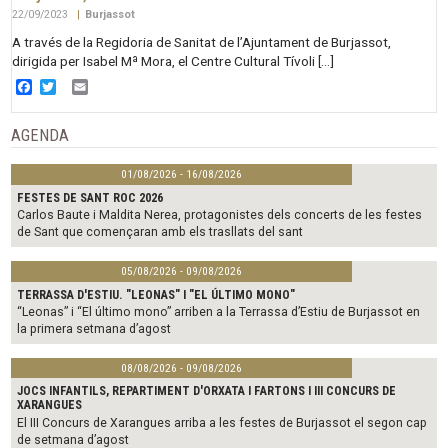
22/09/2023
|
Burjassot
A través de la Regidoria de Sanitat de l’Ajuntament de Burjassot,
dirigida per Isabel Mª Mora, el Centre Cultural Tívoli […]
Facebook
Twitter
Email
AGENDA
01/08/2026 - 16/08/2026
FESTES DE SANT ROC 2026
Carlos Baute i Maldita Nerea, protagonistes dels concerts de les festes
de Sant que començaran amb els trasllats del sant
05/08/2026 - 09/08/2026
TERRASSA D'ESTIU. "LEONAS" I "EL ÚLTIMO MONO"
“Leonas” i “El último mono” arriben a la Terrassa d’Estiu de Burjassot en
la primera setmana d’agost
08/08/2026 - 09/08/2026
JOCS INFANTILS, REPARTIMENT D'ORXATA I FARTONS I III CONCURS DE
XARANGUES
El III Concurs de Xarangues arriba a les festes de Burjassot el segon cap
de setmana d’agost