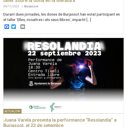
taller sobre la dona en la literatura
04/11/2023
|
Burjassot
Durant dues jornades, les dones de Burjassot han estat participant en
el taller ‘Elles, nosaltres i els seus llibres’, impartit […]
Facebook
Twitter
Email
ACTUALITAT
Juana Varela presenta la performance “Resolandia” a
Burjassot, el 22 de setembre