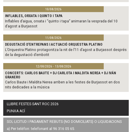
10/08/2026
INFLABLES, ORXATA I QUINTO I TAPA
Inflables d’aigua, orxata i “quinto i tapa” animaran la vesprada del 10
d’agost a Burjassot
11/08/2026
DEGUSTACIÓ D'ENTREPANS I ACTUACIÓ ORQUESTRA PLATINO
L’Orquestra Platino protagonitza la nit de l’11 d’agost a Burjassot després
de la degustació d’embotit
12/08/2026 - 13/08/2026
CONCERTS: CARLOS BAUTE + DJ CARLOTA I MALDITA NEREA + DJ IVÁN
GRANERO
Carlos Baute i Maldita Nerea arriben a les festes de Burjassot en dos
nits dedicades a la música
LLIBRE FESTES SANT ROC 2026
PUNXA ACÍ
SOL·LICITUD I PAGAMENT REBUTS (NO DOMICILIATS) O LIQUIDACIONS
a) Per telèfon: telefonant al 96 316 05 65.