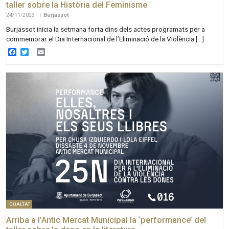
taller sobre la Història del Feminisme
24/11/2023
|
Burjassot
Burjassot inicia la setmana forta dins dels actes programats per a
commemorar el Dia Internacional de l’Eliminació de la Violència […]
Facebook
Twitter
Email
IGUALTAT
Arriba a l’Antic Mercat Municipal la ‘performance’ del