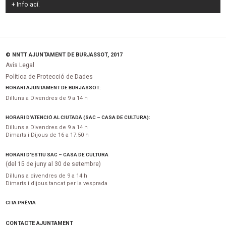
+ Info
ací
.
© NNTT AJUNTAMENT DE BURJASSOT, 2017
Avís Legal
Política de Protecció de Dades
HORARI AJUNTAMENT DE BURJASSOT:
Dilluns a Divendres de 9 a 14 h
HORARI D’ATENCIÓ AL CIUTADÀ (SAC – CASA DE CULTURA):
Dilluns a Divendres de 9 a 14 h
Dimarts i Dijous de 16 a 17:50 h
HORARI D’ESTIU SAC – CASA DE CULTURA
(del 15 de juny al 30 de setembre)
Dilluns a divendres de 9 a 14 h
Dimarts i dijous tancat per la vesprada
CITA PRÈVIA
CONTACTE AJUNTAMENT