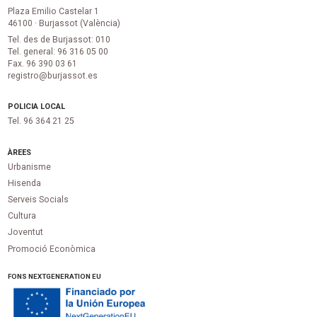
Plaza Emilio Castelar 1
46100 · Burjassot (València)
Tel. des de Burjassot: 010
Tel. general: 96 316 05 00
Fax. 96 390 03 61
registro@burjassot.es
POLICIA LOCAL
Tel. 96 364 21 25
ÀREES
Urbanisme
Hisenda
Serveis Socials
Cultura
Joventut
Promoció Econòmica
FONS NEXTGENERATION EU