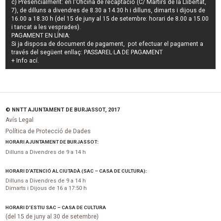
c) Presencialment: en l'Oficina de recaptació (C/ Màrtirs de la Llibertat,
7), de dilluns a divendres de 8.30 a 14.30 h i dilluns, dimarts i dijous de
16.00 a 18.30 h (del 15 de juny al 15 de setembre: horari de 8.00 a 15.00
i tancat a les vesprades).
PAGAMENT EN LÍNIA:
Si ja disposa de document de pagament, pot efectuar el pagament a
través del següent enllaç:
PASSAREL·LA DE PAGAMENT
+ Info
ací
.
© NNTT AJUNTAMENT DE BURJASSOT, 2017
Avís Legal
Política de Protecció de Dades
HORARI AJUNTAMENT DE BURJASSOT:
Dilluns a Divendres de 9 a 14 h
HORARI D’ATENCIÓ AL CIUTADÀ (SAC – CASA DE CULTURA):
Dilluns a Divendres de 9 a 14 h
Dimarts i Dijous de 16 a 17:50 h
HORARI D’ESTIU SAC – CASA DE CULTURA
(del 15 de juny al 30 de setembre)