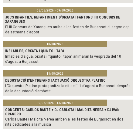
08/08/2026 - 09/08/2026
JOCS INFANTILS, REPARTIMENT D'ORXATA I FARTONS I III CONCURS DE
XARANGUES
El III Concurs de Xarangues arriba a les festes de Burjassot el segon cap
de setmana d’agost
10/08/2026
INFLABLES, ORXATA I QUINTO I TAPA
Inflables d’aigua, orxata i “quinto i tapa” animaran la vesprada del 10
d’agost a Burjassot
11/08/2026
DEGUSTACIÓ D'ENTREPANS I ACTUACIÓ ORQUESTRA PLATINO
L’Orquestra Platino protagonitza la nit de l’11 d’agost a Burjassot després
de la degustació d’embotit
12/08/2026 - 13/08/2026
CONCERTS: CARLOS BAUTE + DJ CARLOTA I MALDITA NEREA + DJ IVÁN
GRANERO
Carlos Baute i Maldita Nerea arriben a les festes de Burjassot en dos
nits dedicades a la música