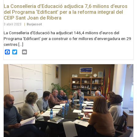
La Conselleria d’Educació adjudica 7,6 milions d’euros
del Programa ‘Edificant’ per a la reforma integral del
CEIP Sant Joan de Ribera
3 abril 2023
|
Burjassot
La Conselleria d’Educació ha adjudicat 146,4 milions d’euros del
Programa ‘Edificant’ per a construir o fer millores d’envergadura en 29
centres […]
Facebook
Twitter
Email