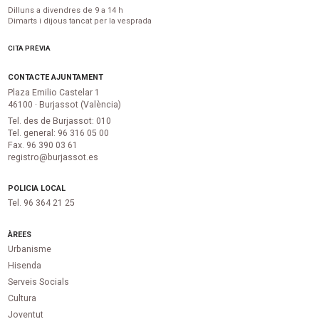
Dilluns a divendres de 9 a 14 h
Dimarts i dijous tancat per la vesprada
CITA PRÈVIA
CONTACTE AJUNTAMENT
Plaza Emilio Castelar 1
46100 · Burjassot (València)
Tel. des de Burjassot: 010
Tel. general: 96 316 05 00
Fax. 96 390 03 61
registro@burjassot.es
POLICIA LOCAL
Tel. 96 364 21 25
ÀREES
Urbanisme
Hisenda
Serveis Socials
Cultura
Joventut