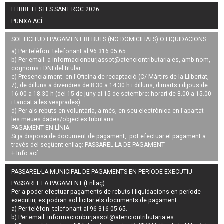
LLIBRE FESTES SANT ROC 2026
PUNXA ACÍ
SOL·LICITUD I PAGAMENT REBUTS (NO DOMICILIATS) O LIQUIDACIONS
a) Per telèfon: telefonant al 96 316 05 65.
b) Per email: a
informacionburjassot@atenciontributaria.es
, amb nom,
cognoms i DNI del titular.
c) Presencialment: en l'Oficina de recaptació (C/ Màrtirs de la Llibertat,
7), de dilluns a divendres de 8.30 a 14.30 h i dilluns, dimarts i dijous de
16.00 a 18.30 h (del 15 de juny al 15 de setembre: horari de 8.00 a 15.00
i tancat a les vesprades).
d) Per als rebuts en voluntària, a més, en seu electrònica en l'apartat
les meues dades/objectes tributaris.
PAGAMENT EN LÍNIA:
Si ja disposa de document de pagament, pot efectuar el pagament a
través del següent enllaç:
PASSAREL·LA DE PAGAMENT
+ Info
ací
.
PASSAREL·LA MUNICIPAL DE PAGAMENTS EN PERÍODE EXECUTIU
PASSAREL·LA PAGAMENT (Enllaç)
Per a poder efectuar pagaments de
rebuts i liquidacions en període
executiu
, es podran
sol·licitar els documents de pagament
:
a) Per telèfon: telefonant al 96 316 05 65.
b) Per email:
informacionburjassot@atenciontributaria.es
.