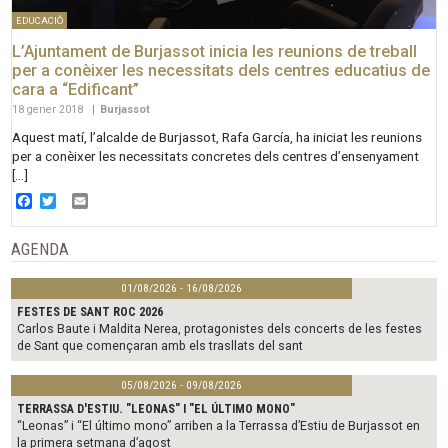
EDUCACIÓ
L’Ajuntament de Burjassot inicia les reunions de treball
per a conèixer les necessitats dels centres educatius de
cara a “Edificant”
18 gener 2018
|
Burjassot
Aquest matí, l’alcalde de Burjassot, Rafa García, ha iniciat les reunions
per a conèixer les necessitats concretes dels centres d’ensenyament
[…]
Facebook
Twitter
Email
AGENDA
01/08/2026 - 16/08/2026
FESTES DE SANT ROC 2026
Carlos Baute i Maldita Nerea, protagonistes dels concerts de les festes
de Sant que començaran amb els trasllats del sant
05/08/2026 - 09/08/2026
TERRASSA D'ESTIU. "LEONAS" I "EL ÚLTIMO MONO"
“Leonas” i “El último mono” arriben a la Terrassa d’Estiu de Burjassot en
la primera setmana d’agost